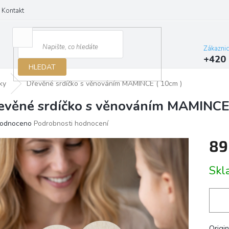
Kontakt
Zákazni
+420 
HLEDAT
ky
Dřevěné srdíčko s věnováním MAMINCE ( 10cm )
evěné srdíčko s věnováním MAMINCE
ěrné
odnoceno
Podrobnosti hodnocení
ocení
89
ktu
Měrn
Sk
cena:
iček.
Origi