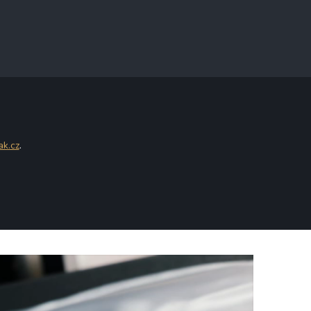
ak.cz
.