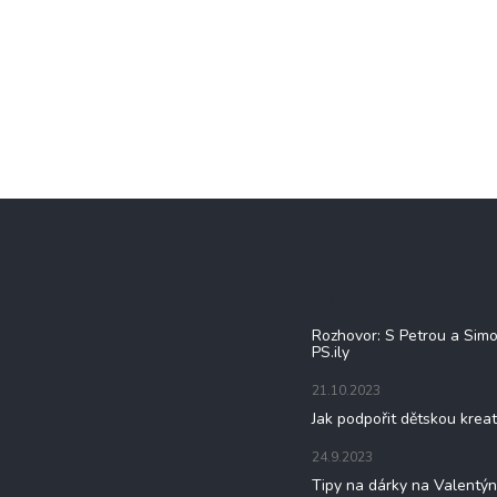
Blog
Rozhovor: S Petrou a Sim
PS.ily
21.10.2023
Jak podpořit dětskou kreat
24.9.2023
Tipy na dárky na Valentý