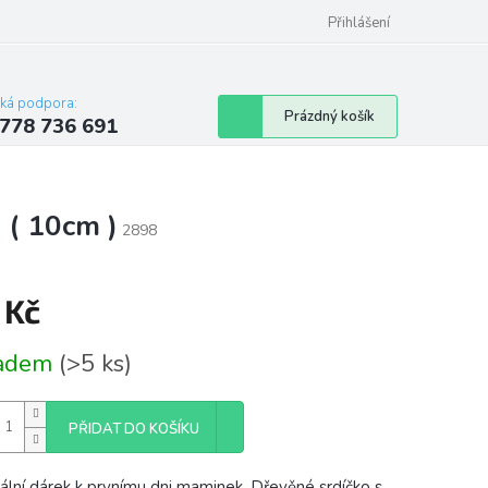
Přihlášení
cká podpora:
Nákupní
Prázdný košík
778 736 691
košík
 ( 10cm )
2898
 Kč
á
ladem
(>5 ks)
PŘIDAT DO KOŠÍKU
nální dárek k prvnímu dni maminek. Dřevěné srdíčko s