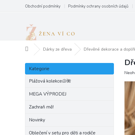
Přejít
Obchodní podmínky
Podmínky ochrany osobních údajů
na
obsah
Domů
Dárky ze dřeva
Dřevěné dekorace a doplň
Dř
P
Přeskočit
o
Kategorie
kategorie
Prům
Neoh
s
hodn
t
Plážová kolekce🐚🌺
produ
r
je
a
MEGA VÝPRODEJ
0,0
n
z
Zachraň mě!
5
n
hvězd
í
Novinky
p
a
Oblečení v setu pro děti a rodiče
n