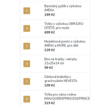
Bavlněný pytlík s výšivkou
JMÉNA
189 Kč
Tričko s výšivkou OBRÁZKU
DÍTĚTE, pro muže
699 Kč
Mušelínové pončo s výšivkou
JMÉNA a MOŘE, pro dítě
329 Kč
Box na hračky- velryby
21x25x14 cm
99 Kč
Dárková krabička s
gravírováním NEVĚSTA
109 Kč
Trička pro celou rodinu
KING/QUEEN/PRINCESS/PRINCE
319 Kč