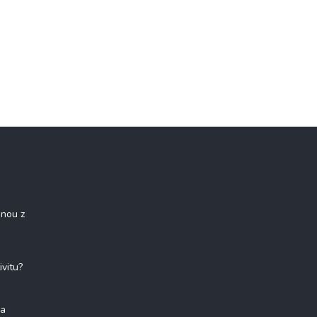
onou z
ivitu?
na