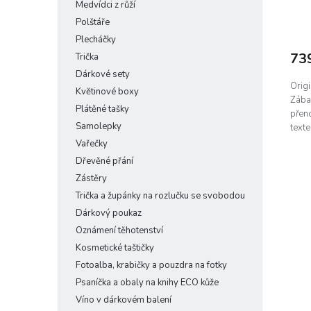
Medvídci z růží
Polštáře
Plecháčky
73
Trička
Dárkové sety
Origi
Květinové boxy
Zába
Plátěné tašky
přeno
Samolepky
text
Vařečky
Dřevěné přání
Zástěry
Trička a župánky na rozlučku se svobodou
Dárkový poukaz
Oznámení těhotenství
Kosmetické taštičky
Fotoalba, krabičky a pouzdra na fotky
Psaníčka a obaly na knihy ECO kůže
Víno v dárkovém balení