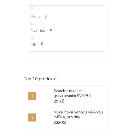
Akce
0
Novinka
0
Tip
0
Top 10 produktů
Svatební magnet s
gravírováním SVATBA
29 Kč
Mušelínové pončo s výšivkou
JMÉNA, pro dítě
329 Kč