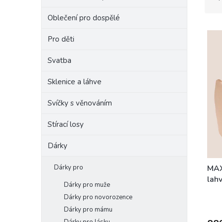
z
e
e
Oblečení pro dospělé
l
V
n
ý
í
Pro děti
p
p
i
r
Svatba
s
o
p
Sklenice a láhve
d
r
u
Svíčky s věnováním
o
k
d
t
Stírací losy
u
ů
k
Dárky
t
ů
Dárky pro
MAX
lahv
Dárky pro muže
Dárky pro novorozence
Dárky pro mámu