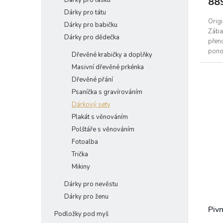
88
Dárky pro lásku
Dárky pro tátu
Origi
Dárky pro babičku
Zába
Dárky pro dědečka
přen
pono
Dřevěné krabičky a doplňky
Masivní dřevěné prkénka
Dřevěné přání
Psaníčka s gravírováním
Dárkový sety
Plakát s věnováním
Polštáře s věnováním
Fotoalba
Trička
Mikiny
Dárky pro nevěstu
Dárky pro ženu
Pivn
Podložky pod myš