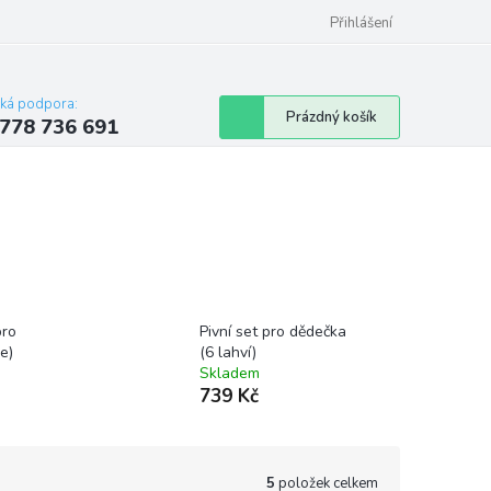
Přihlášení
cká podpora:
Nákupní
Prázdný košík
778 736 691
košík
pro
Pivní set pro dědečka
e)
(6 lahví)
Skladem
739 Kč
5
položek celkem