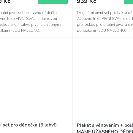
9 Kč
939 Kč
nální pivní set pro tvého dědečka.
Originální pivní set pro tvého d
vné triko PIVNÍ SVAL, s dárkovou
Zábavné triko PIVNÍ SVAL, s dá
oskou pro 4 lahve piva a s vtipnými
přenoskou pro 6 lahví piva a s 
žkami - JDU NA JEDNO.
ponožkami - JDU NA JEDNO.
í set pro dědečka (6 lahví)
Plakát s věnováním + pol
MÁME ÚŽASNÉHO DĚDE