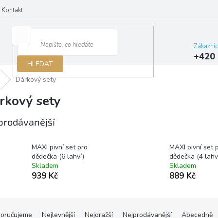
Kontakt
Zákazni
+420 
HLEDAT
Dárkový sety
rkový sety
prodávanější
MAXI pivní set pro
MAXI pivní set 
dědečka (6 lahví)
dědečka (4 lahv
Skladem
Skladem
939 Kč
889 Kč
oručujeme
Nejlevnější
Nejdražší
Nejprodávanější
Abecedně