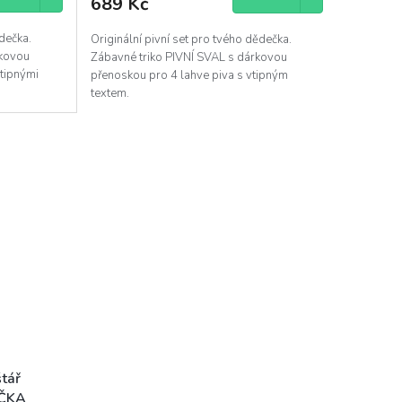
689 Kč
ědečka.
Originální pivní set pro tvého dědečka.
rkovou
Zábavné triko PIVNÍ SVAL s dárkovou
vtipnými
přenoskou pro 4 lahve piva s vtipným
textem.
štář
ČKA