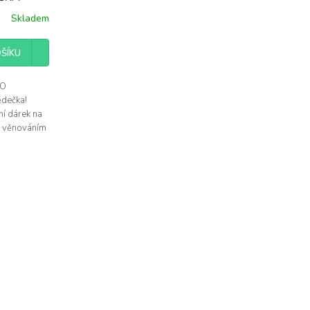
Skladem
ŠÍKU
NO
ědečka!
ní dárek na
s věnováním