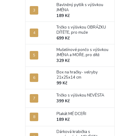
Bavlněný pytlík s výšivkou
JMÉNA
189 Kč
Tričko s výšivkou OBRÁZKU
DÍTĚTE, pro muže
699 Kč
Mušelínové pončo s výšivkou
JMÉNA a MOŘE, pro dítě
329 Kč
Box na hračky- velryby
21x25x14 cm
99 Kč
Tričko s výšivkou NEVĚSTA
399 Kč
Plakát MÉ DCEŘI
189 Kč
Dárková krabička s