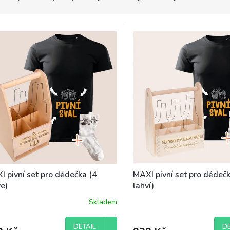
I pivní set pro dědečka (4
MAXI pivní set pro dědeč
e)
lahví)
Skladem
DETAIL
DE