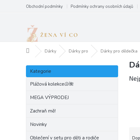
Přejít
Obchodní podmínky
Podmínky ochrany osobních údajů
na
obsah
Domů
Dárky
Dárky pro
Dárky pro dědečka
Dá
P
Přeskočit
o
Kategorie
kategorie
s
Nej
t
Plážová kolekce🐚🌺
r
a
MEGA VÝPRODEJ
n
Zachraň mě!
n
í
Novinky
p
Ř
a
a
Oblečení v setu pro děti a rodiče
Dop
n