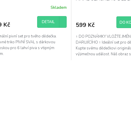
Skladem
DETAIL
DO KO
9 Kč
599 Kč
nální pivní set pro tvého dědečka.
↑ DO POZNÁMKY VLOŽTE JMÉ
vné triko PIVNÍ SVAL s dárkovou
DARUJÍCÍHO ↑ Ideální set pro d
skou pro 6 lahví piva s vtipným
Kupte svému dědečkovi originál
em.
výjimečnou událost. Náš obraz 
v setu s polštářkem,...
O
v
l
á
d
a
c
í
p
r
v
k