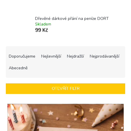
Dřevěné dárkové přání na peníze DORT
Skladem
99 Kč
Ř
a
Doporučujeme
Nejlevnější
Nejdražší
Nejprodávanější
z
e
Abecedně
n
í
p
OTEVŘÍT FILTR
r
o
V
d
ý
u
p
k
i
t
s