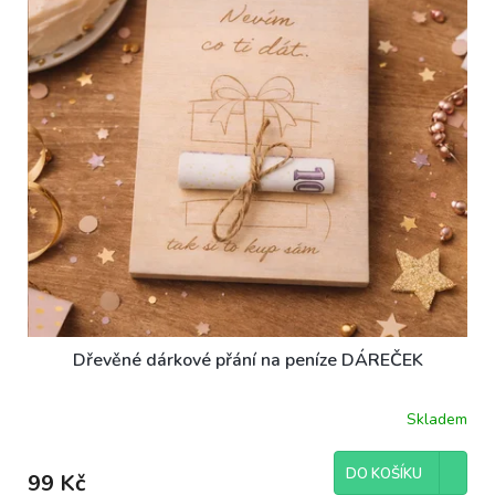
ů
p
r
o
d
u
k
t
ů
Dřevěné dárkové přání na peníze DÁREČEK
Skladem
DO KOŠÍKU
99 Kč