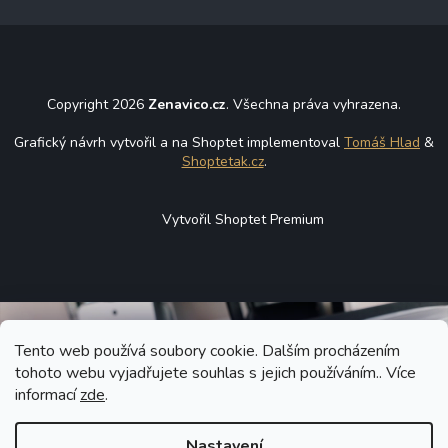
Copyright 2026
Zenavico.cz
. Všechna práva vyhrazena.
Grafický návrh vytvořil a na Shoptet implementoval
Tomáš Hlad
&
Shoptetak.cz
.
Vytvořil Shoptet Premium
Tento web používá soubory cookie. Dalším procházením
tohoto webu vyjadřujete souhlas s jejich používáním.. Více
informací
zde
.
Nastavení