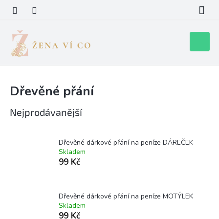
Přejít
na
obsah
Nákupní
košík
Dřevěné přání
Nejprodávanější
Dřevěné dárkové přání na peníze DÁREČEK
Skladem
99 Kč
Dřevěné dárkové přání na peníze MOTÝLEK
Skladem
99 Kč