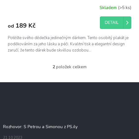
Skladem
(>5 ks)
DETAIL
189 Kč
od
Potěšte svého dědečka jedinečným dárkem. Tento osobitý plakát je
poděkováním za jeho lásku a péči. Kvalitní tisk a elegantní design
zaručí, že tento dárek bude skvělou ozdobou...
2
položek celkem
O
v
l
Z
á
á
d
p
a
c
a
í
t
Blog
p
í
r
Rozhovor: S Petrou a Simonou z PS.ily
v
k
21.10.2023