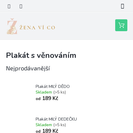
Přejít
na
obsah
Nákupní
košík
Plakát s věnováním
Nejprodávanější
Plakát MILÝ DĚDO
Skladem
(>5 ks)
189 Kč
od
Plakát MILÝ DEDEČKU
Skladem
(>5 ks)
189 Kč
od