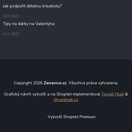
y
Jak podpořit dětskou kreativitu?
v
ý
24.9.2023
p
i
Tipy na dárky na Valentýna
s
u
10.1.2023
Copyright 2026
Zenavico.cz
. Všechna práva vyhrazena.
Grafický návrh vytvořil a na Shoptet implementoval
Tomáš Hlad
&
Shoptetak.cz
.
Vytvořil Shoptet Premium