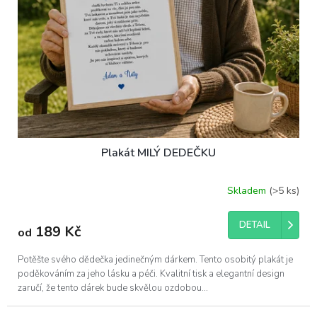
k
t
ů
Plakát MILÝ DEDEČKU
Skladem
(>5 ks)
DETAIL
189 Kč
od
Potěšte svého dědečka jedinečným dárkem. Tento osobitý plakát je
poděkováním za jeho lásku a péči. Kvalitní tisk a elegantní design
zaručí, že tento dárek bude skvělou ozdobou...