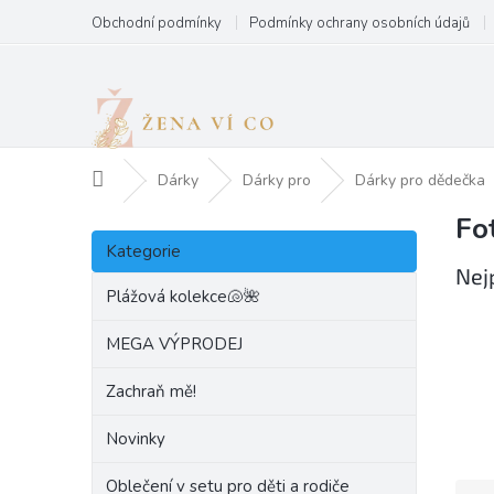
Přejít
Obchodní podmínky
Podmínky ochrany osobních údajů
na
obsah
Domů
Dárky
Dárky pro
Dárky pro dědečka
Fo
P
Přeskočit
o
Kategorie
kategorie
s
Nej
t
Plážová kolekce🐚🌺
r
a
MEGA VÝPRODEJ
n
Zachraň mě!
n
í
Novinky
p
a
Oblečení v setu pro děti a rodiče
Ř
n