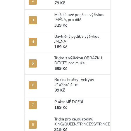
79 Kč
Mušelínové pončo s výšivkou
JMÉNA, pro dítě
329 Kč
Bavlněný pytlík s výšivkou
JMÉNA
189 Kč
Tričko s výšivkou OBRÁZKU
DÍTĚTE, pro muže
699 Kč
Box na hračky- velryby
21x25x14 cm
99 Kč
Plakát MÉ DCEŘI
189 Kč
Trička pro celou rodinu
KING/QUEEN/PRINCESS/PRINCE
319 Kč