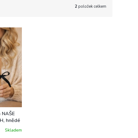
2
položek celkem
m NAŠE
, hnědé
Skladem