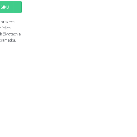
ŠÍKU
obrazech.
í těch
h životech a
 památku.