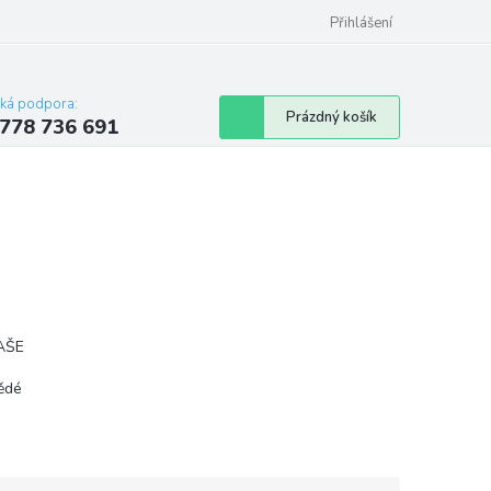
Přihlášení
cká podpora:
Nákupní
Prázdný košík
778 736 691
košík
NAŠE
ědé