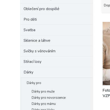
a
e
Dop
Oblečení pro dospělé
z
l
e
Pro děti
V
n
ý
í
Svatba
p
p
i
r
Sklenice a láhve
s
o
p
d
Svíčky s věnováním
r
u
o
k
Stírací losy
d
t
u
ů
Dárky
k
t
Dárky pro
ů
Fot
Dárky pro muže
VZP
Dárky pro novorozence
Dárky pro mámu