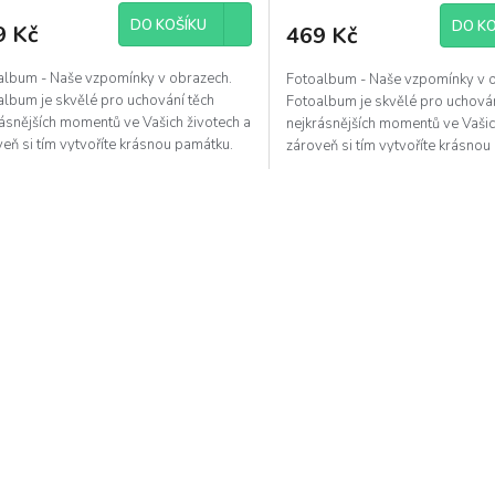
DO KOŠÍKU
DO KO
9 Kč
469 Kč
album - Naše vzpomínky v obrazech.
Fotoalbum - Naše vzpomínky v 
album je skvělé pro uchování těch
Fotoalbum je skvělé pro uchován
ásnějších momentů ve Vašich životech a
nejkrásnějších momentů ve Vašic
eň si tím vytvoříte krásnou památku.
zároveň si tím vytvoříte krásnou
O
v
l
á
d
a
c
í
p
r
v
k
y
v
ý