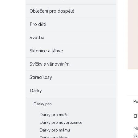
e
Oblečení pro dospělé
l
Pro děti
Svatba
Sklenice a láhve
Svíčky s věnováním
Stírací losy
Dárky
Po
Dárky pro
Dárky pro muže
D
Dárky pro novorozence
Na
Dárky pro mámu
sk