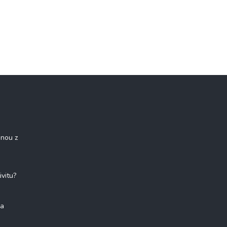
onou z
ivitu?
na