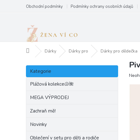
Přejít
Obchodní podmínky
Podmínky ochrany osobních údajů
na
obsah
Domů
Dárky
Dárky pro
Dárky pro dědečka
Pi
P
Přeskočit
o
Kategorie
kategorie
Prům
Neoh
s
hodn
t
Plážová kolekce🐚🌺
produ
r
je
a
MEGA VÝPRODEJ
0,0
n
z
Zachraň mě!
5
n
hvězd
í
Novinky
p
a
Oblečení v setu pro děti a rodiče
n