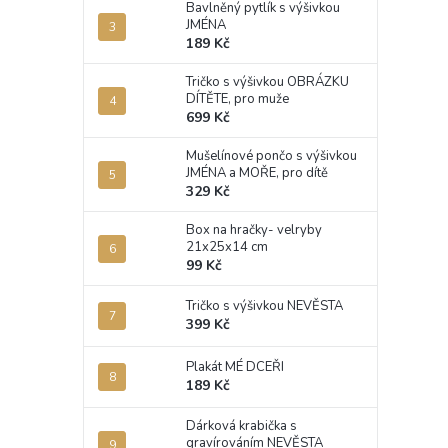
Bavlněný pytlík s výšivkou
JMÉNA
189 Kč
Tričko s výšivkou OBRÁZKU
DÍTĚTE, pro muže
699 Kč
Mušelínové pončo s výšivkou
JMÉNA a MOŘE, pro dítě
329 Kč
Box na hračky- velryby
21x25x14 cm
99 Kč
Tričko s výšivkou NEVĚSTA
399 Kč
Plakát MÉ DCEŘI
189 Kč
Dárková krabička s
gravírováním NEVĚSTA