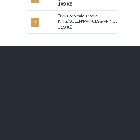
109 Kč
Trička pro celou rodinu
KING/QUEEN/PRINCESS/PRINCE
319 Kč
Z
á
p
a
t
í