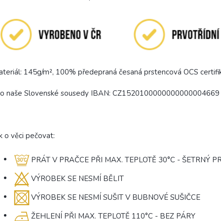
teriál: 145g/m², 100% předepraná česaná prstencová OCS certifi
ro naše Slovenské sousedy IBAN: CZ1520100000000000004669
k o věci pečovat:
PRÁT V PRAČCE PŘI MAX. TEPLOTĚ 30°C - ŠETRNÝ 
VÝROBEK SE NESMÍ BĚLIT
VÝROBEK SE NESMÍ SUŠIT V BUBNOVÉ SUŠIČCE
ŽEHLENÍ PŘI MAX. TEPLOTĚ 110°C - BEZ PÁRY