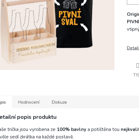
Origi
PIVN
vtipn
Detail
TI
pis
Hodnocení
Diskuze
etailní popis produktu
še trička jsou vyrobena ze
100% bavlny
a potištěna tou
nejkvali
věle sedí zkrátka na každé postavě.