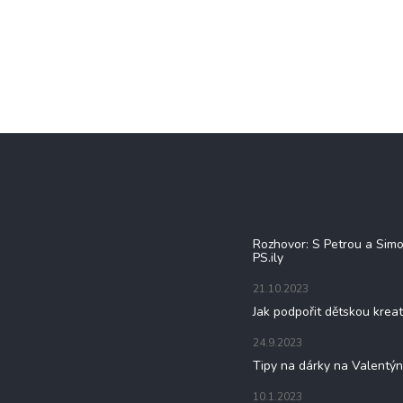
Blog
Rozhovor: S Petrou a Sim
PS.ily
21.10.2023
Jak podpořit dětskou kreat
24.9.2023
Tipy na dárky na Valentý
10.1.2023