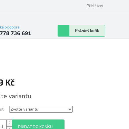
Přihlášení
cká podpora:
Nákupní
Prázdný košík
778 736 691
košík
9 Kč
á
lte variantu
st
PŘIDAT DO KOŠÍKU