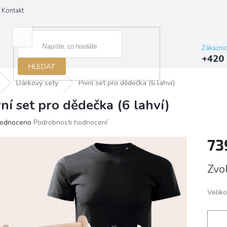
Kontakt
Zákazni
+420 
HLEDAT
Dárkový sety
Pivní set pro dědečka (6 lahví)
vní set pro dědečka (6 lahví)
ěrné
odnoceno
Podrobnosti hodnocení
ocení
73
ktu
Měrn
Zvo
cena:
iček.
Veliko