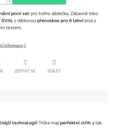
nální pivní set
pro tvého dědečka. Zábavné triko
Í SVAL
s dárkovou
přenoskou pro 6 lahví
piva s
ým textem.
ní informace
SK
ZEPTAT SE
SDÍLET
tnější technologií
! Trička mají
perfektní střih
a tak