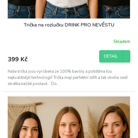
Trička na rozlučku DRINK PRO NEVĚSTU
Skladem
DETAIL
399 Kč
Naše trička jsou vyrobena ze 100% bavlny a potištěna tou
nejkvalitnější technologií! Trička mají perfektní střih a tak skvěle sedí
zkrátka každé postavě. Do...