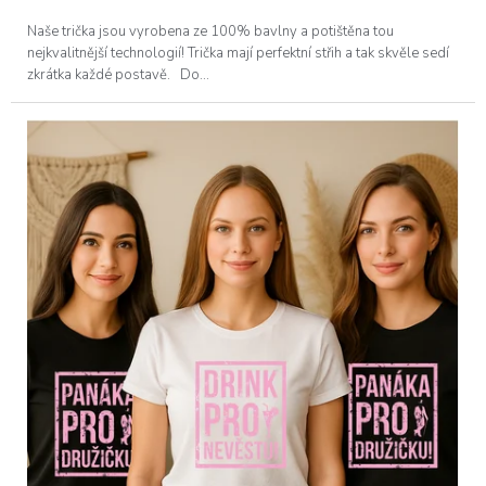
Naše trička jsou vyrobena ze 100% bavlny a potištěna tou
nejkvalitnější technologií! Trička mají perfektní střih a tak skvěle sedí
zkrátka každé postavě. Do...