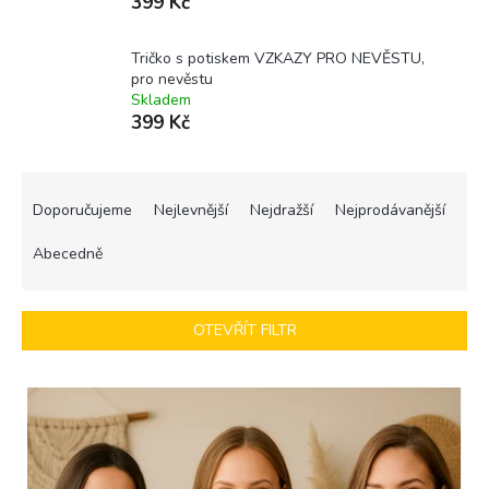
399 Kč
Tričko s potiskem VZKAZY PRO NEVĚSTU,
pro nevěstu
Skladem
399 Kč
Ř
a
Doporučujeme
Nejlevnější
Nejdražší
Nejprodávanější
z
e
Abecedně
n
í
p
OTEVŘÍT FILTR
r
o
V
d
ý
u
p
k
i
t
s