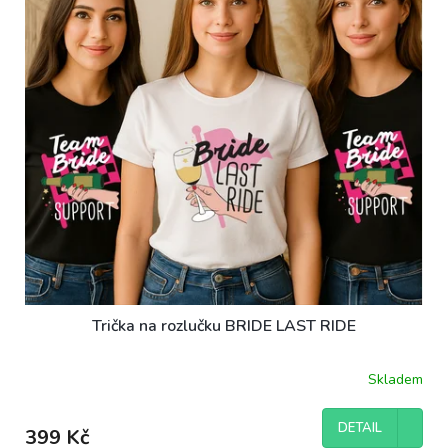
ů
p
r
o
d
u
k
t
ů
Trička na rozlučku BRIDE LAST RIDE
Skladem
DETAIL
399 Kč