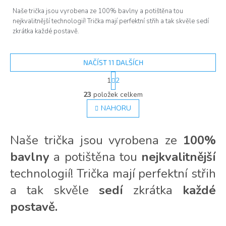
Naše trička jsou vyrobena ze 100% bavlny a potištěna tou
nejkvalitnější technologií! Trička mají perfektní střih a tak skvěle sedí
zkrátka každé postavě.
NAČÍST 11 DALŠÍCH
S
1
2
t
O
r
23
položek celkem
v
á
l
NAHORU
n
á
k
d
o
v
a
Naše trička jsou vyrobena ze
100%
á
c
n
bavlny
a potištěna tou
nejkvalitnější
í
í
p
technologií! Trička mají perfektní střih
r
v
a tak skvěle
sedí
zkrátka
každé
k
postavě.
y
v
ý