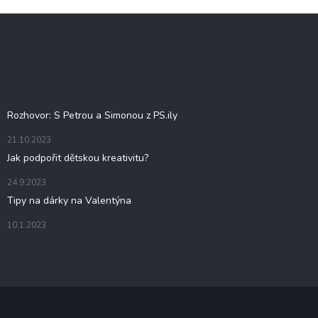
p
Z
i
á
s
u
p
a
t
Blog
í
Rozhovor: S Petrou a Simonou z PS.ily
21.10.2023
Jak podpořit dětskou kreativitu?
24.9.2023
Tipy na dárky na Valentýna
10.1.2023