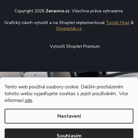
Copyright 2026
Zenavico.cz
. Všechna práva vyhrazena.
Grafický návrh vytvořil a na Shoptet implementoval
Tomáš Hlad
&
Shoptetak.cz
.
Vytvořil Shoptet Premium
Tento web používá soubory cookie. Dalším procházením
tohoto webu vyjadřujete souhlas s jejich používáním.. Více
informací
zde
.
Nastavení
Souhlasím