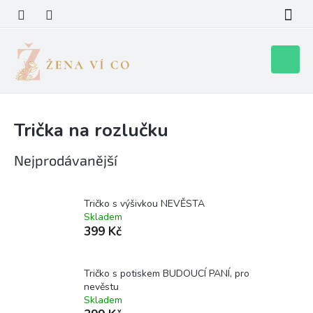
Přejít
na
obsah
Nákupní
košík
Trička na rozlučku
Nejprodávanější
Tričko s výšivkou NEVĚSTA
Skladem
399 Kč
Tričko s potiskem BUDOUCÍ PANÍ, pro
nevěstu
Skladem