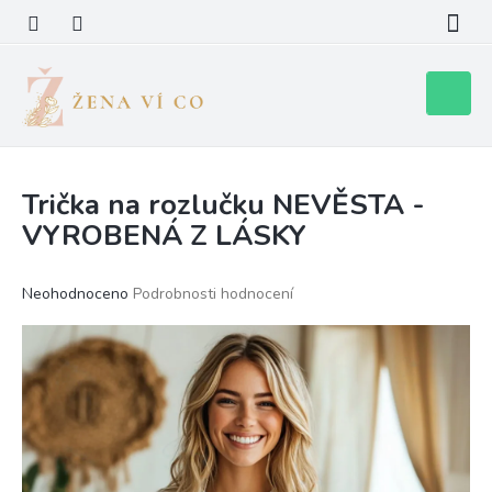
Přejít
na
obsah
Nákupní
košík
Trička na rozlučku NEVĚSTA -
VYROBENÁ Z LÁSKY
Průměrné
Neohodnoceno
Podrobnosti hodnocení
hodnocení
produktu
je
0,0
z
5
hvězdiček.