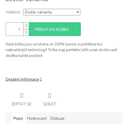
cena:
Velikost
PŘIDAT DO KOŠÍKU
Naše trička jsou vyrobena ze 100% bavlny a potištěna tou
nejkvalitnější technologií! Trička mají perfektní střih a tak skvěle sedí
zkrátka každé postavě.
Detailní informace
ZEPTAT SE
SDÍLET
Popis
Hodnocení
Diskuze