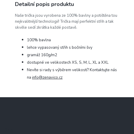
Detailní popis produktu
Naše trička jsou vyrobena ze 100% bavlny a potištěna tou
nejkvalitnější technologií! Trička mají perfektní střih a tak
skvěle sedí zkrátka každé postavě.
100% bavlna
lehce vypasovaný střih s bočními švy
gramáž 160g/m2
dostupné ve velikostech XS, S, M, L, XL a XXL
Nevíte si rady s výběrem velikostí? Kontaktujte nás
na
info@zenavico.cz
Z
á
p
a
t
Blog
í