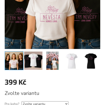
399 Kč
Měrná
Zvolte variantu
cena:
Pro koho?