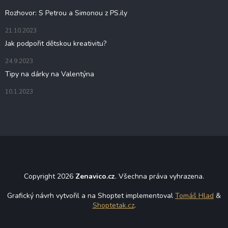
í
Rozhovor: S Petrou a Simonou z PS.ily
21.10.2023
Jak podpořit dětskou kreativitu?
24.9.2023
Tipy na dárky na Valentýna
10.1.2023
Copyright 2026
Zenavico.cz
. Všechna práva vyhrazena.
Grafický návrh vytvořil a na Shoptet implementoval
Tomáš Hlad
&
Shoptetak.cz
.