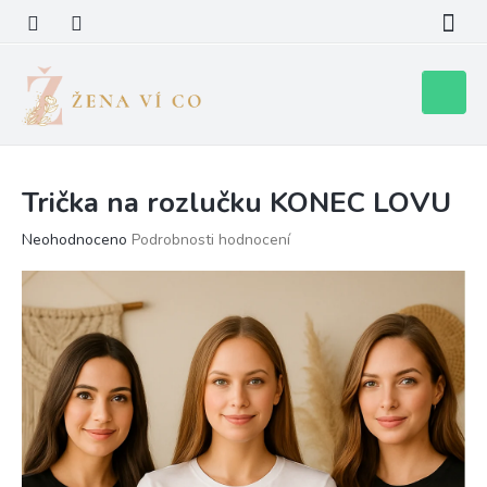
Přejít
na
obsah
Nákupní
košík
Trička na rozlučku KONEC LOVU
Průměrné
Neohodnoceno
Podrobnosti hodnocení
hodnocení
produktu
je
0,0
z
5
hvězdiček.