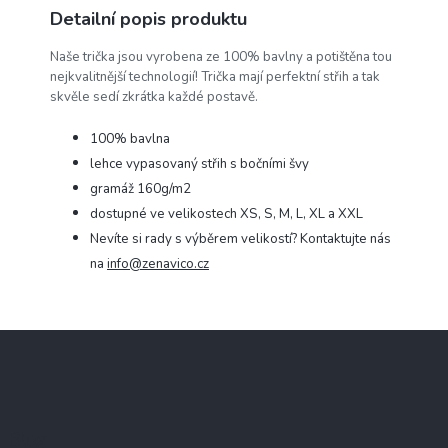
Detailní popis produktu
Naše trička jsou vyrobena ze 100% bavlny a potištěna tou
nejkvalitnější technologií! Trička mají perfektní střih a tak
skvěle sedí zkrátka každé postavě.
100% bavlna
lehce vypasovaný střih s bočními švy
gramáž 160g/m2
dostupné ve velikostech XS, S, M, L, XL a XXL
Nevíte si rady s výběrem velikostí? Kontaktujte nás
na
info@zenavico.cz
Z
á
p
a
t
Blog