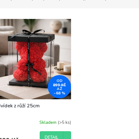
OD
899 KČ
AŽ
–68 %
vídek z růží 25cm
Skladem
(>5 ks)
ěrné
ocení
uktu
DETAIL