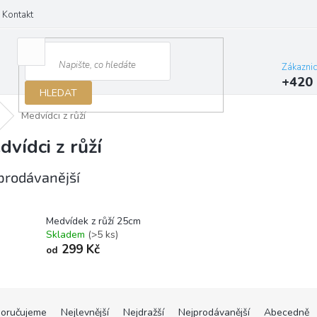
Kontakt
Zákazni
+420 
HLEDAT
Medvídci z růží
dvídci z růží
prodávanější
Medvídek z růží 25cm
Skladem
(>5 ks)
299 Kč
od
oručujeme
Nejlevnější
Nejdražší
Nejprodávanější
Abecedně