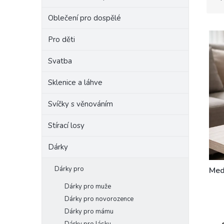
z
e
e
Oblečení pro dospělé
l
V
n
ý
í
Pro děti
p
p
i
r
Svatba
s
o
p
Sklenice a láhve
d
r
u
Svíčky s věnováním
o
k
d
t
Stírací losy
u
ů
k
Dárky
t
ů
Dárky pro
Med
Dárky pro muže
Prům
Dárky pro novorozence
hodn
Dárky pro mámu
prod