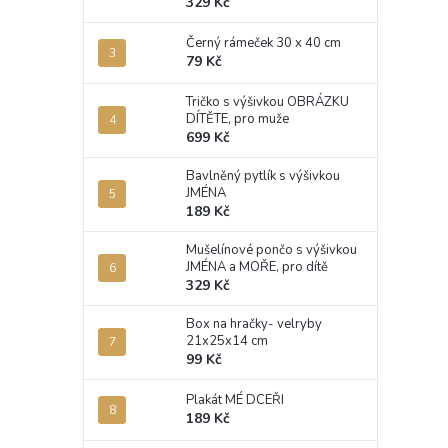
329 Kč
Černý rámeček 30 x 40 cm
79 Kč
Tričko s výšivkou OBRÁZKU
DÍTĚTE, pro muže
699 Kč
Bavlněný pytlík s výšivkou
JMÉNA
189 Kč
Mušelínové pončo s výšivkou
JMÉNA a MOŘE, pro dítě
329 Kč
Box na hračky- velryby
21x25x14 cm
99 Kč
Plakát MÉ DCEŘI
189 Kč