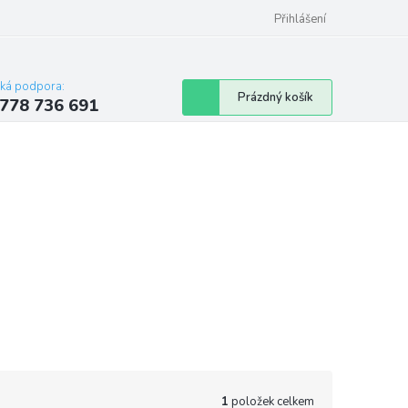
Přihlášení
cká podpora:
Nákupní
Prázdný košík
778 736 691
košík
1
položek celkem