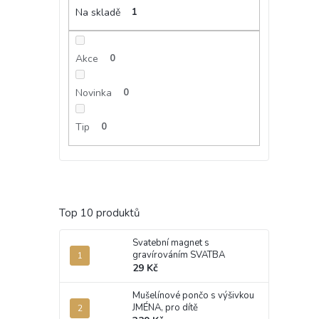
Na skladě
1
Akce
0
Novinka
0
Tip
0
Top 10 produktů
Svatební magnet s
gravírováním SVATBA
29 Kč
Mušelínové pončo s výšivkou
JMÉNA, pro dítě