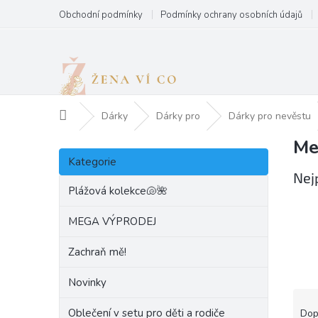
Přejít
Obchodní podmínky
Podmínky ochrany osobních údajů
na
obsah
Domů
Dárky
Dárky pro
Dárky pro nevěstu
Me
P
Přeskočit
o
Kategorie
kategorie
s
Nej
t
Plážová kolekce🐚🌺
r
a
MEGA VÝPRODEJ
n
Zachraň mě!
n
í
Novinky
p
Ř
a
a
Oblečení v setu pro děti a rodiče
Dop
n