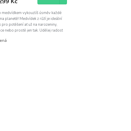
299 Kč
o medvídkem vykouzlíš úsměv každé
na planetě! Medvídek z růží je ideální
diček.
 pro potěšení ať už na narozeniny,
e nebo prostě jen tak. Udělej radost
rincezně!
vená
O
v
l
á
d
a
c
í
p
r
v
k
y
v