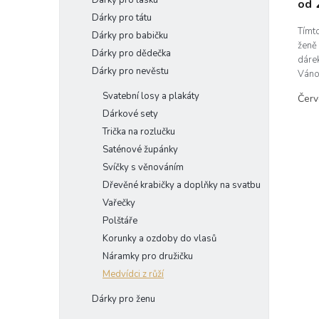
Dárky pro lásku
od
je
5,0
Dárky pro tátu
z
Tímt
Dárky pro babičku
5
ženě 
Dárky pro dědečka
hvěz
dárek
Dárky pro nevěstu
Vánoc
své p
Svatební losy a plakáty
Čer
Dárkové sety
Trička na rozlučku
Saténové župánky
Svíčky s věnováním
Dřevěné krabičky a doplňky na svatbu
Vařečky
Polštáře
Korunky a ozdoby do vlasů
Náramky pro družičku
Medvídci z růží
Dárky pro ženu