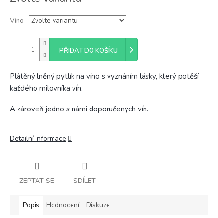
cena:
Víno
PŘIDAT DO KOŠÍKU
Plátěný lněný pytlík na víno s vyznáním lásky, který potěší
každého milovníka vín.
A zároveň jedno s námi doporučených vín.
Detailní informace
ZEPTAT SE
SDÍLET
Popis
Hodnocení
Diskuze