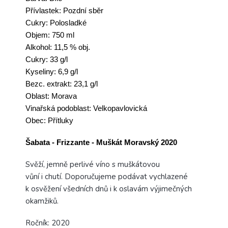
Přívlastek: Pozdní sběr
Cukry: Polosladké
Objem: 750 ml
Alkohol: 11,5 % obj.
Cukry: 33 g/l
Kyseliny: 6,9 g/l
Bezc. extrakt: 23,1 g/l
Oblast: Morava
Vinařská podoblast: Velkopavlovická
Obec: Přítluky
Šabata - Frizzante - Muškát Moravský 2020
Svěží, jemně perlivé
víno
s muškátovou
vůní
i
chutí.
Doporučujeme podávat vychlazené
k
osvěžení
všedních dnů i k oslavám výjimečných
okamž
iků.
Ročník: 2020