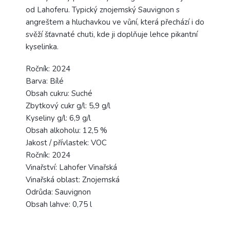
od Lahoferu. Typický znojemský Sauvignon s
angreštem a hluchavkou ve vůní, která přechází i do
svěží šťavnaté chuti, kde ji doplňuje lehce pikantní
kyselinka.
Ročník: 2024
Barva: Bílé
Obsah cukru: Suché
Zbytkový cukr g/l: 5,9 g/l
Kyseliny g/l: 6,9 g/l
Obsah alkoholu: 12,5 %
Jakost / přívlastek: VOC
Ročník: 2024
Vinařství: Lahofer Vinařská
Vinařská oblast: Znojemská
Odrůda: Sauvignon
Obsah lahve: 0,75 l