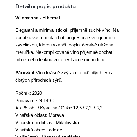
Detailní popis produktu
Wilomenna - Hibernal
Elegantní a minimalistické, příjemně suché
víno
. Na
začátku vás upoutá chutí angreštu a svou jemnou
kyselinkou, kterou vzápětí doplní čerstvě utržená
meruňka. Nek
omplikované
víno
příjemně obohatí
piknik nebo lehkou večeři v každé roční době.
Párování:
Víno
krásně zvýrazní chuť bílých ryb a
čistých přírodních sýrů.
Ročník: 2020
Podáváme: 9-14°C
Alk. % obj. / Kyselina / Cukr: 12,5 / 7,3 / 3,3
Vinařská oblast: Morava
Vinařská podoblast: Mikulovská
Vinařská obec: Lednice