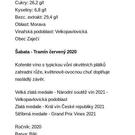
Cukry: 26,2 g/l
Kyseliny: 6,8 g/l
Bezc. extrakt: 29,4 g/l
Oblast: Morava
Vinařská podoblast: Velkopavlovická
Obec Zaječí
Šabata - Tramín červený 2020
Kořenité
víno
s typickou vůní okvětních plátků
zahradní růže, květinově-ovocnou chuť doplňuje
nasládlý závěr.
Velká zlatá medaile - Národní s
outěž vín 2021 -
Velkopavlovická podoblast
Zlatá medaile - Král vín České republiky 2021
Stříbrná medaile - Grand Prix Vinex 2021
Ročník: 2020
Barva: Bílé