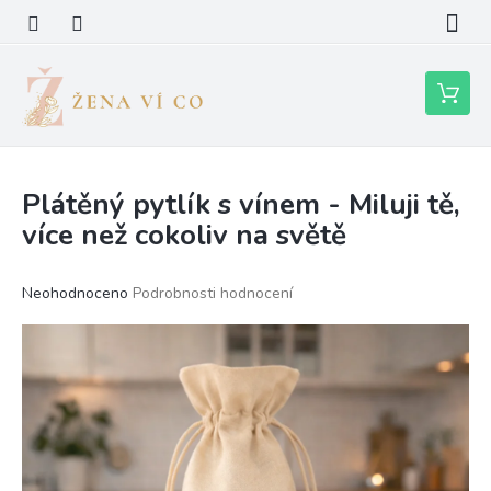
Přejít
na
obsah
Nákupní
košík
Plátěný pytlík s vínem - Miluji tě,
více než cokoliv na světě
Průměrné
Neohodnoceno
Podrobnosti hodnocení
hodnocení
produktu
je
0,0
z
5
hvězdiček.