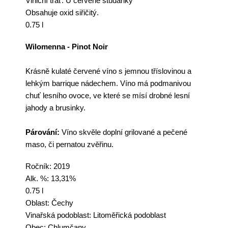
Viniční trať: U červené studánky
Obsahuje oxid siřičitý.
0.75 l
Wilomenna - Pinot Noir
Krásně kulaté červené
víno
s jemnou tříslovinou a
lehkým barrique nádechem.
Víno
má podmanivou
chuť lesního ovoce, ve které se mísí drobné lesní
jahody a brusinky.
Párování:
Víno
skvěle doplní grilované a pečené
maso, či pernatou zvěřinu.
Ročník: 2019
Alk. %: 13,31%
0.75 l
Oblast: Čechy
Vinařská podoblast:
Litoměřická podoblast
Obec: Chlumčany