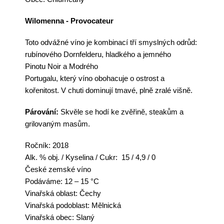
Wilomenna - Provocateur
Toto odvážné
víno
je kombinací tří smyslných odrůd:
rubínového
Dornfelderu
, hladkého a jemného
Pinot
u
Noir
a
Modrého
Portu
galu
,
který
víno
obohacuje o
ostrost a
kořenitost
. V chuti dominují tmavé, plně zralé višně.
Párování:
Skvěle se
hodí ke zvěřině, steakům a
grilovaným masům.
Ročník
: 2018
Alk. % obj. / Kyselina / Cukr:
15 / 4,9 / 0
České zemské
víno
Podáváme: 12 – 15 °C
Vinařská oblast:
Čechy
Vinařská podoblast:
Mělnická
Vinařská obec:
Slaný