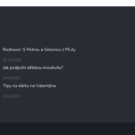
Z
á
p
a
t
Blog
í
Rozhovor: S Petrou a Simonou z PS.ily
21.10.2023
Jak podpořit dětskou kreativitu?
24.9.2023
Tipy na dárky na Valentýna
10.1.2023