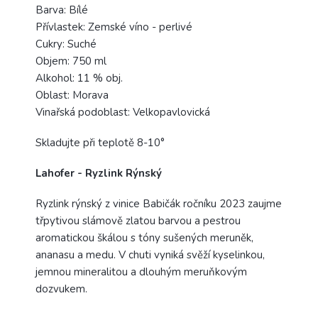
Barva: Bílé
Přívlastek: Zemské
víno
- perlivé
Cukry: Suché
Objem: 750 ml
Alkohol: 11 % obj.
Oblast: Morava
Vinařská podoblast: Velkopavlovická
Skladujte při teplotě 8-10°
Lahofer - Ryzlink Rýnský
Ryzlink rýnský z vinice Babičák ročníku 2023 zaujme
třpytivou slámově
zlatou
barvou a pestrou
aromatickou škálou s tóny sušených meruněk,
ananasu a medu. V chuti vyniká svěží kyselinkou,
jemnou mineralitou a dlouhým meruňkovým
dozvukem.