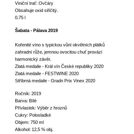
Viniční trať:
Ovčáry
Obsahuje oxid siřičitý.
0.75 l
Šabata - Pálava 2019
Kořenité
víno
s typickou vůní okvětních plátků
zahradní růže, jemnou ovocitou chuť provází
harmonický závěr.
Zlatá medaile - Král vín České r
epubliky 2020
Zlatá medaile - FESTWINE 2020
Stříbrná medaile - Gradn Prix Vinex 2020
Ročník: 2019
Barva: Bílé
Přívlastek: Výběr z hroznů
Cukry: Polosladké
Objem: 750 ml
Alkohol: 12,5 % obj.