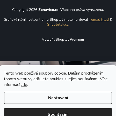
Copyright 2026
Zenavico.cz
. Všechna práva vyhrazena.
Grafický návrh vytvořil a na Shoptet implementoval
Tomáš Hlad
&
Shoptetak.cz
.
Vytvořil Shoptet Premium
Tento web používá soubory cookie. Dalším procházením
tohoto webu vyjadřujete souhlas s jejich používáním.. Více
informací
zde
.
Nastavení
Souhlasím