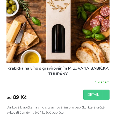
Krabička na víno s gravírováním MILOVANÁ BABIČKA
TULIPÁNY
Skladem
DETAIL
89 Kč
od
Dárková krabička na víno s gravírováním pro babičku, která určitě
vykouzlí úsměv na tváři každé babičce.