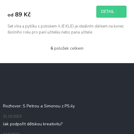
DETAIL
89 Kč
od
Set vína a pytlíku s potiskem A JE KLID je ideálním dárkem na konec
školního roku pro paní učitelku nebo pana učitele.
6
položek celkem
O
v
l
Z
á
á
d
p
a
c
a
í
t
Blog
p
í
r
Rozhovor: S Petrou a Simonou z PS.ily
v
k
21.10.2023
y
Jak podpořit dětskou kreativitu?
v
ý