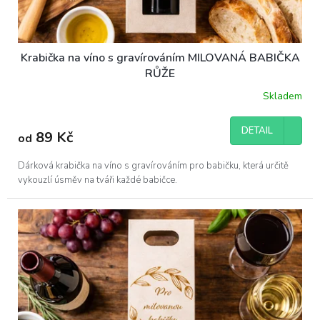
Krabička na víno s gravírováním MILOVANÁ BABIČKA
RŮŽE
Skladem
DETAIL
89 Kč
od
Dárková krabička na víno s gravírováním pro babičku, která určitě
vykouzlí úsměv na tváři každé babičce.