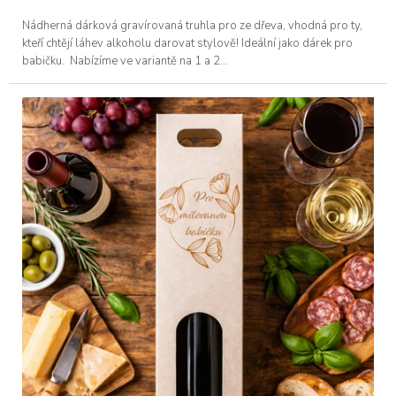
Nádherná dárková gravírovaná truhla pro ze dřeva, vhodná pro ty,
kteří chtějí láhev alkoholu darovat stylově! Ideální jako dárek pro
babičku. Nabízíme ve variantě na 1 a 2...