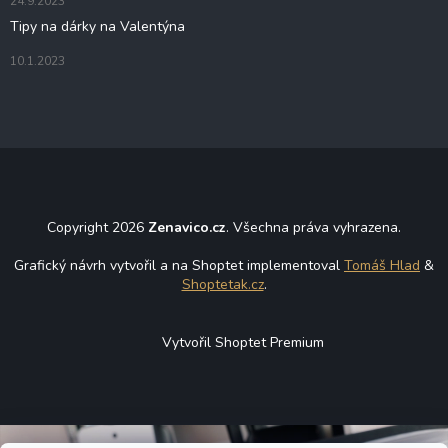
24.9.2023
p
i
Tipy na dárky na Valentýna
s
u
10.1.2023
Copyright 2026
Zenavico.cz
. Všechna práva vyhrazena.
Grafický návrh vytvořil a na Shoptet implementoval
Tomáš Hlad
&
Shoptetak.cz
.
Vytvořil Shoptet Premium