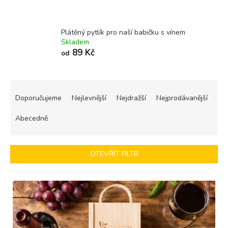
Plátěný pytlík pro naší babičku s vínem
Skladem
89 Kč
od
Ř
a
Doporučujeme
Nejlevnější
Nejdražší
Nejprodávanější
z
e
Abecedně
n
í
p
OTEVŘÍT FILTR
r
o
V
d
ý
u
p
k
i
t
s