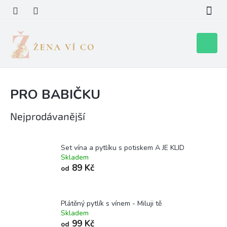
Přejít
na
obsah
Nákupní
košík
PRO BABIČKU
Nejprodávanější
Set vína a pytlíku s potiskem A JE KLID
Skladem
89 Kč
od
Plátěný pytlík s vínem - Miluji tě
Skladem
99 Kč
od