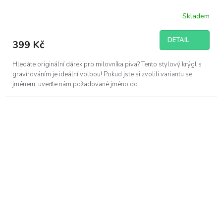
Skladem
Průměrné
hodnocení
produktu
DETAIL
399 Kč
je
5,0
z
Hledáte originální dárek pro milovníka piva? Tento stylový krýgl s
5
gravírováním je ideální volbou! Pokud jste si zvolili variantu se
hvězdiček.
jménem, uveďte nám požadované jméno do...