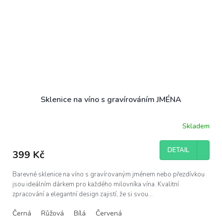
Sklenice na víno s gravírováním JMÉNA
Skladem
Průměrné
hodnocení
produktu
DETAIL
399 Kč
je
5,0
z
Barevné sklenice na víno s gravírovaným jménem nebo přezdívkou
5
jsou ideálním dárkem pro každého milovníka vína. Kvalitní
hvězdiček.
zpracování a elegantní design zajistí, že si svou...
Černá
Růžová
Bílá
Červená