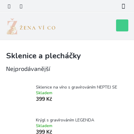
Přejít
na
obsah
Nákupní
košík
Sklenice a plecháčky
Nejprodávanější
Sklenice na víno s gravírováním NEPTEJ SE
Skladem
399 Kč
Krýgl s gravírováním LEGENDA
Skladem
399 Kč