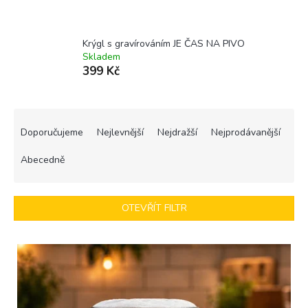
Krýgl s gravírováním JE ČAS NA PIVO
Skladem
399 Kč
Ř
a
Doporučujeme
Nejlevnější
Nejdražší
Nejprodávanější
z
e
Abecedně
n
í
p
OTEVŘÍT FILTR
r
o
V
d
ý
u
p
k
i
t
s