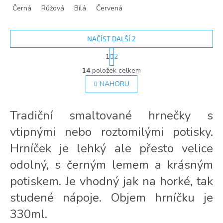
Černá
Růžová
Bílá
Červená
NAČÍST DALŠÍ 2
S
1
2
t
O
r
14
položek celkem
v
á
l
NAHORU
n
á
k
d
o
v
a
Tradiční smaltované hrnečky s
á
c
n
vtipnými nebo roztomilými potisky.
í
í
p
Hrníček je lehký ale přesto velice
r
v
odolný, s černým lemem a krásným
k
potiskem. Je vhodný jak na horké, tak
y
v
studené nápoje. Objem hrníčku je
ý
p
330ml.
i