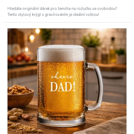
Hledáte originální dárek pro ženicha na rozlučku se svobodou?
Tento stylový krýgl s gravírováním je ideální volbou!