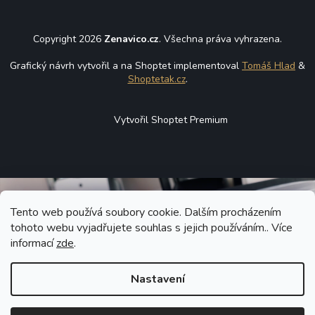
Copyright 2026
Zenavico.cz
. Všechna práva vyhrazena.
Grafický návrh vytvořil a na Shoptet implementoval
Tomáš Hlad
&
Shoptetak.cz
.
Vytvořil Shoptet Premium
Tento web používá soubory cookie. Dalším procházením
tohoto webu vyjadřujete souhlas s jejich používáním.. Více
informací
zde
.
Nastavení