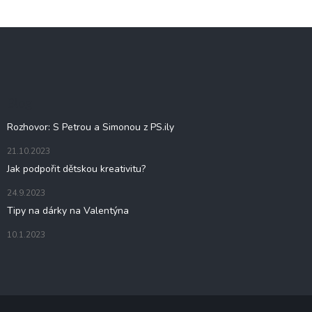
s
u
Z
á
p
a
t
Blog
í
Rozhovor: S Petrou a Simonou z PS.ily
21.10.2023
Jak podpořit dětskou kreativitu?
24.9.2023
Tipy na dárky na Valentýna
10.1.2023