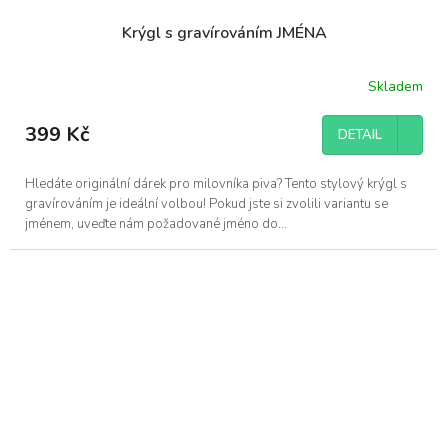
Krýgl s gravírováním JMÉNA
Skladem
Průměrné
hodnocení
produktu
399 Kč
DETAIL
je
5,0
z
Hledáte originální dárek pro milovníka piva? Tento stylový krýgl s
5
gravírováním je ideální volbou! Pokud jste si zvolili variantu se
hvězdiček.
jménem, uveďte nám požadované jméno do...