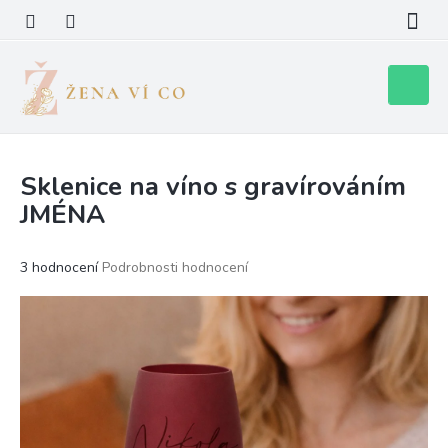
Přejít
na
obsah
Nákupní
košík
Sklenice na víno s gravírováním
JMÉNA
Průměrné
3 hodnocení
Podrobnosti hodnocení
hodnocení
produktu
je
5,0
z
5
hvězdiček.