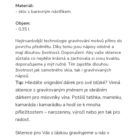
Materiál:
- sklo s barevným nástřikem.
Objem:
- 0,35 l.
Nejtrvanlivější technologie gravírování motivů přímo do
povrchu předmětu. Díky tomu jsou nápisy odolné a
mají dlouhou životnost. Doporučení: Aby vaše sklenice
zůstala co nejdéle krásná a zachovala si svou kvalitu,
doporučujeme ji mýt ručně. Tím zajistíte dlouhou
životnost jak samotného skla, tak i gravírovaných
nápisů.
Tip:
Hledáte originální dárek pro své blízké? Vinná
sklenice s gravírovaným jménem je ideálním
dárkem pro milovníky vína. Potěší tatínka, maminku,
kamaráda i kamarádku a hodí se k mnoha
příležitostem – narozeniny, výročí nebo jen tak pro
radost.
Sklenice pro Vás s láskou gravírujeme u nás v