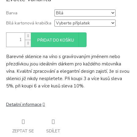
cena:
Barva
Bílá kartonová krabička
PŘIDAT DO KOŠÍKU
Barevné sklenice na víno s gravírovaným jménem nebo
přezdívkou jsou ideálním dárkem pro každého milovníka
vína. Kvalitní zpracování a elegantní design zajistí, že si svou
sklenici již nikdy nespletete. Při koupi 3 a více kusů sleva
5%, při koupi 6 a více kusů sleva 10%.
Detailní informace
ZEPTAT SE
SDÍLET