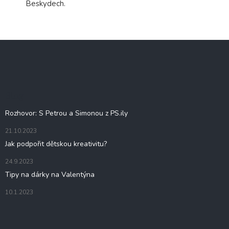
Beskydech.
Z
á
p
a
t
Blog
í
Rozhovor: S Petrou a Simonou z PS.ily
21.10.2023
Jak podpořit dětskou kreativitu?
24.9.2023
Tipy na dárky na Valentýna
10.1.2023