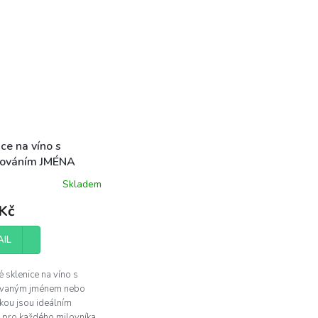
ce na víno s
rováním JMÉNA
Skladem
né
ení
Kč
tu
AIL
 sklenice na víno s
ek.
ovaným jménem nebo
kou jsou ideálním
 pro každého milovníka