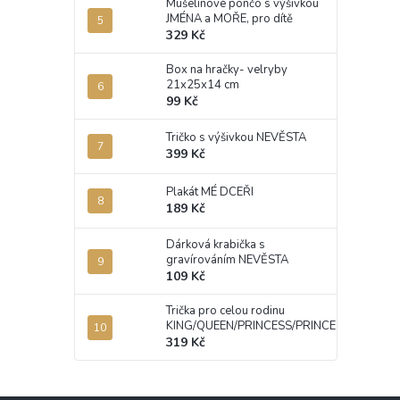
Mušelínové pončo s výšivkou
JMÉNA a MOŘE, pro dítě
329 Kč
Jsem 
Box na hračky- velryby
21x25x14 cm
Buďte
99 Kč
PŘ
Tričko s výšivkou NEVĚSTA
399 Kč
Plakát MÉ DCEŘI
189 Kč
Dárková krabička s
gravírováním NEVĚSTA
109 Kč
Trička pro celou rodinu
KING/QUEEN/PRINCESS/PRINCE
319 Kč