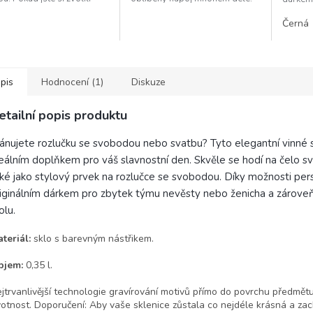
antu se jménem, uveďte nám
vína. K
Černá
dované jméno do...
elegantn
svou...
pis
Hodnocení (1)
Diskuze
etailní popis produktu
ánujete rozlučku se svobodou nebo svatbu? Tyto elegantní vinné
eálním doplňkem pro váš slavnostní den. Skvěle se hodí na čelo sv
ké jako stylový prvek na rozlučce se svobodou. Díky možnosti pe
iginálním dárkem pro zbytek týmu nevěsty nebo ženicha a zároveň
olu.
teriál:
sklo s barevným nástřikem.
bjem:
0,35 l.
jtrvanlivější technologie gravírování motivů přímo do povrchu předmět
votnost. Doporučení: Aby vaše sklenice zůstala co nejdéle krásná a zac