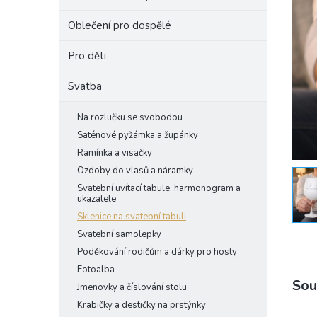
e
Oblečení pro dospělé
l
Pro děti
Svatba
Na rozlučku se svobodou
Saténové pyžámka a župánky
Ramínka a visačky
Ozdoby do vlasů a náramky
Svatební uvítací tabule, harmonogram a
ukazatele
Sklenice na svatební tabuli
Svatební samolepky
Poděkování rodičům a dárky pro hosty
Fotoalba
Sou
Jmenovky a číslování stolu
Krabičky a destičky na prstýnky