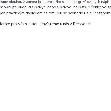
jistíte dlouhou životnost jak samotného skla, tak i gravírovaných nápisů
ip:
Věnujte budoucí svědkyni nebo svědkovi, nevěstě či ženichovi sp
jen praktickým doplňkem na rozlučku se svobodou, ale i nezapo
lenice pro Vás s láskou gravírujeme u nás v Beskydech.
,0
Průměrné
1 hodnocení
hodnocení
produktu
je
1x
5,0
z
x
5
hvězdiček.
x
x
x
DAT HODNOCENÍ
Petra Pelešková
P