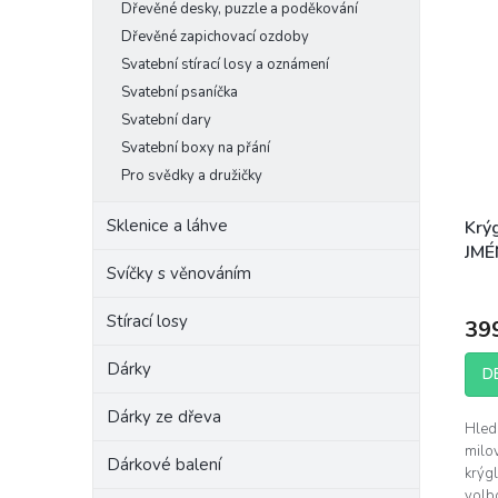
Dřevěné desky, puzzle a poděkování
Dřevěné zapichovací ozdoby
Svatební stírací losy a oznámení
Svatební psaníčka
Svatební dary
Svatební boxy na přání
Pro svědky a družičky
Sklenice a láhve
Krý
JMÉ
Svíčky s věnováním
Prům
hodn
Stírací losy
39
prod
je
Dárky
5,0
D
z
Dárky ze dřeva
5
Hledá
hvěz
milov
Dárkové balení
krýgl
volbo