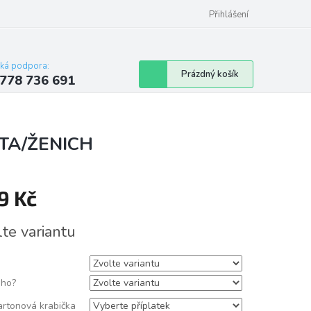
Přihlášení
cká podpora:
Nákupní
Prázdný košík
778 736 691
košík
STA/ŽENICH
9 Kč
á
lte variantu
oho?
artonová krabička