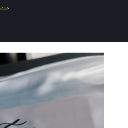
ak.cz
.