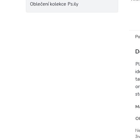
Oblečení kolekce Ps.ily
vari
poža
Po
D
Pl
id
ta
or
st
Ma
O
Ne
ži