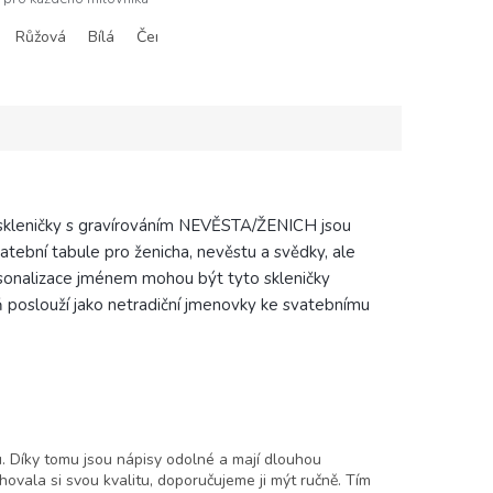
valitní zpracování a
Růžová
Bílá
Červená
í design zajistí, že si
 skleničky s gravírováním NEVĚSTA/ŽENICH jsou
atební tabule pro ženicha, nevěstu a svědky, ale
rsonalizace jménem mohou být tyto skleničky
 poslouží jako netradiční jmenovky ke svatebnímu
u. Díky tomu jsou nápisy odolné a mají dlouhou
hovala si svou kvalitu, doporučujeme ji mýt ručně. Tím