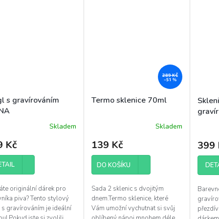
289 KČ
–51 %
gl s gravírováním
Termo sklenice 70ml
Skleni
NA
graví
Skladem
Skladem
ěrné
Průměr
ocení
hodnoc
9 Kč
139 Kč
399 
uktu
produk
je
ETAIL
5,0
DO KOŠÍKU
DET
z
5
te originální dárek pro
Sada 2 sklenic s dvojitým
Barevné
diček.
hvězdič
níka piva? Tento stylový
dnem.Termo sklenice, které
gravír
 s gravírováním je ideální
Vám umožní vychutnat si svůj
přezdív
u! Pokud jste si zvolili
oblíbený nápoj mnohem déle.
dárkem