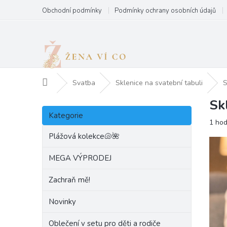
Přejít
Obchodní podmínky
Podmínky ochrany osobních údajů
na
obsah
Domů
Svatba
Sklenice na svatební tabuli
S
Sk
P
Přeskočit
o
Kategorie
kategorie
Prům
1 ho
s
hodn
t
Plážová kolekce🐚🌺
produ
r
je
a
MEGA VÝPRODEJ
5,0
n
z
Zachraň mě!
5
n
hvězd
í
Novinky
p
a
Oblečení v setu pro děti a rodiče
n