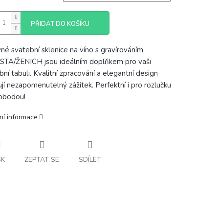
PŘIDAT DO KOŠÍKU
né svatební sklenice na víno s gravírováním
TA/ŽENICH jsou ideálním doplňkem pro vaši
bní tabuli. Kvalitní zpracování a elegantní design
ují nezapomenutelný zážitek. Perfektní i pro rozlučku
obodou!
ní informace
SK
ZEPTAT SE
SDÍLET