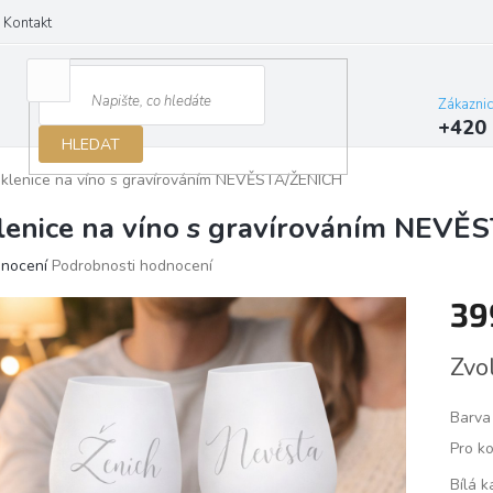
Kontakt
Zákazni
+420 
HLEDAT
klenice na víno s gravírováním NEVĚSTA/ŽENICH
lenice na víno s gravírováním NEVĚ
ěrné
dnocení
Podrobnosti hodnocení
ocení
39
ktu
Měrn
Zvo
cena:
iček.
Barva
Pro k
Bílá k