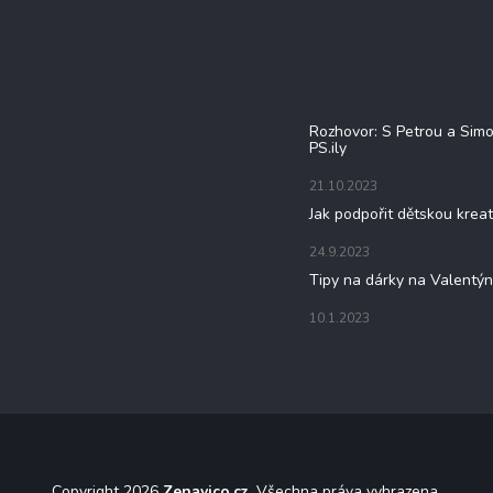
Blog
Rozhovor: S Petrou a Sim
PS.ily
21.10.2023
Jak podpořit dětskou kreat
24.9.2023
Tipy na dárky na Valentý
10.1.2023
Copyright 2026
Zenavico.cz
. Všechna práva vyhrazena.