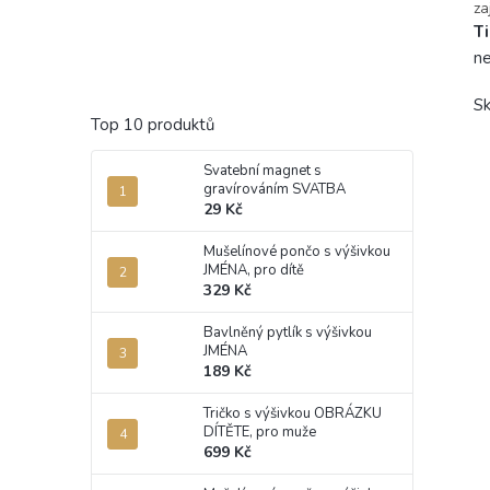
za
T
ne
Sk
Top 10 produktů
Svatební magnet s
5
gravírováním SVATBA
29 Kč
5
Mušelínové pončo s výšivkou
JMÉNA, pro dítě
4
0
329 Kč
3
0
Bavlněný pytlík s výšivkou
2
0
JMÉNA
189 Kč
1
0
PŘI
Tričko s výšivkou OBRÁZKU
DÍTĚTE, pro muže
699 Kč
P