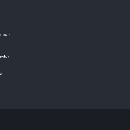
onou z
ivitu?
na