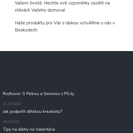
Vašem životě. Nechte své vzpomínky zazářit na
stěnách Vašeho domova!
Naše produkty pro Vás s láskou vytváříme u nás v
Beskydech.
Z
á
p
a
t
Blog
í
Rozhovor: S Petrou a Simonou z PS.ily
21.10.2023
Jak podpořit dětskou kreativitu?
24.9.2023
Tipy na dárky na Valentýna