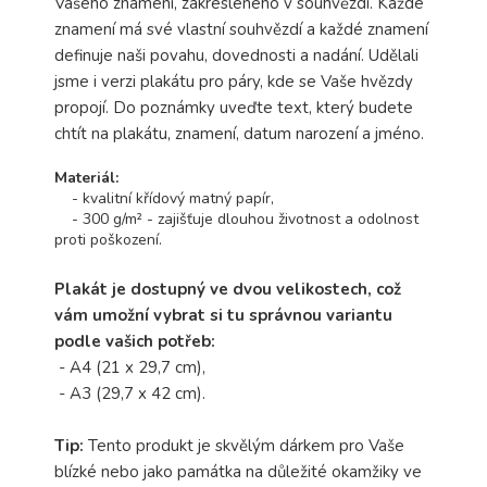
Vašeho znamení, zakresleného v souhvězdí. Každé
znamení má své vlastní souhvězdí a každé znamení
definuje naši povahu, dovednosti a nadání. Udělali
jsme i verzi plakátu pro páry, kde se Vaše hvězdy
propojí. Do poznámky uveďte text, který budete
chtít na plakátu, znamení, datum narození a jméno.
Materiál:
- kvalitní křídový matný papír,
- 300 g/m² - zajišťuje dlouhou životnost a odolnost
proti poškození.
Plakát je dostupný ve dvou velikostech, což
vám umožní vybrat si tu správnou variantu
podle vašich potřeb:
- A4 (21 x 29,7 cm),
- A3 (29,7 x 42 cm).
Tip:
Tento produkt je skvělým dárkem pro Vaše
blízké nebo jako památka na důležité okamžiky ve