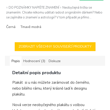
↑ DO POZNÁMKY NAPIŠTE ZNAMENÍ ↑ Neobyčejná trička se
znamením. Chcete někomu udělat radost originálním dárkem? Nebo
se zajímáte o znamení a astrologii? V tom případě je přímo...
Černá
Tmavě modrá
ZOBRAZIT VŠECHNY SOUVISEJÍCÍ PRODUKTY
Popis
Hodnocení (3)
Diskuze
Detailní popis produktu
Plakát si u nás můžete zarámovat do černého,
nebo bílého rámu, který krásně ladí k designu
plakátu.
Nová verze neobyčejného plakátu s volbou