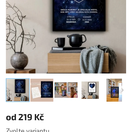
od
219 Kč
Měrná
Zvolte variantu