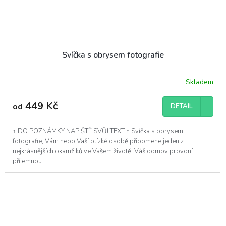
Svíčka s obrysem fotografie
Skladem
Průměrné
hodnocení
produktu
449 Kč
od
DETAIL
je
5,0
z
↑ DO POZNÁMKY NAPIŠTĚ SVŮJ TEXT ↑ Svíčka s obrysem
5
fotografie, Vám nebo Vaší blízké osobě připomene jeden z
hvězdiček.
nejkrásnějších okamžiků ve Vašem životě. Váš domov provoní
příjemnou...