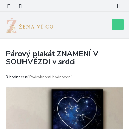
Přejít
na
obsah
Nákupní
košík
Párový plakát ZNAMENÍ V
SOUHVĚZDÍ v srdci
Průměrné
3 hodnocení
Podrobnosti hodnocení
hodnocení
produktu
je
5,0
z
5
hvězdiček.