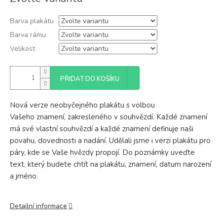
cena:
Barva plakátu
Barva rámu
Velikost
PŘIDAT DO KOŠÍKU
Nová verze neobyčejného plakátu s volbou
Vašeho znamení, zakresleného v souhvězdí. Každé znamení
má své vlastní souhvězdí a každé znamení definuje naši
povahu, dovednosti a nadání. Udělali jsme i verzi plakátu pro
páry, kde se Vaše hvězdy propojí. Do poznámky uveďte
text, který budete chtít na plakátu, znamení, datum narození
a jméno.
Detailní informace