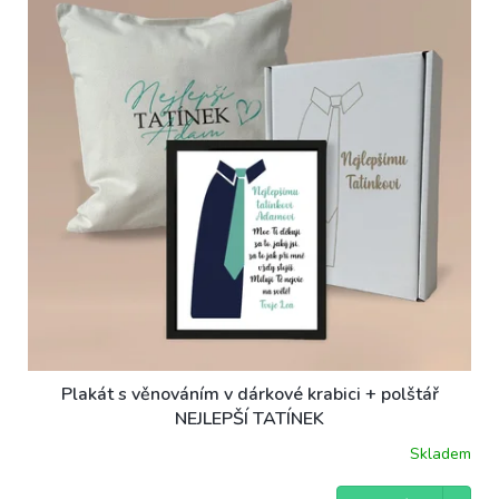
t
s
ů
p
r
o
d
u
k
t
ů
Plakát s věnováním v dárkové krabici + polštář
NEJLEPŠÍ TATÍNEK
Skladem