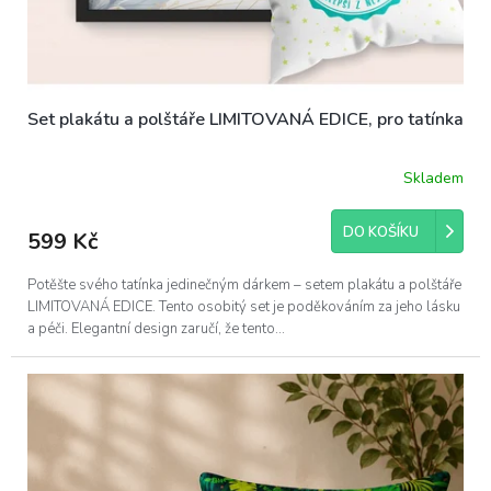
Set plakátu a polštáře LIMITOVANÁ EDICE, pro tatínka
Skladem
DO KOŠÍKU
599 Kč
Potěšte svého tatínka jedinečným dárkem – setem plakátu a polštáře
LIMITOVANÁ EDICE. Tento osobitý set je poděkováním za jeho lásku
a péči. Elegantní design zaručí, že tento...