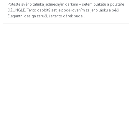
z
Potěšte svého tatínka jedinečným dárkem – setem plakátu a polštáře
5
DŽUNGLE. Tento osobitý set je poděkováním za jeho lásku a péči.
hvězdiček.
Elegantní design zaručí, že tento dárek bude...