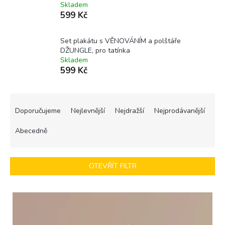
Skladem
599 Kč
Set plakátu s VĚNOVÁNÍM a polštáře
DŽUNGLE, pro tatínka
Skladem
599 Kč
Ř
a
Doporučujeme
Nejlevnější
Nejdražší
Nejprodávanější
z
e
Abecedně
n
í
p
OTEVŘÍT FILTR
r
o
V
d
ý
u
p
k
i