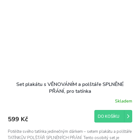
Set plakátu s VĚNOVÁNÍM a polštáře SPLNĚNÉ
PŘÁNÍ, pro tatínka
Skladem
DO KOŠÍKU
599 Kč
Potěšte svého tatínka jedinečným dárkem – setem plakátu a polštáře
TATÍNKŮV POLŠTÁŘ SPLNĚNÝCH PŘÁNÍ. Tento osobitý set je