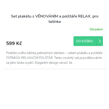
Set plakátu s VĚNOVÁNÍM a polštáře RELAX, pro
tatínka
Skladem
Průměrné
hodnocení
produktu
DO KOŠÍKU
599 Kč
je
5,0
z
Potěšte svého tatínka jedinečným dárkem – setem plakátu a polštáře
5
TATÍNKŮV RELAXAČNÍ POLŠTÁŘ. Tento osobitý set je poděkováním
hvězdiček.
za jeho lásku a péči. Elegantní design zaručí, že...