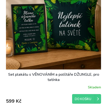
Set plakátu s VĚNOVÁNÍM a polštáře DŽUNGLE, pro
tatínka
Skladem
Průměrné
hodnocení
produktu
DO KOŠÍKU
599 Kč
je
5,0