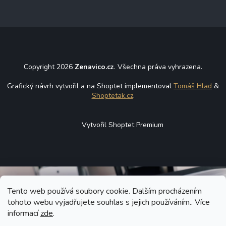
Copyright 2026
Zenavico.cz
. Všechna práva vyhrazena.
Grafický návrh vytvořil a na Shoptet implementoval
Tomáš Hlad
&
Shoptetak.cz
.
Vytvořil Shoptet Premium
Tento web používá soubory cookie. Dalším procházením
tohoto webu vyjadřujete souhlas s jejich používáním.. Více
informací
zde
.