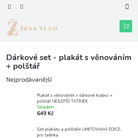
Přejít
na
obsah
Nákupní
košík
Dárkové set - plakát s věnováním
+ polštář
Nejprodávanější
Plakát s věnováním v dárkové krabici +
polštář NEJLEPŠÍ TATÍNEK
Skladem
649 Kč
Set plakátu a polštáře LIMITOVANÁ EDICE,
pro tatínka