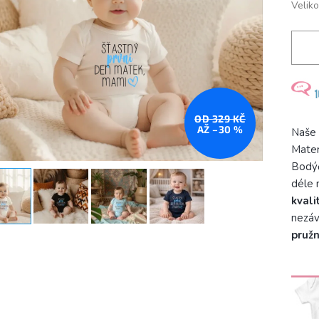
Veliko
OD 329 KČ
AŽ –30 %
Naše
Mater
Bodýč
déle 
kvali
nezáv
pruž