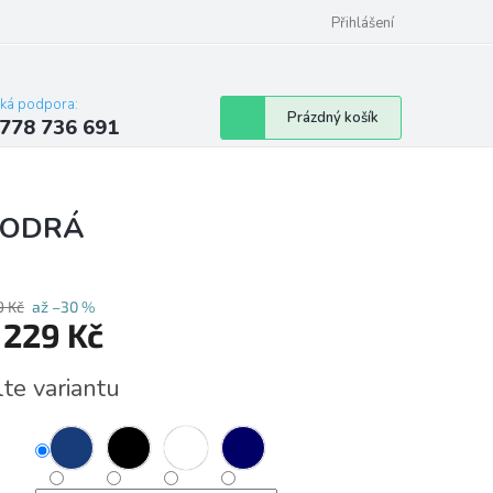
Přihlášení
cká podpora:
Nákupní
Prázdný košík
778 736 691
košík
MODRÁ
9 Kč
až –30 %
d
229 Kč
á
lte variantu