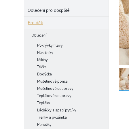
e
Oblečení pro dospělé
l
Pro děti
Oblečení
Pokrývky hlavy
Nákrčníky
Mikiny
Trička
Bodýčka
Mušelínové ponča
Mušelínové soupravy
Teplákové soupravy
Tepláky
Lácláčky a spací pytlíky
Trenky a pyžámka
Ponožky