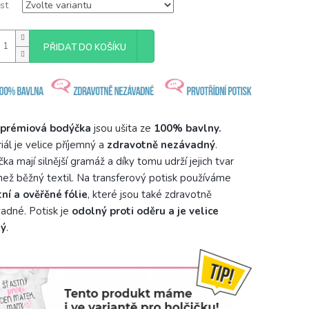
st
PŘIDAT DO KOŠÍKU
prémiová bodýčka
jsou ušita ze
100% bavlny.
iál je velice příjemný a
zdravotně nezávadný
.
ka mají silnější gramáž a díky tomu udrží jejich tvar
než běžný textil. Na transferový potisk používáme
tní a ověřěné fólie
, které jsou také zdravotně
adné. Potisk je
odolný proti oděru a je velice
ný
.