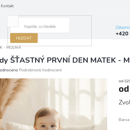
Kontakt
Zákazni
+420 
HLEDAT
EK - MODRÁ
dy ŠŤASTNÝ PRVNÍ DEN MATEK - 
ěrné
odnoceno
Podrobnosti hodnocení
ocení
ktu
od 32
o
Měrn
Zvo
cena:
iček.
Barva