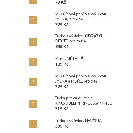
79 Kč
Mušelínové pončo s výšivkou
JMÉNA, pro dítě
329 Kč
Tričko s výšivkou OBRÁZKU
DÍTĚTE, pro muže
699 Kč
Plakát MÉ DCEŘI
189 Kč
Mušelínové pončo s výšivkou
JMÉNA a MOŘE, pro dítě
329 Kč
Trička pro celou rodinu
KING/QUEEN/PRINCESS/PRINCE
319 Kč
Tričko s výšivkou NEVĚSTA
399 Kč