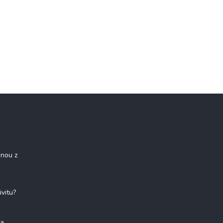
onou z
ivitu?
na