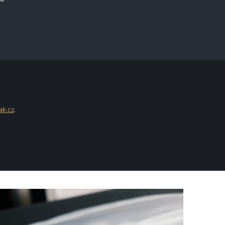
ak.cz
.