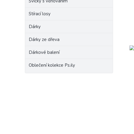
Svíčky s věnováním
Stírací losy
Dárky
Dárky ze dřeva
Dárkové balení
Oblečení kolekce Ps.ily