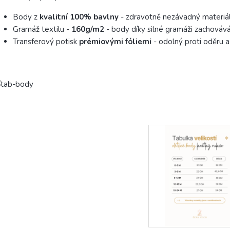
Body z
kvalitní 100% bavlny
- zdravotně nezávadný materiál
Gramáž textilu -
160g/m2
- body díky silné gramáži zachovává 
Transferový potisk
prémiovými fóliemi
- odolný proti oděru a
Tabulka vel