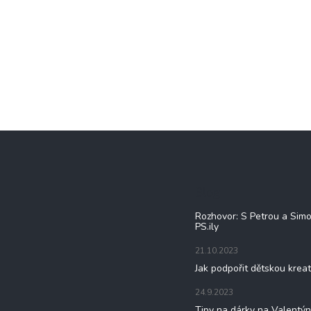
Blog
Rozhovor: S Petrou a Sim
PS.ily
21.10.2023
Jak podpořit dětskou kreat
24.9.2023
Tipy na dárky na Valentý