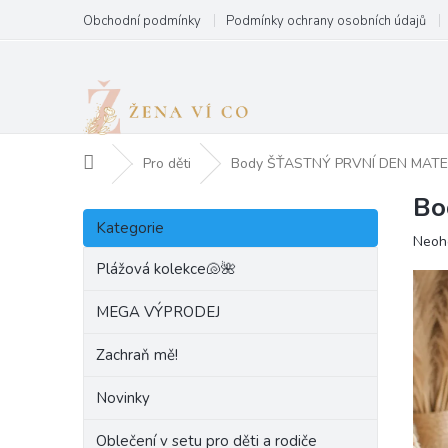
Přejít
Obchodní podmínky
Podmínky ochrany osobních údajů
na
obsah
Domů
Pro děti
Body ŠŤASTNÝ PRVNÍ DEN MAT
Bo
P
Přeskočit
o
Kategorie
kategorie
Prům
Neoh
s
hodn
t
Plážová kolekce🐚🌺
produ
r
je
a
MEGA VÝPRODEJ
0,0
n
z
Zachraň mě!
5
n
hvězd
í
Novinky
p
a
Oblečení v setu pro děti a rodiče
n