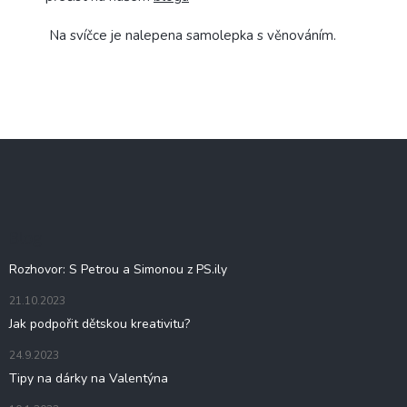
Na svíčce je nalepena samolepka s věnováním.
Z
á
p
a
t
Blog
í
Rozhovor: S Petrou a Simonou z PS.ily
21.10.2023
Jak podpořit dětskou kreativitu?
24.9.2023
Tipy na dárky na Valentýna