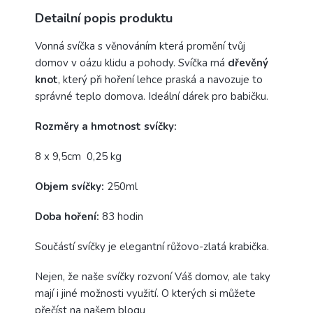
Detailní popis produktu
Vonná svíčka s věnováním která promění tvůj
domov v oázu klidu a pohody. Svíčka má
dřevěný
knot
, který při hoření lehce praská a navozuje to
správné teplo domova. Ideální dárek pro babičku.
Rozměry a hmotnost svíčky:
8 x 9,5cm 0,25 kg
Objem svíčky:
250ml
Doba hoření:
83 hodin
Součástí svíčky je elegantní růžovo-zlatá krabička.
Nejen, že naše svíčky rozvoní Váš domov, ale taky
mají i jiné možnosti využití. O kterých si můžete
přečíst na našem
blogu