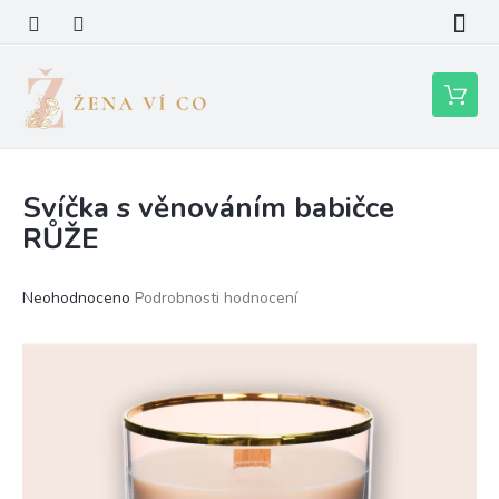
Přejít
na
obsah
Nákupní
košík
Svíčka s věnováním babičce
RŮŽE
Průměrné
Neohodnoceno
Podrobnosti hodnocení
hodnocení
produktu
je
0,0
z
5
hvězdiček.