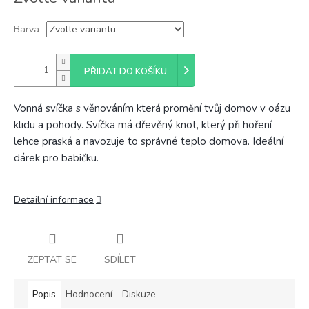
cena:
Barva
PŘIDAT DO KOŠÍKU
Vonná svíčka s věnováním která promění tvůj domov v oázu
klidu a pohody. Svíčka má dřevěný knot, který při hoření
lehce praská a navozuje to správné teplo domova. Ideální
dárek pro babičku.
Detailní informace
ZEPTAT SE
SDÍLET
Popis
Hodnocení
Diskuze