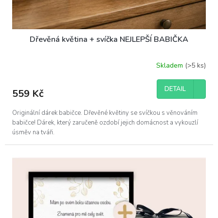
Dřevěná květina + svíčka NEJLEPŠÍ BABIČKA
Skladem
(>5 ks)
DETAIL
559 Kč
Originální dárek babičce. Dřevěné květiny se svíčkou s věnováním
babičce! Dárek, který zaručeně ozdobí jejich domácnost a vykouzlí
úsměv na tváři.