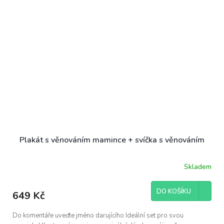
Plakát s věnováním mamince + svíčka s věnováním
Skladem
Průměrné
hodnocení
produktu
DO KOŠÍKU
649 Kč
je
5,0
z
Do komentáře uveďte jméno darujícího Ideální set pro svou