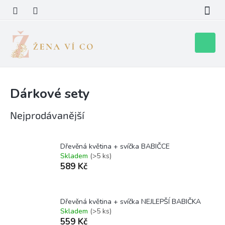
Přejít
na
obsah
Nákupní
košík
Dárkové sety
Nejprodávanější
Dřevěná květina + svíčka BABIČCE
Skladem
(>5 ks)
589 Kč
Dřevěná květina + svíčka NEJLEPŠÍ BABIČKA
Skladem
(>5 ks)
559 Kč