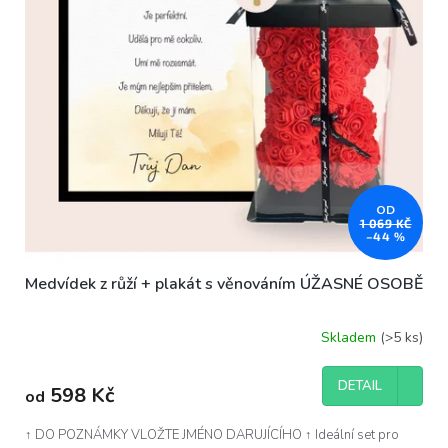
OD
1 069 KČ
–44 %
Medvídek z růží + plakát s věnováním ÚŽASNÉ OSOBĚ
Skladem
(>5 ks)
DETAIL
598 Kč
od
↑ DO POZNÁMKY VLOŽTE JMÉNO DARUJÍCÍHO ↑ Ideální set pro