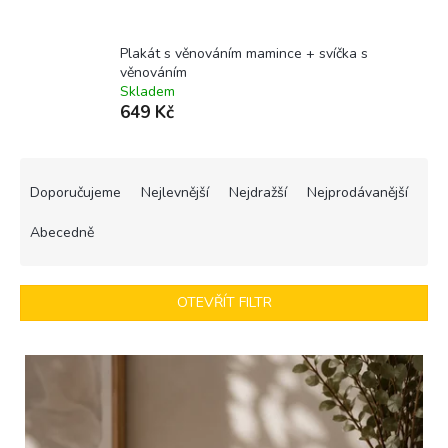
Plakát s věnováním mamince + svíčka s
věnováním
Skladem
649 Kč
Ř
a
Doporučujeme
Nejlevnější
Nejdražší
Nejprodávanější
z
e
Abecedně
n
í
p
OTEVŘÍT FILTR
r
o
V
d
ý
u
p
k
i
t
s