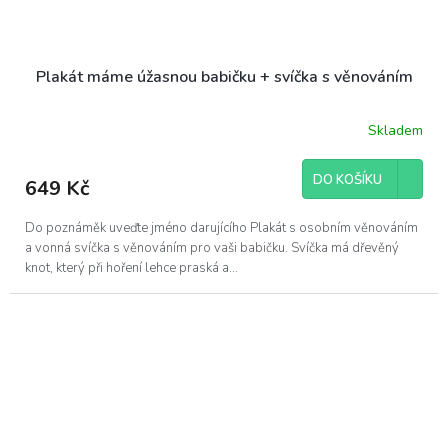
Plakát máme úžasnou babičku + svíčka s věnováním
Skladem
DO KOŠÍKU
649 Kč
Do poznáměk uveďte jméno darujícího Plakát s osobním věnováním
a vonná svíčka s věnováním pro vaši babičku. Svíčka má dřevěný
knot, který při hoření lehce praská a...