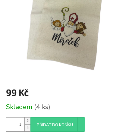
99 Kč
Měrná
Skladem
(4 ks)
cena:
PŘIDAT DO KOŠÍKU