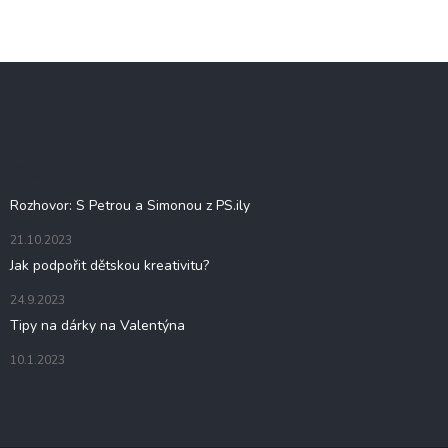
Z
á
p
a
t
Blog
í
Rozhovor: S Petrou a Simonou z PS.ily
21.10.2023
Jak podpořit dětskou kreativitu?
24.9.2023
Tipy na dárky na Valentýna
10.1.2023