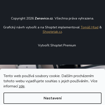
Copyright 2026
Zenavico.cz
. Všechna práva vyhrazena.
Grafický návrh vytvořil a na Shoptet implementoval
Tomáš Hlad
&
Shoptetak.cz
.
Vytvořil Shoptet Premium
Tento web používá soubory cookie. Dalším procházením
tohoto webu vyjadřujete souhlas s jejich používáním.. Více
informací
zde
.
Nastavení