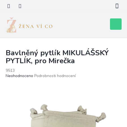
Přejít
na
obsah
Nákupní
košík
Bavlněný pytlík MIKULÁŠSKÝ
PYTLÍK, pro Mirečka
9513
Průměrné
Neohodnoceno
Podrobnosti hodnocení
hodnocení
produktu
je
0,0
z
5
hvězdiček.