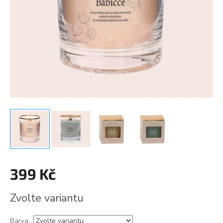
399 Kč
Měrná
Zvolte variantu
cena:
Barva