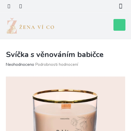
Přejít
na
obsah
Nákupní
košík
Svíčka s věnováním babičce
Průměrné
Neohodnoceno
Podrobnosti hodnocení
hodnocení
produktu
je
0,0
z
5
hvězdiček.