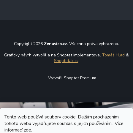
Copyright 2026
Zenavico.cz
. Všechna práva vyhrazena.
Grafický návrh vytvořil a na Shoptet implementoval
Tomáš Hlad
&
Shoptetak.cz
.
Vytvořil Shoptet Premium
Tento web používá soubory cookie. Dalším procházením
tohoto webu vyjadřujete souhlas s jejich používáním.. Více
informací
zde
.