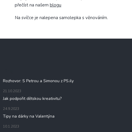
přečíst na našem
blogu
Na svíčce je nalepena samolepka s věnováním.
Z
á
p
a
t
Blog
í
Rozhovor: S Petrou a Simonou z PS.ily
21.10.2023
Jak podpořit dětskou kreativitu?
24.9.2023
Tipy na dárky na Valentýna
10.1.2023