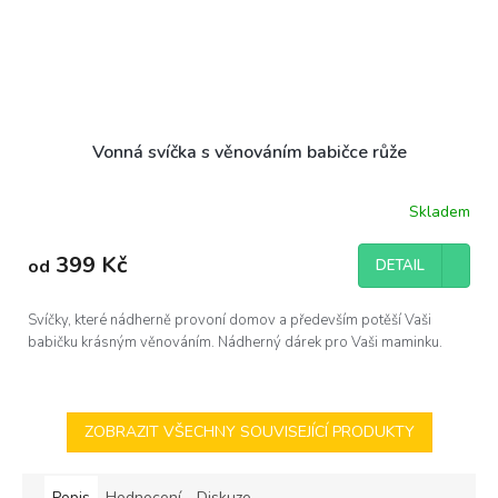
Vonná svíčka s věnováním babičce růže
Skladem
399 Kč
od
DETAIL
Svíčky, které nádherně provoní domov a především potěší Vaši
babičku krásným věnováním. Nádherný dárek pro Vaši maminku.
ZOBRAZIT VŠECHNY SOUVISEJÍCÍ PRODUKTY
Popis
Hodnocení
Diskuze