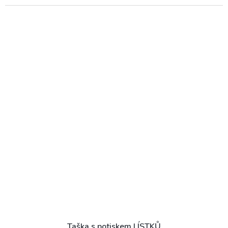
Taška s potiskem LÍSTKŮ