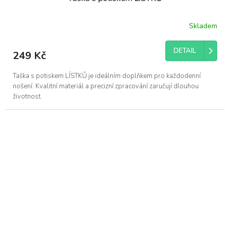
Skladem
DETAIL
249 Kč
Taška s potiskem LÍSTKŮ je ideálním doplňkem pro každodenní
nošení. Kvalitní materiál a precizní zpracování zaručují dlouhou
životnost.