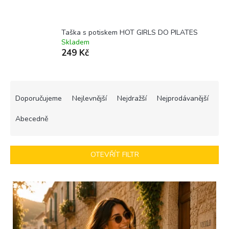
Taška s potiskem HOT GIRLS DO PILATES
Skladem
249 Kč
Ř
a
Doporučujeme
Nejlevnější
Nejdražší
Nejprodávanější
z
e
Abecedně
n
í
p
OTEVŘÍT FILTR
r
o
V
d
ý
u
p
k
i
t
s