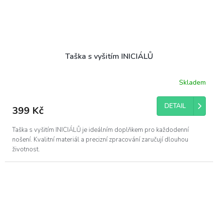
Taška s vyšitím INICIÁLŮ
Skladem
DETAIL
399 Kč
Taška s vyšitím INICIÁLŮ je ideálním doplňkem pro každodenní
nošení. Kvalitní materiál a precizní zpracování zaručují dlouhou
životnost.