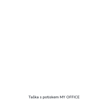
Taška s potiskem MY OFFICE