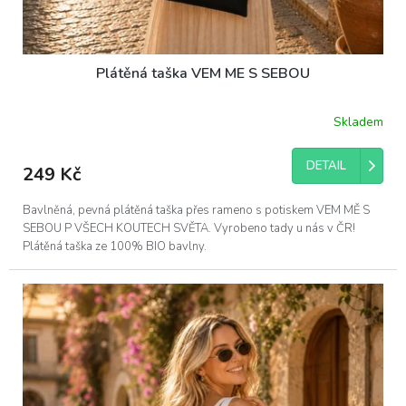
Plátěná taška VEM ME S SEBOU
Skladem
DETAIL
249 Kč
Bavlněná, pevná plátěná taška přes rameno s potiskem VEM MĚ S
SEBOU P VŠECH KOUTECH SVĚTA. Vyrobeno tady u nás v ČR!
Plátěná taška ze 100% BIO bavlny.