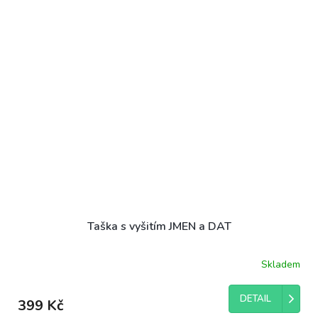
Taška s vyšitím JMEN a DAT
Skladem
DETAIL
399 Kč