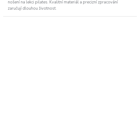
nošení na lekci pilates. Kvalitní materiál a precizní zpracování
zaručují dlouhou životnost.