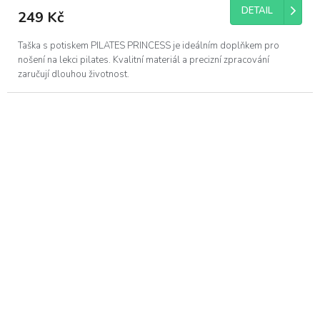
DETAIL
249 Kč
Taška s potiskem PILATES PRINCESS je ideálním doplňkem pro
nošení na lekci pilates. Kvalitní materiál a precizní zpracování
zaručují dlouhou životnost.