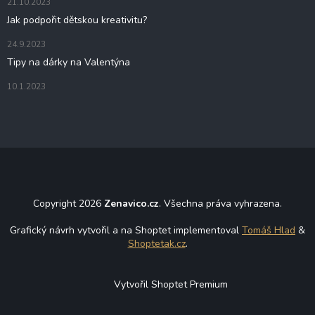
21.10.2023
p
Jak podpořit dětskou kreativitu?
i
s
24.9.2023
u
Tipy na dárky na Valentýna
10.1.2023
Copyright 2026
Zenavico.cz
. Všechna práva vyhrazena.
Grafický návrh vytvořil a na Shoptet implementoval
Tomáš Hlad
&
Shoptetak.cz
.
Vytvořil Shoptet Premium