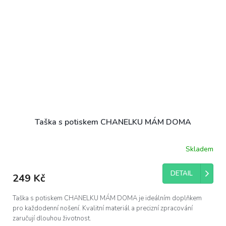
Taška s potiskem CHANELKU MÁM DOMA
Skladem
Průměrné
hodnocení
produktu
DETAIL
249 Kč
je
5,0
z
Taška s potiskem CHANELKU MÁM DOMA je ideálním doplňkem
5
pro každodenní nošení. Kvalitní materiál a precizní zpracování
hvězdiček.
zaručují dlouhou životnost.