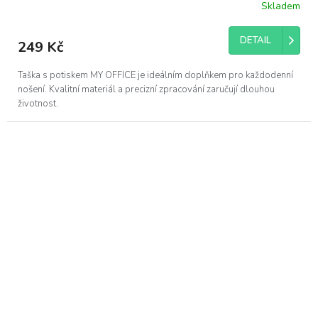
Skladem
DETAIL
249 Kč
Taška s potiskem MY OFFICE je ideálním doplňkem pro každodenní
nošení. Kvalitní materiál a precizní zpracování zaručují dlouhou
životnost.