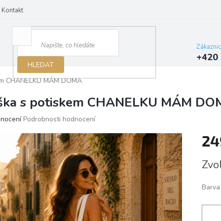
Kontakt
Zákazni
+420 
HLEDAT
skem CHANELKU MÁM DOMA
ška s potiskem CHANELKU MÁM DO
ěrné
dnocení
Podrobnosti hodnocení
ocení
24
ktu
Měrn
Zvo
cena:
iček.
Barva