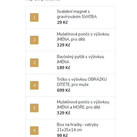
Svatební magnet s
gravírováním SVATBA
29 Kč
Mušelínové pončo s výšivkou
JMÉNA, pro dítě
329 Kč
Bavlněný pytlík s výšivkou
JMÉNA
189 Kč
Tričko s výšivkou OBRÁZKU
DÍTĚTE, pro muže
699 Kč
Mušelínové pončo s výšivkou
JMÉNA a MOŘE, pro dítě
329 Kč
Box na hračky- velryby
21x25x14 cm
99 Kč