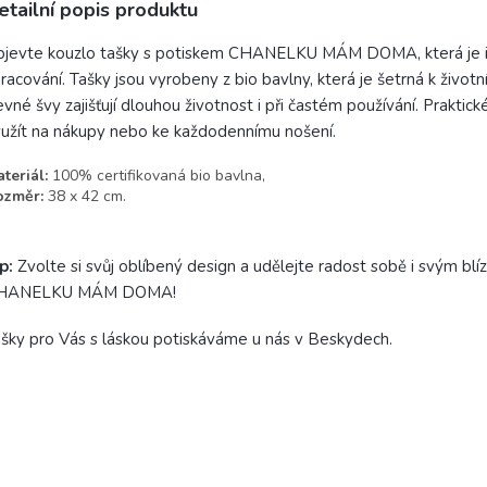
etailní popis produktu
jevte kouzlo tašky s potiskem CHANELKU MÁM DOMA, která je ideá
racování. Tašky jsou vyrobeny z bio bavlny, která je šetrná k živo
vné švy zajišťují dlouhou životnost i při častém používání. Prakti
užít na nákupy nebo ke každodennímu nošení.
teriál:
100% certifikovaná bio bavlna,
ozměr:
38 x 42 cm.
p:
Zvolte si svůj oblíbený design a udělejte radost sobě i svým bl
HANELKU MÁM DOMA!
šky pro Vás s láskou potiskáváme u nás v Beskydech.