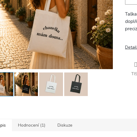
Tašk
doplň
preci
Detail
TI
pis
Hodnocení (1)
Diskuze