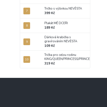
Tričko s výšivkou NEVĚSTA
399 Kč
Plakát MÉ DCEŘI
189 Kč
Dárková krabička s
gravírováním NEVĚSTA
109 Kč
Trička pro celou rodinu
KING/QUEEN/PRINCESS/PRINCE
319 Kč
Z
á
p
a
t
í