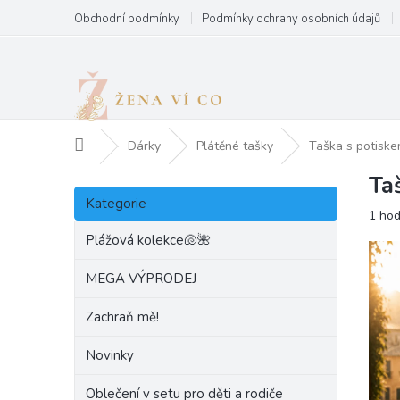
Přejít
Obchodní podmínky
Podmínky ochrany osobních údajů
na
obsah
Domů
Dárky
Plátěné tašky
Taška s poti
Ta
P
Přeskočit
o
Kategorie
kategorie
Prům
1 ho
s
hodn
t
Plážová kolekce🐚🌺
produ
r
je
a
MEGA VÝPRODEJ
5,0
n
z
Zachraň mě!
5
n
hvězd
í
Novinky
p
a
Oblečení v setu pro děti a rodiče
n