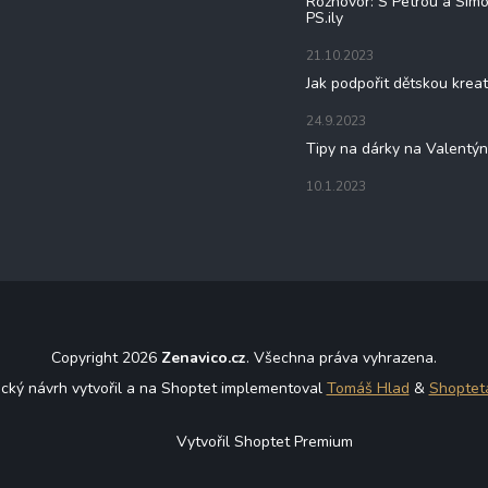
Rozhovor: S Petrou a Sim
PS.ily
21.10.2023
Jak podpořit dětskou kreat
24.9.2023
Tipy na dárky na Valentý
10.1.2023
Copyright 2026
Zenavico.cz
. Všechna práva vyhrazena.
ický návrh vytvořil a na Shoptet implementoval
Tomáš Hlad
&
Shoptet
Vytvořil Shoptet Premium