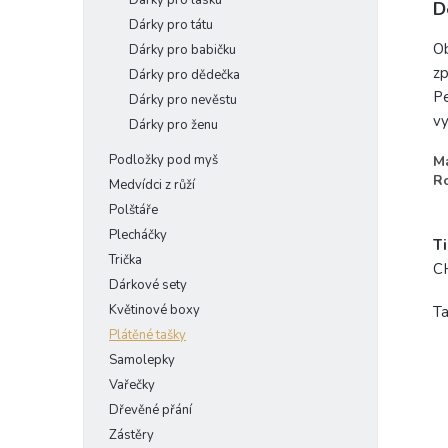
Dárky pro lásku
D
Dárky pro tátu
Ob
Dárky pro babičku
zp
Dárky pro dědečka
Pe
Dárky pro nevěstu
vy
Dárky pro ženu
Podložky pod myš
Ma
R
Medvídci z růží
Polštáře
Plecháčky
Ti
Trička
C
Dárkové sety
Květinové boxy
Ta
Plátěné tašky
Samolepky
Vařečky
Dřevěné přání
Zástěry