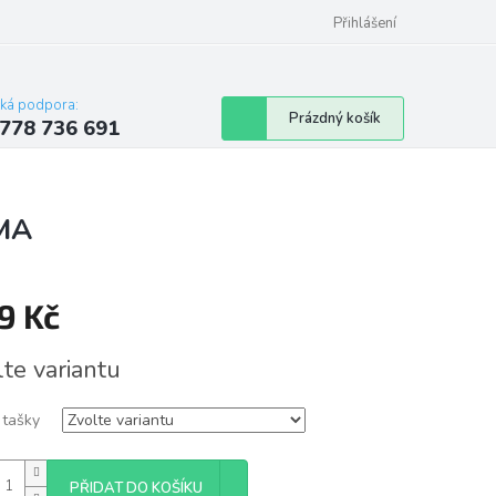
Přihlášení
cká podpora:
Nákupní
Prázdný košík
778 736 691
košík
MA
9 Kč
á
lte variantu
 tašky
PŘIDAT DO KOŠÍKU