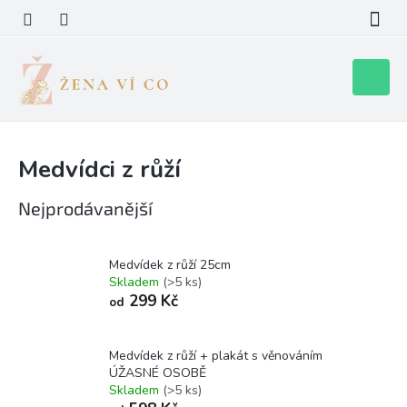
Přejít
na
obsah
Nákupní
košík
Medvídci z růží
Nejprodávanější
Medvídek z růží 25cm
Skladem
(>5 ks)
299 Kč
od
Medvídek z růží + plakát s věnováním
ÚŽASNÉ OSOBĚ
Skladem
(>5 ks)