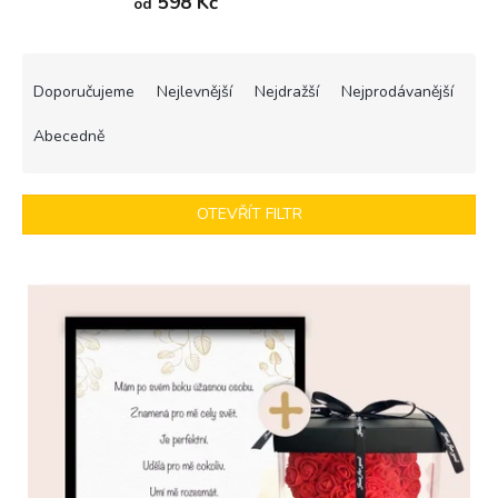
598 Kč
od
Ř
a
Doporučujeme
Nejlevnější
Nejdražší
Nejprodávanější
z
e
Abecedně
n
í
p
OTEVŘÍT FILTR
r
o
V
d
ý
u
p
k
i
t
s
ů
p
r
o
d
u