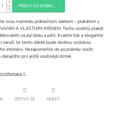
PŘIDAT DO KOŠÍKU
te svou maminku jedinečným dárkem – plakátem s
VÁNÍM A VLASTNÍM JMÉNEM. Tento osobitý plakát
ěkováním za její lásku a péči. Kvalitní tisk a elegantní
n zaručí, že tento dárek bude skvělou ozdobou
ho interiéru. Nezapomeňte do poznámky vložit
 darujícího pro ještě osobnější dotek.
ní informace
SK
ZEPTAT SE
SDÍLET