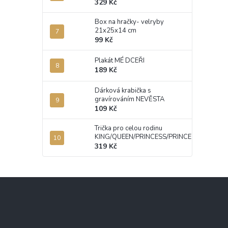
329 Kč
Box na hračky- velryby
21x25x14 cm
99 Kč
Plakát MÉ DCEŘI
189 Kč
Dárková krabička s
gravírováním NEVĚSTA
109 Kč
Trička pro celou rodinu
KING/QUEEN/PRINCESS/PRINCE
319 Kč
Z
á
p
a
t