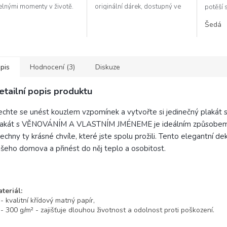
elnými momenty v životě.
originální dárek, dostupný ve
potěší 
ak může zdobit jakoukoliv
variantách s vlastním textem i
jemně p
Šedá
 vašeho domova.
bez něj, přináší osobní dotek a...
správné
naše sví
pis
Hodnocení (3)
Diskuze
etailní popis produktu
chte se unést kouzlem vzpomínek a vytvořte si jedinečný plaká
akát s VĚNOVÁNÍM A VLASTNÍM JMÉNEME je ideálním způsobem, ja
echny ty krásné chvíle, které jste spolu prožili. Tento elegantní d
šeho domova a přinést do něj teplo a osobitost.
teriál:
kvalitní křídový matný papír,
300 g/m² - zajišťuje dlouhou životnost a odolnost proti poškození.