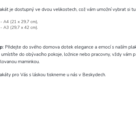
akát je dostupný ve dvou velikostech, což vám umožní vybrat si t
A4 (21 x 29,7 cm),
A3 (29,7 x 42 cm).
p:
Přidejte do svého domova dotek elegance a emocí s naším 
j umístíte do obývacího pokoje, ložnice nebo pracovny, vždy vám p
ilovanou maminkou.
akáty pro Vás s láskou tiskneme u nás v Beskydech.