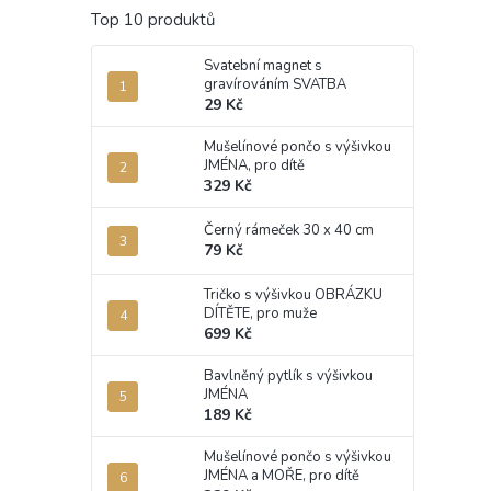
Top 10 produktů
Svatební magnet s
gravírováním SVATBA
29 Kč
Mušelínové pončo s výšivkou
JMÉNA, pro dítě
329 Kč
Černý rámeček 30 x 40 cm
79 Kč
Tričko s výšivkou OBRÁZKU
DÍTĚTE, pro muže
699 Kč
Bavlněný pytlík s výšivkou
JMÉNA
189 Kč
Mušelínové pončo s výšivkou
JMÉNA a MOŘE, pro dítě