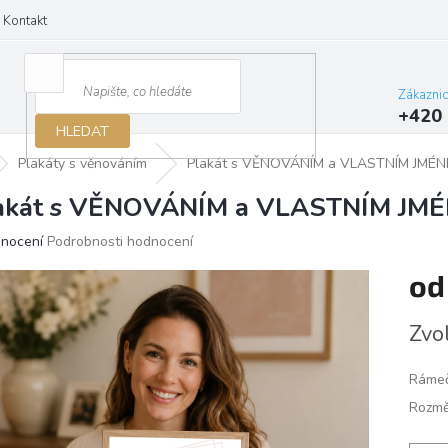
Kontakt
Zákazni
+420 
HLEDAT
Plakáty s věnováním
Plakát s VĚNOVÁNÍM a VLASTNÍM JMÉN
akát s VĚNOVÁNÍM a VLASTNÍM JMÉ
ěrné
dnocení
Podrobnosti hodnocení
ocení
o
ktu
Měrn
Zvo
cena:
iček.
Ráme
Rozmě