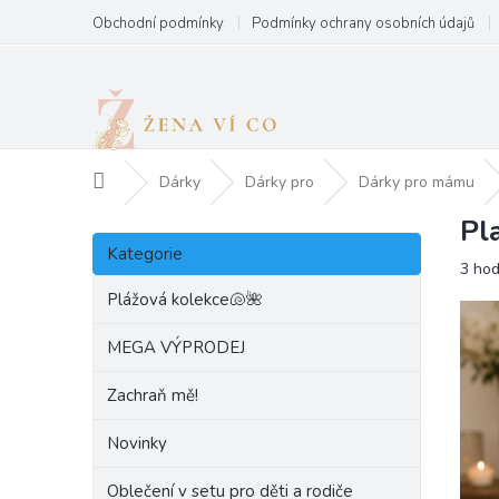
Přejít
Obchodní podmínky
Podmínky ochrany osobních údajů
na
obsah
Domů
Dárky
Dárky pro
Dárky pro mámu
Pl
P
Přeskočit
o
Kategorie
kategorie
Prům
3 ho
s
hodn
t
Plážová kolekce🐚🌺
produ
r
je
a
MEGA VÝPRODEJ
5,0
n
z
Zachraň mě!
5
n
hvězd
í
Novinky
p
a
Oblečení v setu pro děti a rodiče
n