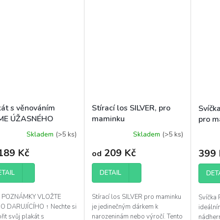
kát s věnováním
Stírací los SILVER, pro
Svíčk
ME ÚŽASNÉHO
maminku
pro m
KU s volitelným
Skladem
(>5 ks)
Skladem
(>5 ks)
ěrné
Průměr
nem
ocení
hodnoc
189 Kč
209 Kč
399 
od
uktu
produk
je
ETAIL
DETAIL
5,0
DET
z
5
O POZNÁMKY VLOŽTE
Stírací los SILVER pro maminku
Svíčka
diček.
hvězdič
O DARUJÍCÍHO ↑ Nechte si
je jedinečným dárkem k
ideální
řit svůj plakát s
narozeninám nebo výročí. Tento
nádher