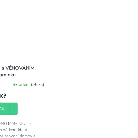
a s VĚNOVÁNÍM,
aminku
Skladem
(>5 ks)
né
ení
Kč
tu
AIL
 PRO MAMINKU je
ek.
m dárkem, který
ně provoní domov a