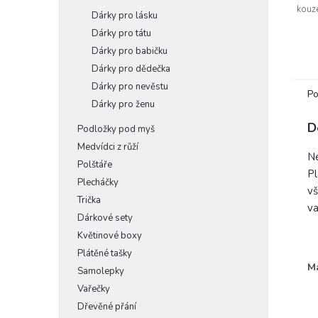
kouz
Dárky pro lásku
Ten t
Dárky pro tátu
část
Dárky pro babičku
Dárky pro dědečka
Dárky pro nevěstu
Po
Dárky pro ženu
D
Podložky pod myš
Medvídci z růží
Ne
Polštáře
Pl
Plecháčky
vš
Trička
va
Dárkové sety
Květinové boxy
Plátěné tašky
Ma
Samolepky
- 
Vařečky
- 
Dřevěné přání