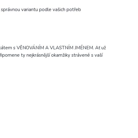
u správnou variantu podle vašich potřeb
plakátem s VĚNOVÁNÍM A VLASTNÍM JMÉNEM. Ať už
řipomene ty nejkrásnější okamžiky strávené s vaší