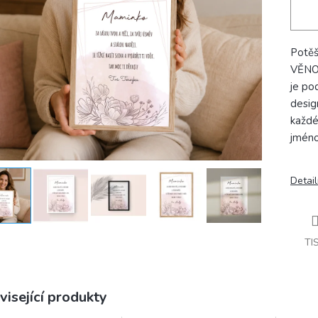
Potěš
VĚNO
je pod
desig
každé
jméno
Detail
TI
visející produkty