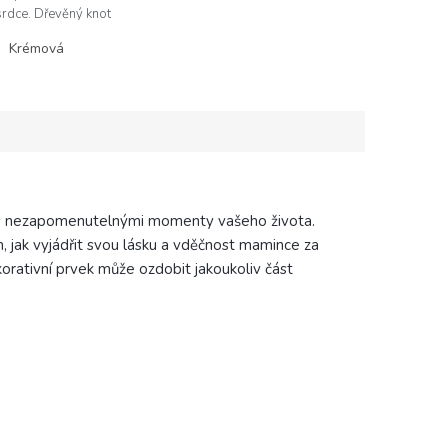
srdce. Dřevěný knot
raská a navozuje to
Krémová
 teplo domova, což činí
čky...
t s nezapomenutelnými momenty vašeho života.
k vyjádřit svou lásku a vděčnost mamince za
ekorativní prvek může ozdobit jakoukoliv část