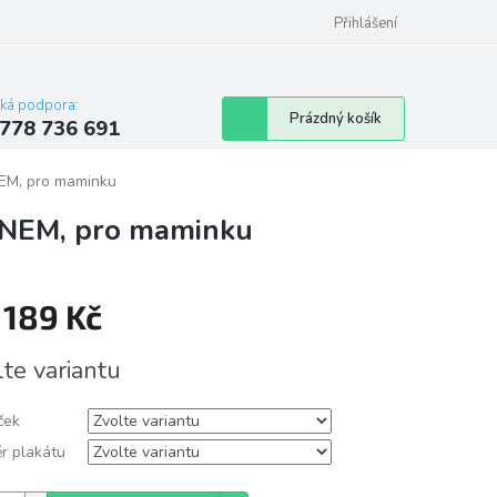
Přihlášení
cká podpora:
Nákupní
Prázdný košík
778 736 691
košík
EM, pro maminku
NEM, pro maminku
d
189 Kč
á
lte variantu
ček
r plakátu