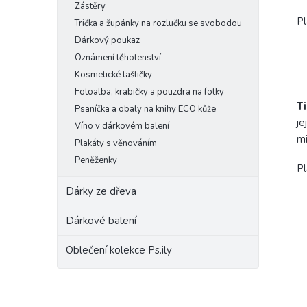
Zástěry
Pl
Trička a župánky na rozlučku se svobodou
Dárkový poukaz
- 
Oznámení těhotenství
- 
Kosmetické taštičky
Fotoalba, krabičky a pouzdra na fotky
Ti
Psaníčka a obaly na knihy ECO kůže
je
Víno v dárkovém balení
m
Plakáty s věnováním
Peněženky
Pl
Dárky ze dřeva
Dárkové balení
Oblečení kolekce Ps.ily