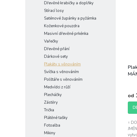
Dřevěné krabičky a doplňky
Stírací losy
Saténové župánky a pyžámka
Koženkové pouzdra
Masivní dřevěné prkénka
Vařečky
Dřevěné přání
Dárkové sety
Plakáty s věnováním
Pla
Svíčka s věnováním
MÁ
Polštáře s věnováním
TAŤ
Prům
jmé
Medvídci z růží
hodn
Plecháčky
od
prod
je
Zástěry
5,0
D
Trička
z
Plátěné tašky
5
↑ D
hvěz
Fotoalba
JMÉN
Mikiny
vytvo