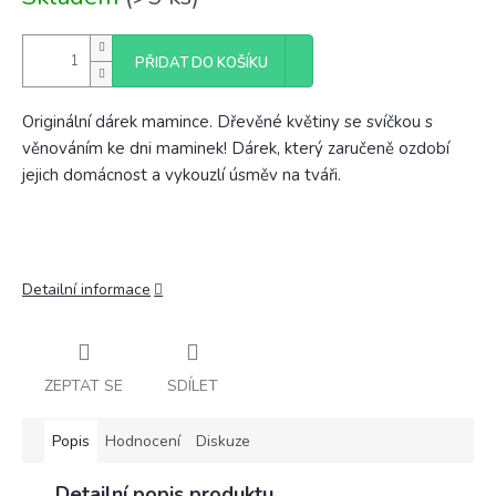
cena:
PŘIDAT DO KOŠÍKU
Originální dárek mamince. Dřevěné květiny se svíčkou s
věnováním ke dni maminek! Dárek, který zaručeně ozdobí
jejich domácnost a vykouzlí úsměv na tváři.
Detailní informace
ZEPTAT SE
SDÍLET
Popis
Hodnocení
Diskuze
Detailní popis produktu