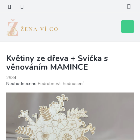
Přejít
na
obsah
Nákupní
košík
Květiny ze dřeva + Svíčka s
věnováním MAMINCE
2934
Průměrné
Neohodnoceno
Podrobnosti hodnocení
hodnocení
produktu
je
0,0
z
5
hvězdiček.