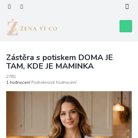
Přejít
na
obsah
Nákupní
košík
Zástěra s potiskem DOMA JE
TAM, KDE JE MAMINKA
2781
Průměrné
1 hodnocení
Podrobnosti hodnocení
hodnocení
produktu
je
5,0
z
5
hvězdiček.