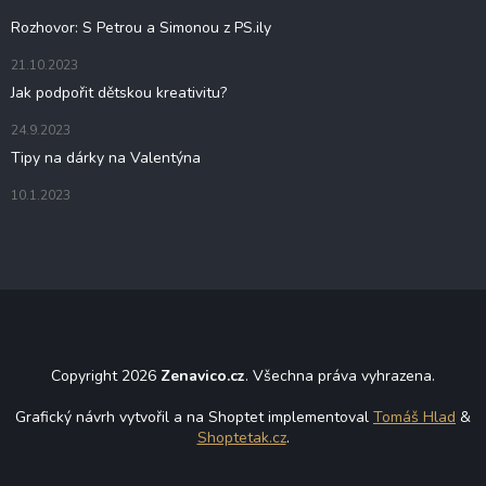
í
Rozhovor: S Petrou a Simonou z PS.ily
21.10.2023
Jak podpořit dětskou kreativitu?
24.9.2023
Tipy na dárky na Valentýna
10.1.2023
Copyright 2026
Zenavico.cz
. Všechna práva vyhrazena.
Grafický návrh vytvořil a na Shoptet implementoval
Tomáš Hlad
&
Shoptetak.cz
.