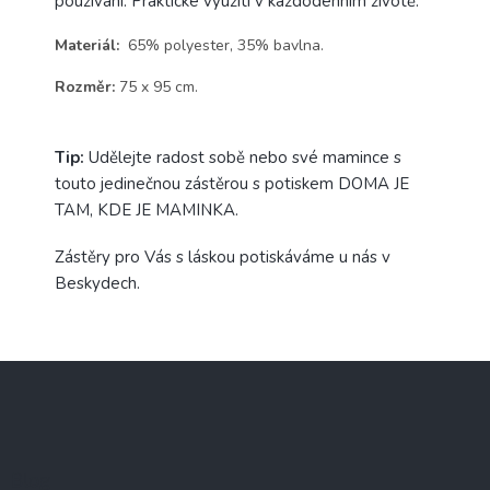
používání. Praktické využití v každodenním životě.
Materiál:
65%
polyester
, 35%
bavlna.
Rozměr:
75 x 95 cm.
Tip:
Udělejte radost sobě nebo své mamince s
touto jedinečnou zástěrou s potiskem DOMA JE
TAM, KDE JE MAMINKA.
Zástěry pro Vás s láskou potiskáváme u nás v
Beskydech.
Z
á
p
a
t
Blog