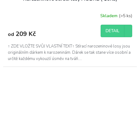
Skladem
(>5 ks)
Průměrné
hodnocení
produktu
DETAIL
209 Kč
od
je
5,0
z
↑ ZDE VLOŽTE SVŮJ VLASTNÍ TEXT↑ Stírací narozeninové losy jsou
5
originálním dárkem k narozeninám. Dárek se tak stane více osobní a
hvězdiček.
určitě každému vykouzlí úsměv na tváři....