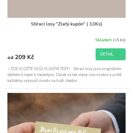
Stírací losy "Zlatý kupón" ( 10Ks)
Skladem
(>5 ks)
DETAIL
209 Kč
od
↑ ZDE VLOŽTE SVŮJ VLASTNÍ TEXT↑ Stírací losy jsou originálním
dárkem k nejen k Valentýnu. Dárek se tak stane více osobní a určitě
každému vykouzlí úsměv na tváři. Ideální...