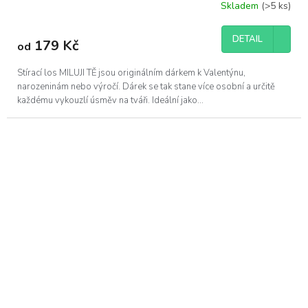
Skladem
(>5 ks)
DETAIL
179 Kč
od
Stírací los MILUJI TĚ jsou originálním dárkem k Valentýnu,
narozeninám nebo výročí. Dárek se tak stane více osobní a určitě
každému vykouzlí úsměv na tváři. Ideální jako...