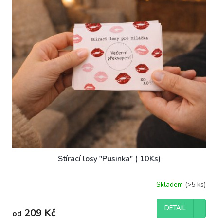
ů
p
r
o
d
u
k
t
ů
Stírací losy "Pusinka" ( 10Ks)
Skladem
(>5 ks)
DETAIL
209 Kč
od