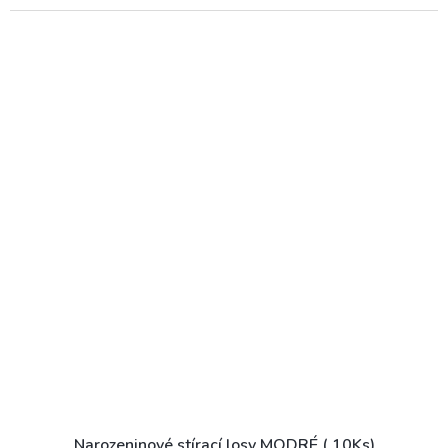
Narozeninové stírací losy MODRÉ ( 10Ks)