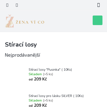
Přejít
na
obsah
Nákupní
košík
Stírací losy
Nejprodávanější
Stírací losy "Pusinka" ( 10Ks)
Skladem
(>5 ks)
209 Kč
od
Stírací losy pro lásku SILVER ( 10Ks)
Skladem
(>5 ks)
209 Kč
od