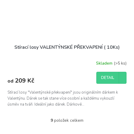
Stírací losy VALENTÝNSKÉ PŘEKVAPENÍ ( 10Ks)
Skladem
(>5 ks)
DETAIL
209 Kč
od
Stírací losy "Valentýnské překvapení" jsou originálním dárkem k
Valentýnu. Dárek se tak stane více osobní a každému vykouzlí
úsměv na tváři. Ideální jako dárek. Dárkové...
9
položek celkem
O
v