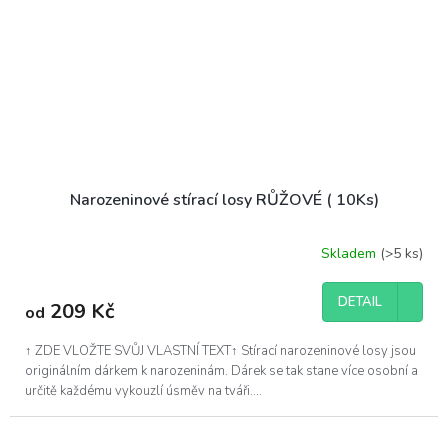
Narozeninové stírací losy RŮŽOVÉ ( 10Ks)
Skladem
(>5 ks)
DETAIL
209 Kč
od
↑ ZDE VLOŽTE SVŮJ VLASTNÍ TEXT↑ Stírací narozeninové losy jsou
originálním dárkem k narozeninám. Dárek se tak stane více osobní a
určitě každému vykouzlí úsměv na tváři....