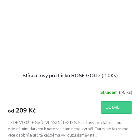
Stírací losy pro lásku ROSE GOLD ( 10Ks)
Skladem
(>5 ks)
DETAIL
209 Kč
od
? ZDE VLOŽTE SVŮJ VLASTNÍ TEXT? Stírací losy pro lásku jsou
originálním dárkem k narozeninám nebo výročí. Dárek se tak stane
více osobní a určitě každému vykouzlí úsměv na...