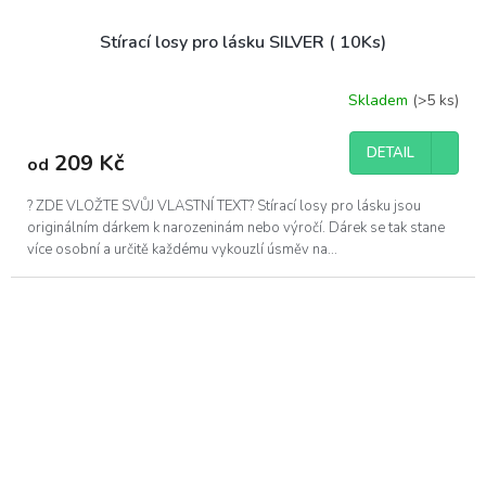
Stírací losy pro lásku SILVER ( 10Ks)
Skladem
(>5 ks)
DETAIL
209 Kč
od
? ZDE VLOŽTE SVŮJ VLASTNÍ TEXT? Stírací losy pro lásku jsou
originálním dárkem k narozeninám nebo výročí. Dárek se tak stane
více osobní a určitě každému vykouzlí úsměv na...