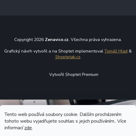
Copyright 2026
Zenavico.cz
. Všechna práva vyhrazena.
Grafický návrh vytvořil a na Shoptet implementoval
Tomáš Hlad
&
Shoptetak.cz
.
Vytvořil Shoptet Premium
Tento web používá soubory cookie. Dalším procházením
tohoto webu vyjadřujete souhlas s jejich používáním.. Více
informací
zde
.