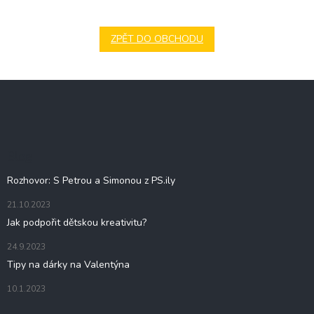
ZPĚT DO OBCHODU
Z
á
p
a
t
Blog
í
Rozhovor: S Petrou a Simonou z PS.ily
21.10.2023
Jak podpořit dětskou kreativitu?
24.9.2023
Tipy na dárky na Valentýna
10.1.2023