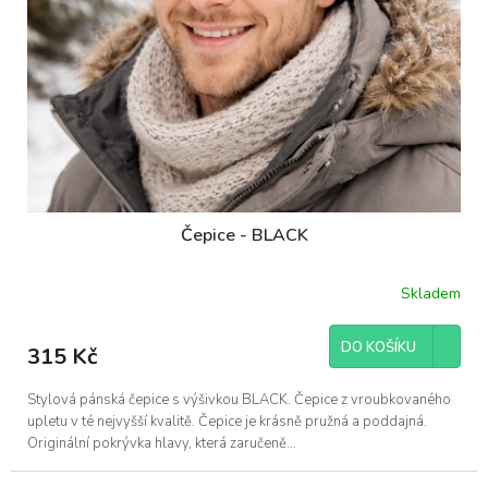
k
t
ů
Čepice - BLACK
Skladem
DO KOŠÍKU
315 Kč
Stylová pánská čepice s výšivkou BLACK. Čepice z vroubkovaného
upletu v té nejvyšší kvalitě. Čepice je krásně pružná a poddajná.
Originální pokrývka hlavy, která zaručeně...