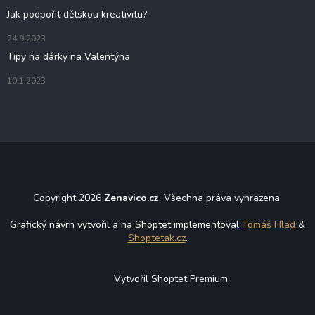
y
Jak podpořit dětskou kreativitu?
v
ý
24.9.2023
p
i
Tipy na dárky na Valentýna
s
u
10.1.2023
Copyright 2026
Zenavico.cz
. Všechna práva vyhrazena.
Grafický návrh vytvořil a na Shoptet implementoval
Tomáš Hlad
&
Shoptetak.cz
.
Vytvořil Shoptet Premium