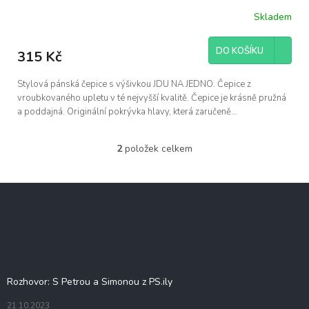
Skladem
DO KOŠÍKU
315 Kč
Stylová pánská čepice s výšivkou JDU NA JEDNO. Čepice z
vroubkovaného upletu v té nejvyšší kvalitě. Čepice je krásně pružná
a poddajná. Originální pokrývka hlavy, která zaručeně...
2
položek celkem
O
v
l
Z
á
á
d
p
a
c
a
í
t
Blog
p
í
r
Rozhovor: S Petrou a Simonou z PS.ily
v
k
21.10.2023