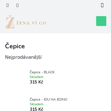
Přejít
na
obsah
Nákupní
košík
Čepice
Nejprodávanější
Čepice - BLACK
Skladem
315 Kč
Čepice - JDU NA JEDNO
Skladem
315 Kč