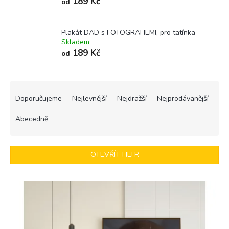
189 Kč
od
Plakát DAD s FOTOGRAFIEMI, pro tatínka
Skladem
189 Kč
od
Ř
a
Doporučujeme
Nejlevnější
Nejdražší
Nejprodávanější
z
e
Abecedně
n
í
p
OTEVŘÍT FILTR
r
o
V
d
ý
u
p
k
i
t
s