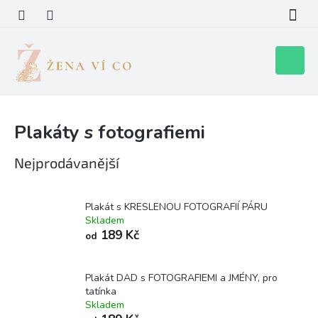
Přejít
na
obsah
Nákupní
košík
Plakáty s fotografiemi
Nejprodávanější
Plakát s KRESLENOU FOTOGRAFIÍ PÁRU
Skladem
189 Kč
od
Plakát DAD s FOTOGRAFIEMI a JMÉNY, pro
tatínka
Skladem