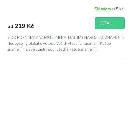
Skladem
(>5 ks)
Průměrné
hodnocení
produktu
DETAIL
219 Kč
od
je
5,0
z
↑ DO POZNÁMKY NAPIŠTE JMÉNA, DATUMY NAROZENÍ, ZNAMENÍ ↑
5
Neobyčejný plakát s volbou Vašich vlastních znamení. Každé
hvězdiček.
znamení má své vlastní souhvězdí a každé znamení...