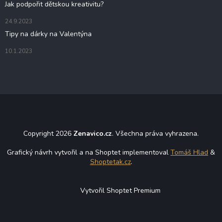
Jak podpořit dětskou kreativitu?
i
s
24.9.2023
u
Tipy na dárky na Valentýna
10.1.2023
Copyright 2026
Zenavico.cz
. Všechna práva vyhrazena.
Grafický návrh vytvořil a na Shoptet implementoval
Tomáš Hlad
&
Shoptetak.cz
.
Vytvořil Shoptet Premium