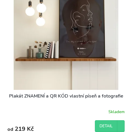
ů
p
r
o
d
u
k
t
ů
Plakát ZNAMENÍ a QR KÓD vlastní píseň a fotografie
Skladem
DETAIL
219 Kč
od