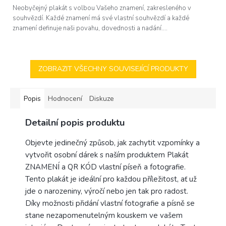
z
Neobyčejný plakát s volbou Vašeho znamení, zakresleného v
5
souhvězdí. Každé znamení má své vlastní souhvězdí a každé
hvězdiček.
znamení definuje naši povahu, dovednosti a nadání....
ZOBRAZIT VŠECHNY SOUVISEJÍCÍ PRODUKTY
Popis
Hodnocení
Diskuze
Detailní popis produktu
Objevte jedinečný způsob, jak zachytit vzpomínky a
vytvořit osobní dárek s naším produktem Plakát
ZNAMENÍ a QR KÓD vlastní píseň a fotografie.
Tento plakát je ideální pro každou příležitost, ať už
jde o narozeniny, výročí nebo jen tak pro radost.
Díky možnosti přidání vlastní fotografie a písně se
stane nezapomenutelným kouskem ve vašem