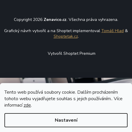
Copyright 2026
Zenavico.cz
. Všechna práva vyhrazena.
Grafický návrh vytvořil a na Shoptet implementoval
Tomáš Hlad
&
Shoptetak.cz
.
Vytvořil Shoptet Premium
Tento web používá soubory cookie. Dalším procházením
tohoto webu vyjadřujete souhlas s jejich používáním.. Více
informací
zde
.
Nastavení