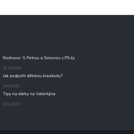
Z
á
p
a
t
Blog
í
Rozhovor: S Petrou a Simonou z PS.ily
21.10.2023
Jak podpořit dětskou kreativitu?
24.9.2023
Tipy na dárky na Valentýna
10.1.2023