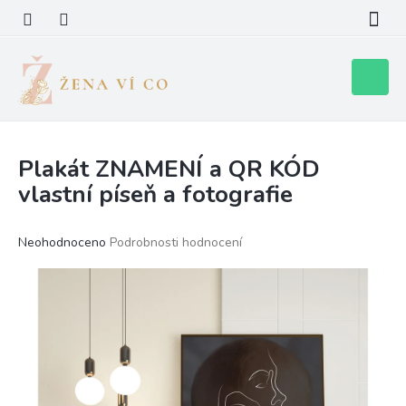
Přejít
na
obsah
Nákupní
košík
Plakát ZNAMENÍ a QR KÓD
vlastní píseň a fotografie
Průměrné
Neohodnoceno
Podrobnosti hodnocení
hodnocení
produktu
je
0,0
z
5
hvězdiček.