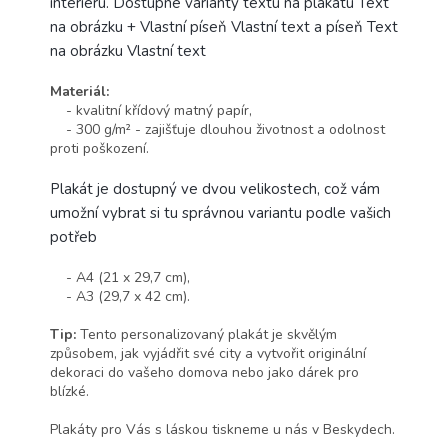
interiéru. Dostupné varianty textu na plakátu Text
na obrázku + Vlastní píseň Vlastní text a píseň Text
na obrázku Vlastní text
Materiál:
- kvalitní křídový matný papír,
- 300 g/m² - zajišťuje dlouhou životnost a odolnost
proti poškození.
Plakát je dostupný ve dvou velikostech, což vám
umožní vybrat si tu správnou variantu podle vašich
potřeb
- A4 (21 x 29,7 cm),
- A3 (29,7 x 42 cm).
Tip:
Tento personalizovaný plakát je skvělým
způsobem, jak vyjádřit své city a vytvořit originální
dekoraci do vašeho domova nebo jako dárek pro
blízké.
Plakáty pro Vás s láskou tiskneme u nás v Beskydech.