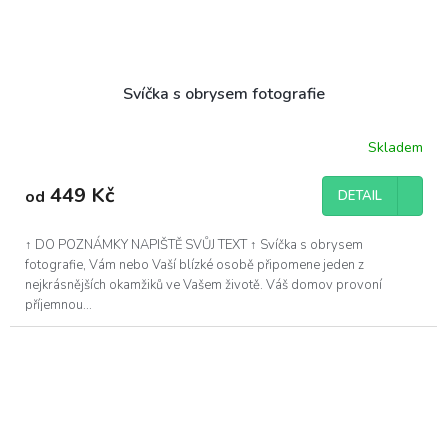
Svíčka s obrysem fotografie
Skladem
Průměrné
hodnocení
produktu
449 Kč
od
DETAIL
je
5,0
z
↑ DO POZNÁMKY NAPIŠTĚ SVŮJ TEXT ↑ Svíčka s obrysem
5
fotografie, Vám nebo Vaší blízké osobě připomene jeden z
hvězdiček.
nejkrásnějších okamžiků ve Vašem životě. Váš domov provoní
příjemnou...