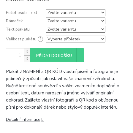
cena:
Počet osob, Text
Rámeček
Text plakátu
Velikost plakátu
?
PŘIDAT DO KOŠÍKU
Plakát ZNAMENÍ a QR KÓD vlastní píseň a fotografie je
jedinečný způsob, jak oslavit vaše znamení zvěrokruhu.
Ručně kreslené souhvězdí s vaším znamením doplněné o
osobní text, datum narození a jméno vytváří originální
dekoraci. Zašlete vlastní fotografii a QR kód s oblíbenou
písní pro dokonalý dárek nebo stylový doplněk interiéru.
Detailní informace