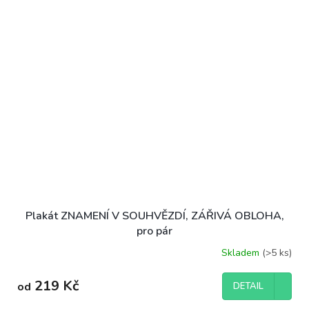
Plakát ZNAMENÍ V SOUHVĚZDÍ, ZÁŘIVÁ OBLOHA,
pro pár
Skladem
(>5 ks)
Průměrné
hodnocení
produktu
219 Kč
od
DETAIL
je
5,0