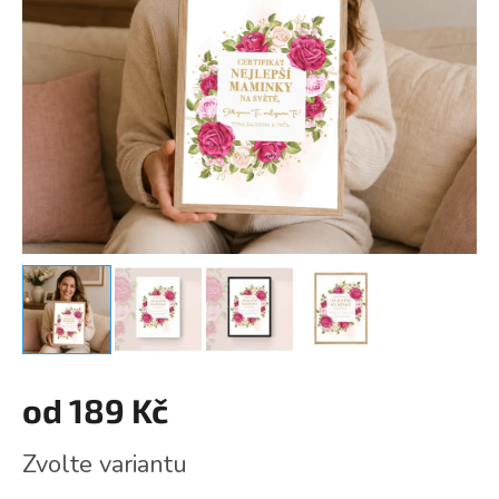
od
189 Kč
Měrná
Zvolte variantu
cena: