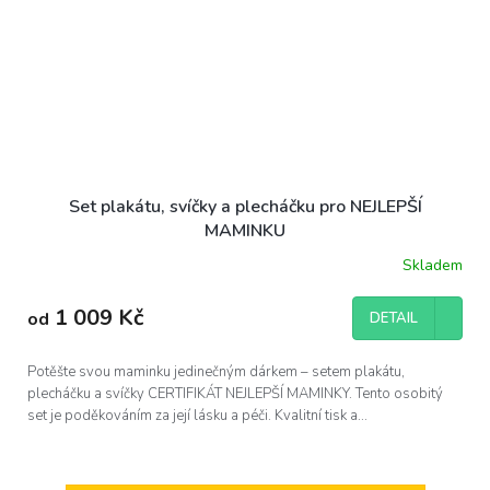
Set plakátu, svíčky a plecháčku pro NEJLEPŠÍ
MAMINKU
Skladem
Průměrné
hodnocení
produktu
1 009 Kč
od
DETAIL
je
5,0
z
Potěšte svou maminku jedinečným dárkem – setem plakátu,
5
plecháčku a svíčky CERTIFIKÁT NEJLEPŠÍ MAMINKY. Tento osobitý
hvězdiček.
set je poděkováním za její lásku a péči. Kvalitní tisk a...