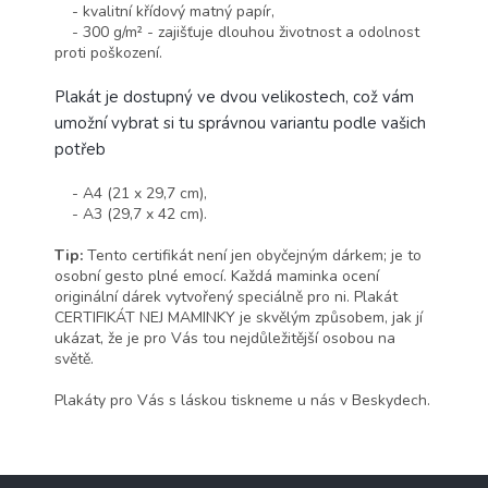
- kvalitní křídový matný papír,
- 300 g/m² - zajišťuje dlouhou životnost a odolnost
proti poškození.
Plakát je dostupný ve dvou velikostech, což vám
umožní vybrat si tu správnou variantu podle vašich
potřeb
- A4 (21 x 29,7 cm),
- A3 (29,7 x 42 cm).
Tip:
Tento certifikát není jen obyčejným dárkem; je to
osobní gesto plné emocí. Každá maminka ocení
originální dárek vytvořený speciálně pro ni. Plakát
CERTIFIKÁT NEJ MAMINKY je skvělým způsobem, jak jí
ukázat, že je pro Vás tou nejdůležitější osobou na
světě.
Plakáty pro Vás s láskou tiskneme u nás v Beskydech.
Z