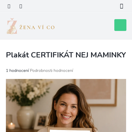
Přejít
na
obsah
Nákupní
košík
Plakát CERTIFIKÁT NEJ MAMINKY
Průměrné
1 hodnocení
Podrobnosti hodnocení
hodnocení
produktu
je
5,0
z
5
hvězdiček.