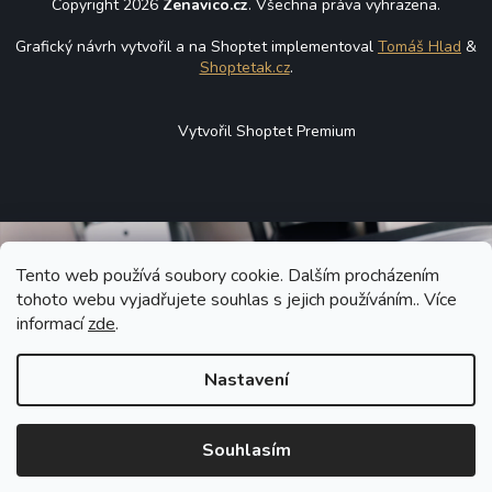
Copyright 2026
Zenavico.cz
. Všechna práva vyhrazena.
Grafický návrh vytvořil a na Shoptet implementoval
Tomáš Hlad
&
Shoptetak.cz
.
Vytvořil Shoptet Premium
Tento web používá soubory cookie. Dalším procházením
tohoto webu vyjadřujete souhlas s jejich používáním.. Více
informací
zde
.
Nastavení
Souhlasím