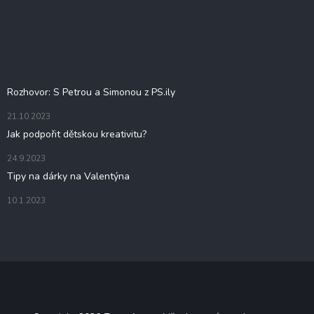
á
p
a
t
Blog
í
Rozhovor: S Petrou a Simonou z PS.ily
21.10.2023
Jak podpořit dětskou kreativitu?
24.9.2023
Tipy na dárky na Valentýna
10.1.2023