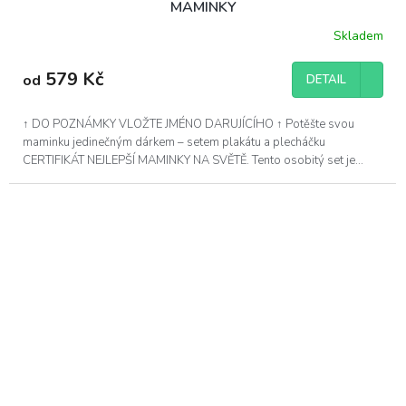
MAMINKY
Skladem
579 Kč
od
DETAIL
↑ DO POZNÁMKY VLOŽTE JMÉNO DARUJÍCÍHO ↑ Potěšte svou
maminku jedinečným dárkem – setem plakátu a plecháčku
CERTIFIKÁT NEJLEPŠÍ MAMINKY NA SVĚTĚ. Tento osobitý set je...