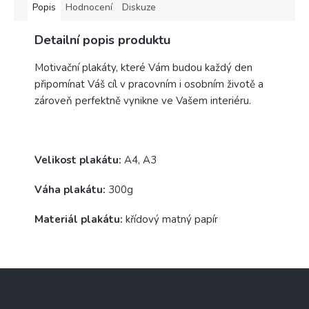
Popis
Hodnocení
Diskuze
Detailní popis produktu
Motivační plakáty, které Vám budou každý den
připomínat Váš cíl v pracovním i osobním životě a
zároveň perfektně vynikne ve Vašem interiéru.
Velikost plakátu:
A4, A3
Váha plakátu:
300g
Materiál plakátu:
křídový matný papír
Z
á
p