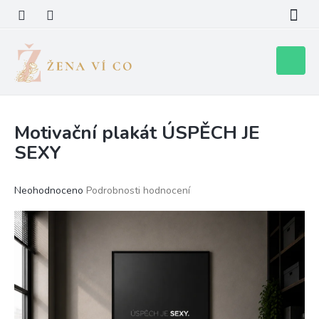
Přejít
na
obsah
Nákupní
košík
Motivační plakát ÚSPĚCH JE
SEXY
Průměrné
Neohodnoceno
Podrobnosti hodnocení
hodnocení
produktu
je
0,0
z
5
hvězdiček.