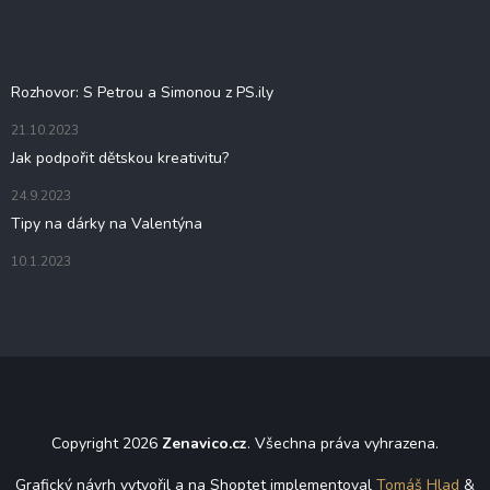
a
t
Blog
í
Rozhovor: S Petrou a Simonou z PS.ily
21.10.2023
Jak podpořit dětskou kreativitu?
24.9.2023
Tipy na dárky na Valentýna
10.1.2023
Copyright 2026
Zenavico.cz
. Všechna práva vyhrazena.
Grafický návrh vytvořil a na Shoptet implementoval
Tomáš Hlad
&