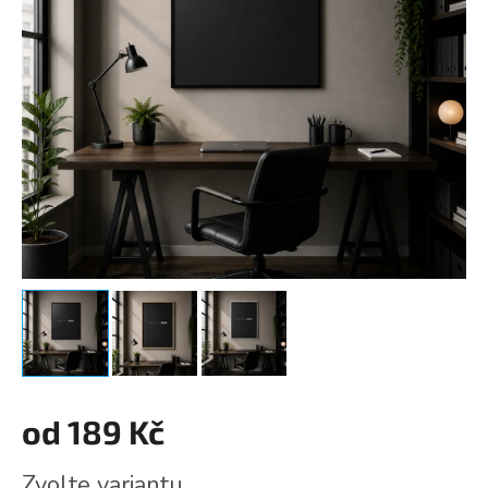
od
189 Kč
Měrná
Zvolte variantu