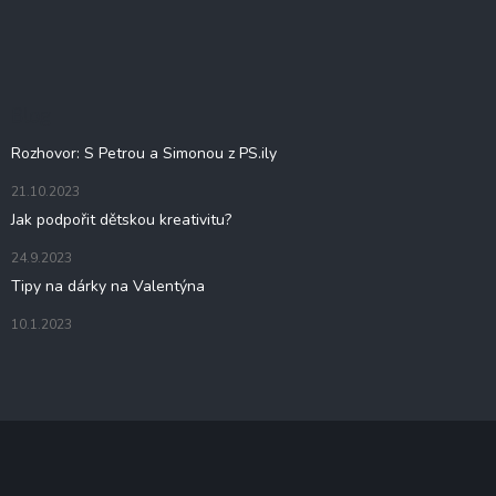
Z
á
p
a
t
Blog
í
Rozhovor: S Petrou a Simonou z PS.ily
21.10.2023
Jak podpořit dětskou kreativitu?
24.9.2023
Tipy na dárky na Valentýna
10.1.2023