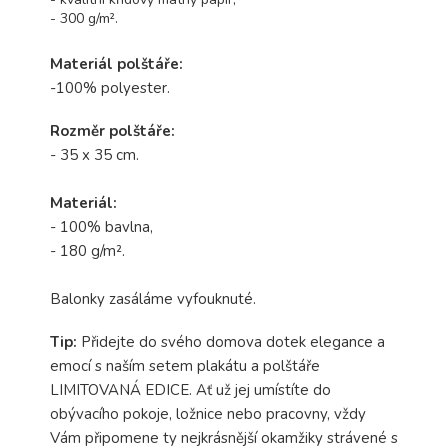
- 300 g/m².
Materiál polštáře:
-100% polyester.
Rozměr polštáře:
- 35 x 35 cm.
Materiál:
- 100% bavlna,
- 180 g/m².
Balonky zasáláme vyfouknuté.
Tip:
Přidejte do svého domova dotek elegance a
emocí s naším setem plakátu a polštáře
LIMITOVANÁ EDICE. Ať už jej umístíte do
obývacího pokoje, ložnice nebo pracovny, vždy
Vám připomene ty nejkrásnější okamžiky strávené s