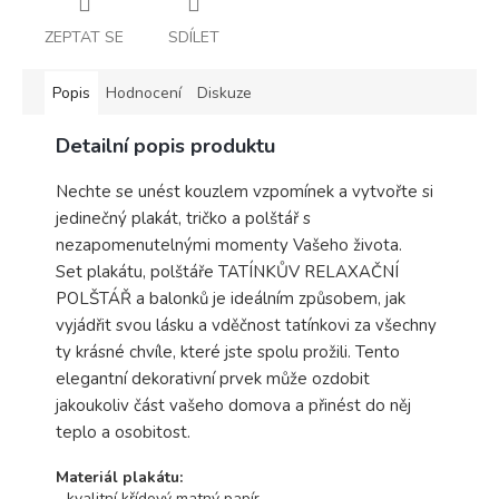
ZEPTAT SE
SDÍLET
Popis
Hodnocení
Diskuze
Detailní popis produktu
Nechte se unést kouzlem vzpomínek a vytvořte si
jedinečný plakát, tričko a polštář s
nezapomenutelnými momenty Vašeho života.
Set plakátu, polštáře TATÍNKŮV RELAXAČNÍ
POLŠTÁŘ a balonků je ideálním způsobem, jak
vyjádřit svou lásku a vděčnost tatínkovi za všechny
ty krásné chvíle, které jste spolu prožili. Tento
elegantní dekorativní prvek může ozdobit
jakoukoliv část vašeho domova a přinést do něj
teplo a osobitost.
Materiál plakátu:
- kvalitní křídový matný papír,