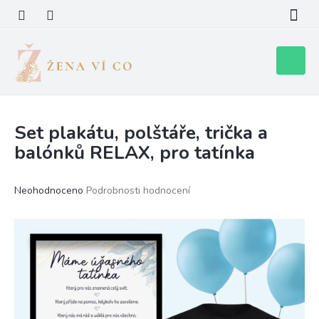
Přejít
na
obsah
Nákupní
košík
Set plakátu, polštáře, trička a
balónků RELAX, pro tatínka
Průměrné
Neohodnoceno
Podrobnosti hodnocení
hodnocení
produktu
je
0,0
z
5
hvězdiček.