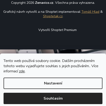
Copyright 2026
Zenavico.cz
. Všechna práva vyhrazena.
Grafický návrh vytvořil a na Shoptet implementoval
Tomáš Hlad
&
Shoptetak.cz
.
Vytvořil Shoptet Premium
Tento web používá soubory cookie. Dalším procházením
tohoto webu vyjadřujete souhlas s jejich používáním.. Více
informací
zde
.
Nastavení
Souhlasím