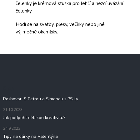
čelenky je krémová stužka pro lehčí a hezčí uvázání
čelenky.
Hodí se na svatby, plesy, večírky nebo jiné
výjimečné okamžiky.
Z
á
p
a
t
Blog
í
Rozhovor: S Petrou a Simonou z PS.ily
21.10.2023
Jak podpořit dětskou kreativitu?
24.9.2023
Tipy na dárky na Valentýna