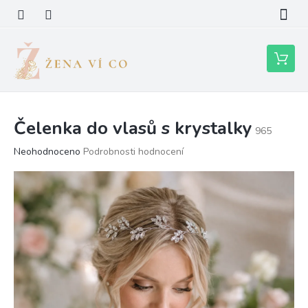
Přejít
na
obsah
Nákupní
košík
Čelenka do vlasů s krystalky
965
Průměrné
Neohodnoceno
Podrobnosti hodnocení
hodnocení
produktu
je
0,0
z
5
hvězdiček.