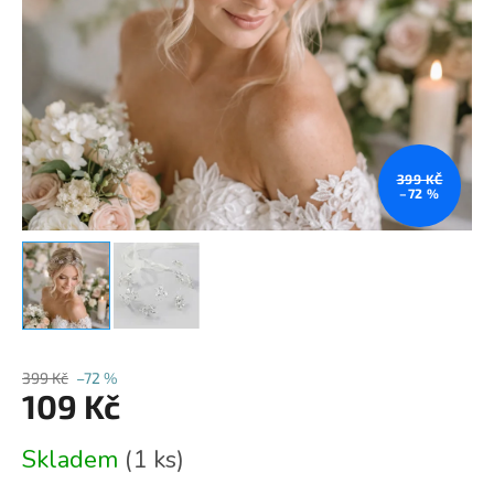
399 KČ
–72 %
399 Kč
–72 %
109 Kč
Měrná
Skladem
(1 ks)
cena: