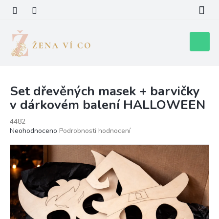
Přejít
na
obsah
Nákupní
košík
Set dřevěných masek + barvičky
v dárkovém balení HALLOWEEN
4482
Průměrné
Neohodnoceno
Podrobnosti hodnocení
hodnocení
produktu
je
0,0
z
5
hvězdiček.