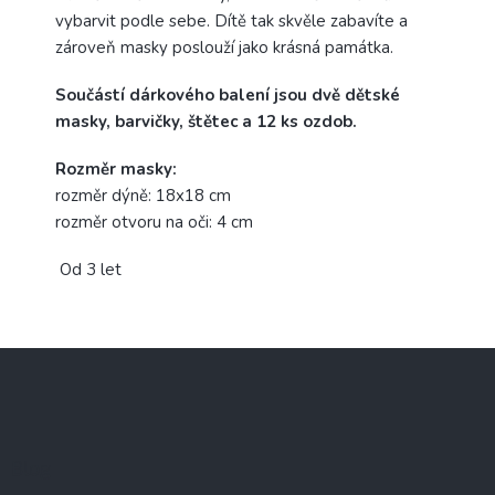
vybarvit podle sebe. Dítě tak skvěle zabavíte a
zároveň masky poslouží jako krásná památka.
Součástí dárkového balení jsou dvě dětské
masky, barvičky, štětec a 12 ks ozdob.
Rozměr masky:
rozměr dýně: 18x18 cm
rozměr otvoru na oči: 4 cm
Od 3 let
Z
á
p
a
t
Blog
í