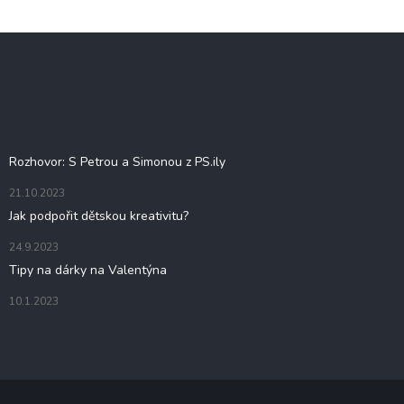
Z
á
p
a
t
Blog
í
Rozhovor: S Petrou a Simonou z PS.ily
21.10.2023
Jak podpořit dětskou kreativitu?
24.9.2023
Tipy na dárky na Valentýna
10.1.2023