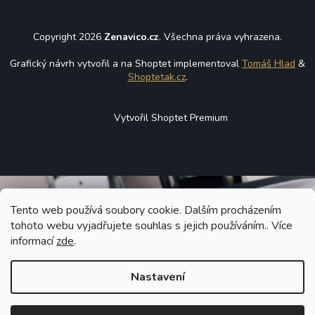
Copyright 2026
Zenavico.cz
. Všechna práva vyhrazena.
Grafický návrh vytvořil a na Shoptet implementoval
Tomáš Hlad
&
Shoptetak.cz
.
Vytvořil Shoptet Premium
Tento web používá soubory cookie. Dalším procházením
tohoto webu vyjadřujete souhlas s jejich používáním.. Více
informací
zde
.
Nastavení