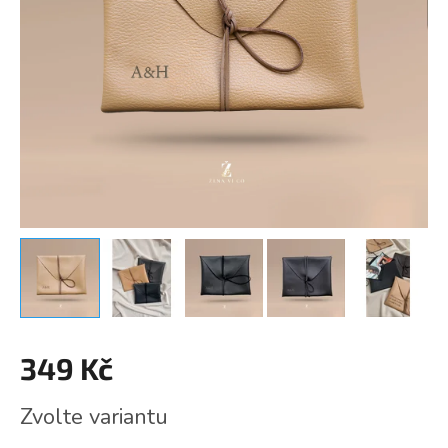
349 Kč
Měrná
Zvolte variantu
cena: