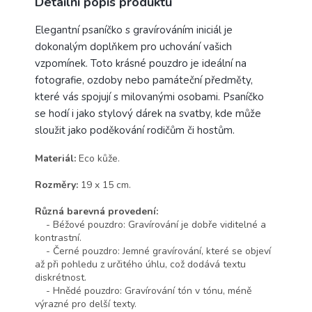
Detailní popis produktu
Elegantní psaníčko s gravírováním iniciál je
dokonalým doplňkem pro uchování vašich
vzpomínek. Toto krásné pouzdro je ideální na
fotografie, ozdoby nebo památeční předměty,
které vás spojují s milovanými osobami. Psaníčko
se hodí i jako stylový dárek na svatby, kde může
sloužit jako poděkování rodičům či hostům.
Materiál:
Eco kůže.
Rozměry:
19 x 15 cm.
Různá barevná provedení:
- Béžové pouzdro: Gravírování je dobře viditelné a
kontrastní.
- Černé pouzdro: Jemné gravírování, které se objeví
až při pohledu z určitého úhlu, což dodává textu
diskrétnost.
- Hnědé pouzdro: Gravírování tón v tónu, méně
výrazné pro delší texty.