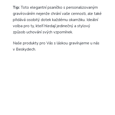
Tip:
Toto elegantní psaníčko s personalizovaným
gravírováním nejenže chrání vaše cennosti, ale také
přidává osobitý dotek každému okamžiku. Ideální
volba pro ty, kteří hledají jedinečný a stylový
způsob uchování svých vzpomínek.
Naše produkty pro Vás s láskou gravírujeme u nás
v Beskydech.
PŘIDAT HODNOCENÍ
Buďte první, kdo napíše příspěvek k této položce.
PŘIDAT KOMENTÁŘ