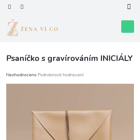
Přejít
na
obsah
Nákupní
košík
Psaníčko s gravírováním INICIÁLY
Průměrné
Neohodnoceno
Podrobnosti hodnocení
hodnocení
produktu
je
0,0
z
5
hvězdiček.