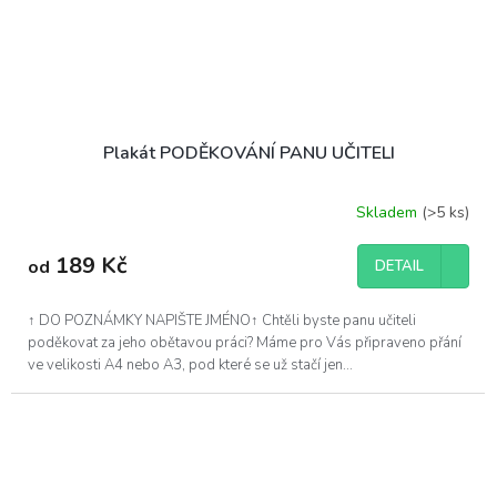
Plakát PODĚKOVÁNÍ PANU UČITELI
Skladem
(>5 ks)
189 Kč
od
DETAIL
↑ DO POZNÁMKY NAPIŠTE JMÉNO↑ Chtěli byste panu učiteli
poděkovat za jeho obětavou práci? Máme pro Vás připraveno přání
ve velikosti A4 nebo A3, pod které se už stačí jen...