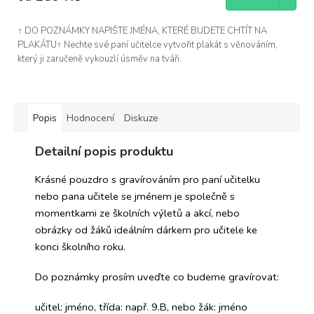
↑ DO POZNÁMKY NAPIŠTE JMÉNA, KTERÉ BUDETE CHTÍT NA
PLAKÁTU↑ Nechte své paní učitelce vytvořit plakát s věnováním,
který ji zaručeně vykouzlí úsměv na tváři.
Popis
Hodnocení
Diskuze
Detailní popis produktu
Krásné pouzdro s gravírováním pro paní učitelku
nebo pana učitele se jménem je společně s
momentkami ze školních výletů a akcí, nebo
obrázky od žáků ideálním dárkem pro učitele ke
konci školního roku.
Do poznámky prosím uveďte co budeme gravírovat:
učitel: jméno, třída: např. 9.B, nebo žák: jméno