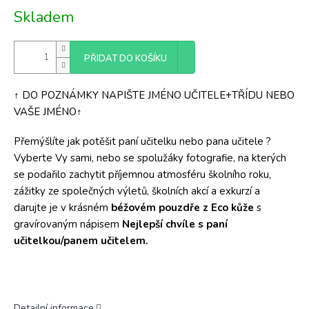
Měrná
Skladem
cena:
PŘIDAT DO KOŠÍKU
↑ DO POZNÁMKY NAPIŠTE JMÉNO UČITELE+TŘÍDU NEBO
VAŠE JMÉNO↑
Přemýšlíte jak potěšit paní učitelku nebo pana učitele ?
Vyberte Vy sami, nebo se spolužáky fotografie, na kterých
se podařilo zachytit příjemnou atmosféru školního roku,
zážitky ze společných výletů, školních akcí a exkurzí a
darujte je v krásném
b
éžovém pouzdře z Eco kůže
s
gravírovaným nápisem
Nejlepší chvíle s paní
učitelkou/panem učitelem.
Detailní informace