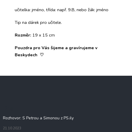
učitelka: jméno, třída: např. 9.B, nebo žák: jméno
Tip na dárek pro učitele.
Rozměr:
19 x 15 cm
Pouzdra pro Vás šijeme a gravírujeme v
Beskydech
♡
Z
á
p
a
t
Blog
í
Rozhovor: S Petrou a Simonou z PS.ily
21.10.2023