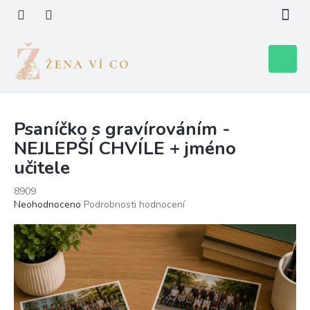
Přejít
na
obsah
Nákupní
košík
Psaníčko s gravírováním -
NEJLEPŠÍ CHVÍLE + jméno
učitele
8909
Průměrné
Neohodnoceno
Podrobnosti hodnocení
hodnocení
produktu
je
0,0
z
5
hvězdiček.