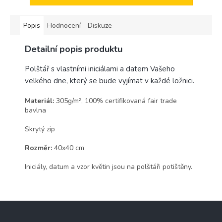
Popis
Hodnocení
Diskuze
Detailní popis produktu
Polštář s vlastními iniciálami a datem Vašeho
velkého dne, který se bude vyjímat v každé ložnici.
Materiál:
305g/m², 100% certifikovaná fair trade
bavlna
Skrytý zip
Rozměr:
40x40 cm
Iniciály, datum a vzor květin jsou na polštáři potištěny.
Z
á