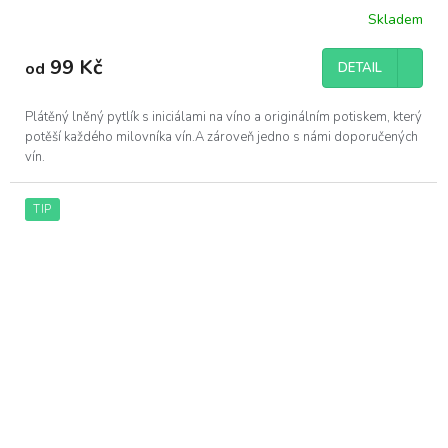
Skladem
99 Kč
od
DETAIL
Plátěný lněný pytlík s iniciálami na víno a originálním potiskem, který
potěší každého milovníka vín.A zároveň jedno s námi doporučených
vín.
TIP