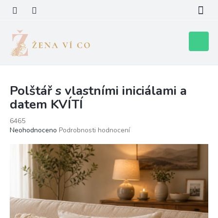
Přejít
na
obsah
Nákupní
košík
Polštář s vlastními iniciálami a
datem KVÍTÍ
6465
Průměrné
Neohodnoceno
Podrobnosti hodnocení
hodnocení
produktu
je
0,0
z
5
hvězdiček.