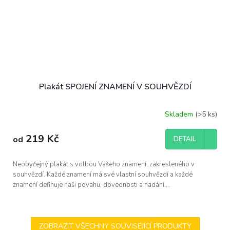
Plakát SPOJENÍ ZNAMENÍ V SOUHVĚZDÍ
Skladem
(>5 ks)
Průměrné
hodnocení
produktu
219 Kč
od
DETAIL
je
5,0
z
Neobyčejný plakát s volbou Vašeho znamení, zakresleného v
5
souhvězdí. Každé znamení má své vlastní souhvězdí a každé
hvězdiček.
znamení definuje naši povahu, dovednosti a nadání....
ZOBRAZIT VŠECHNY SOUVISEJÍCÍ PRODUKTY