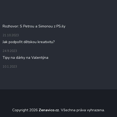
p
a
t
Blog
í
Rozhovor: S Petrou a Simonou z PS.ily
21.10.2023
Jak podpořit dětskou kreativitu?
24.9.2023
Tipy na dárky na Valentýna
10.1.2023
Copyright 2026
Zenavico.cz
. Všechna práva vyhrazena.