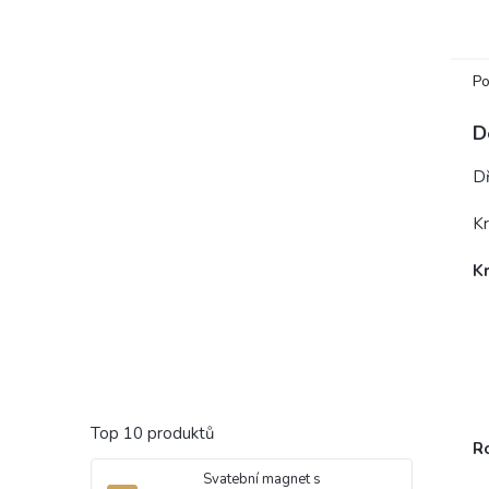
výro
smys
Svate
harm
Po
D
Dř
Kr
K
Top 10 produktů
R
Svatební magnet s