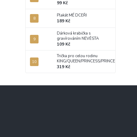
99 Kč
Plakát MÉ DCEŘI
189 Kč
Dárková krabička s
gravírováním NEVĚSTA
109 Kč
Trička pro celou rodinu
KING/QUEEN/PRINCESS/PRINCE
319 Kč
Z
á
p
a
t
í