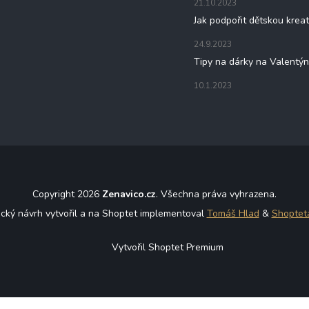
21.10.2023
Jak podpořit dětskou kreat
24.9.2023
Tipy na dárky na Valentý
10.1.2023
Copyright 2026
Zenavico.cz
. Všechna práva vyhrazena.
ický návrh vytvořil a na Shoptet implementoval
Tomáš Hlad
&
Shoptet
Vytvořil Shoptet Premium