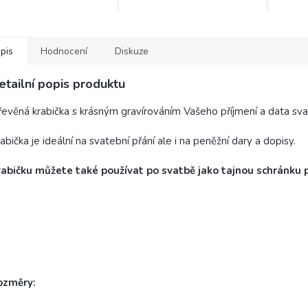
bky mají vždy nějaký
vystlat mechem pro elegantní
můžete 
l, funkčnost nebo úlohu.
předání u oltáře. Kvalitní
a zárov
bní tabule s
zpracování a osobní...
Vašich..
onogramem...
pis
Hodnocení
Diskuze
etailní popis produktu
evěná krabička s krásným gravírováním Vašeho příjmení a data sv
abička je ideální na svatební přání ale i na peněžní dary a dopisy.
rabičku můžete také používat po svatbě jako tajnou schránku 
ozměry: