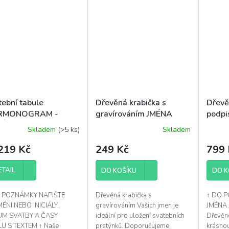
tební tabule
Dřevěná krabička s
Dřevěn
RMONOGRAM -
gravírováním JMÉNA
podpi
TÍ
Skladem
(>5 ks)
Skladem
Průměrné
hodnocení
219 Kč
249 Kč
799 
produktu
je
5,0
ETAIL
DO KOŠÍKU
DO K
z
5
 POZNÁMKY NAPIŠTE
Dřevěná krabička s
↑ DO 
hvězdiček.
MÉNI NEBO INICIÁLY,
gravírováním Vašich jmen je
JMÉNA 
UM SVATBY A ČASY
ideální pro uložení svatebních
Dřevěné
U S TEXTEM ↑ Naše
prstýnků. Doporučujeme
krásnou