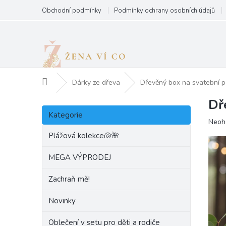
Přejít
Obchodní podmínky
Podmínky ochrany osobních údajů
na
obsah
Domů
Dárky ze dřeva
Dřevěný box na svatební p
Dř
P
Přeskočit
o
Kategorie
kategorie
Prům
Neoh
s
hodn
t
Plážová kolekce🐚🌺
produ
r
je
a
MEGA VÝPRODEJ
0,0
n
z
Zachraň mě!
5
n
hvězd
í
Novinky
p
a
Oblečení v setu pro děti a rodiče
n