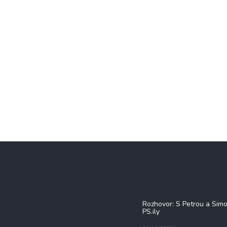
Blog
Rozhovor: S Petrou a Sim
PS.ily