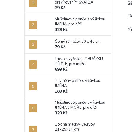
gravírováním SVATBA
Ší
29 Kč
D
Mušelínové pončo s výšivkou
JMÉNA, pro dítě
V
329 Kč
Černý rámeček 30 x 40 cm
79 Kč
Tričko s výšivkou OBRÁZKU
DÍTĚTE, pro muže
699 Kč
Bavlněný pytlík s výšivkou
JMÉNA
189 Kč
Mušelínové pončo s výšivkou
JMÉNA a MOŘE, pro dítě
329 Kč
Box na hračky- velryby
21x25x14 cm