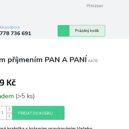
Přihlášení
cká podpora:
Nákupní
Prázdný košík
778 736 691
košík
ním příjmením PAN A PANÍ
6478
9 Kč
á
ladem
(>5 ks)
PŘIDAT DO KOŠÍKU
ěná krabička s krásným gravírováním Vašeho