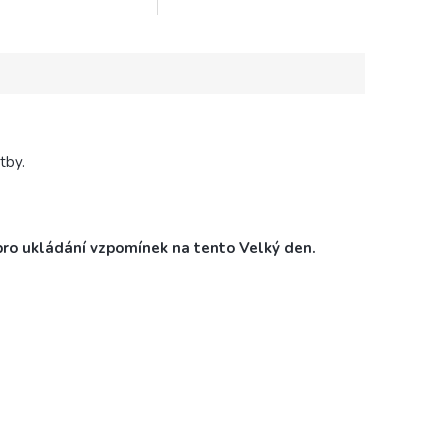
vyzdobit svůj velký den
tvaru srdce.Poděkování se
eň si písmeno s podpisy
skládá z dvou dřevěných
.
srdíček a knihařského...
atby.
pro ukládání vzpomínek na tento Velký den.