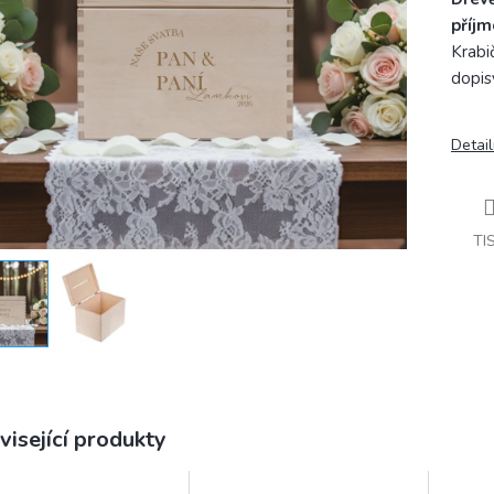
příjm
Krabič
dopis
Detail
TI
visející produkty