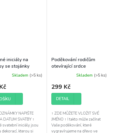
é iniciály na
Poděkování rodičům
sy se stojánky
otevírající srdce
MORAVSKÉ SRDCE
Skladem
(>5 ks)
Skladem
(>5 ks)
Kč
299 Kč
DETAIL
OŠÍKU
POZNÁMKY NAPIŠTE
↑ ZDE MŮŽETE VLOŽIT SVÉ
A DATUM SVATBY ↑
JMÉNO ↑ I takto může začínat
 svatební iniciály jsou
Vaše poděkování, které
 dekorací, kterou si
vygravírujeme na dřevo ve