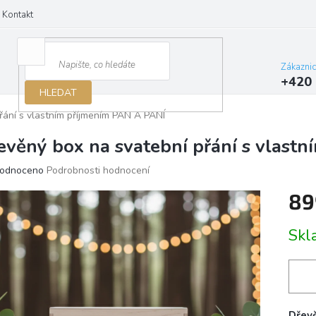
Kontakt
Zákazni
+420 
HLEDAT
řání s vlastním příjmením PAN A PANÍ
evěný box na svatební přání s vlast
ěrné
odnoceno
Podrobnosti hodnocení
ocení
89
ktu
Měrn
Sk
cena:
iček.
Dřev