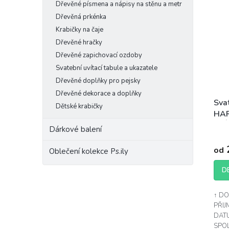
Dřevěné písmena a nápisy na stěnu a metr
Dřevěná prkénka
Krabičky na čaje
Dřevěné hračky
Dřevěné zapichovací ozdoby
Svatební uvítací tabule a ukazatele
Dřevěné doplňky pro pejsky
Dřevěné dekorace a doplňky
Sva
Dětské krabičky
HA
KVÍ
Dárkové balení
od
Oblečení kolekce Ps.ily
D
↑ DO
PŘIJ
DAT
SPOL