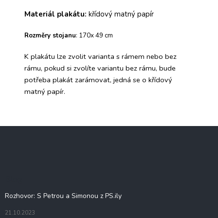
Materiál plakátu:
křídový matný papír
Rozměry
stojanu
: 170x 49 cm
K plakátu lze zvolit varianta s rámem nebo bez
rámu, pokud si zvolíte variantu bez rámu, bude
potřeba plakát zarámovat, jedná se o křídový
matný papír.
Z
á
p
a
t
Blog
í
Rozhovor: S Petrou a Simonou z PS.ily
21.10.2023