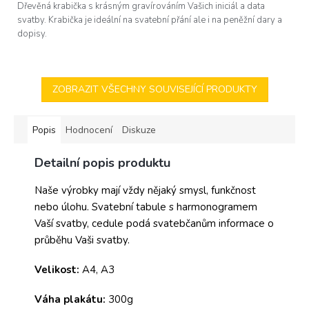
Dřevěná krabička s krásným gravírováním Vašich iniciál a data
svatby. Krabička je ideální na svatební přání ale i na peněžní dary a
dopisy.
ZOBRAZIT VŠECHNY SOUVISEJÍCÍ PRODUKTY
Popis
Hodnocení
Diskuze
Detailní popis produktu
Naše výrobky mají vždy nějaký smysl, funkčnost
nebo úlohu. Svatební tabule s harmonogramem
Vaší svatby, cedule podá svatebčanům informace o
průběhu Vaši svatby.
Velikost:
A4, A3
Váha plakátu:
300g