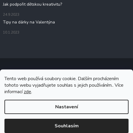
Jak podpořit dětskou kreativitu?
24.9.2023
Tipy na dárky na Valentýna
10.1.2023
Tento web používá soubory cookie. Dalším procházením
Copyright 2026
Zenavico.cz
. Všechna práva vyhrazena.
tohoto webu vyjadřujete souhlas s jejich používáním.. Více
informací
zde
.
Grafický návrh vytvořil a na Shoptet implementoval
Tomáš Hlad
&
Shoptetak.cz
.
Nastavení
Vytvořil Shoptet Premium
Souhlasím