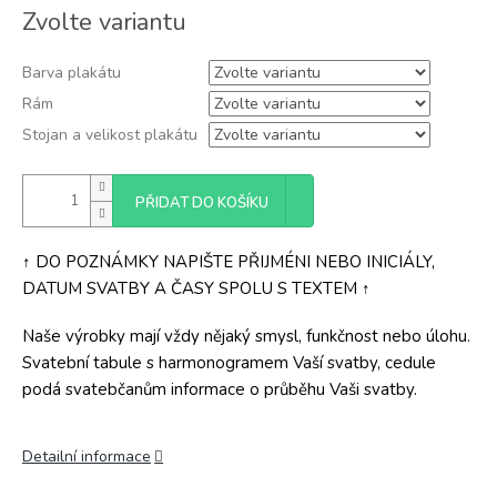
Měrná
Zvolte variantu
cena:
Barva plakátu
Rám
Stojan a velikost plakátu
PŘIDAT DO KOŠÍKU
↑ DO POZNÁMKY NAPIŠTE PŘIJMÉNI NEBO INICIÁLY,
DATUM SVATBY A ČASY SPOLU S TEXTEM ↑
Naše výrobky mají vždy nějaký smysl, funkčnost nebo úlohu.
Svatební tabule s harmonogramem Vaší svatby, cedule
podá svatebčanům informace o průběhu Vaši svatby.
Detailní informace