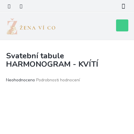
Přejít
na
obsah
Nákupní
košík
Svatební tabule
HARMONOGRAM - KVÍTÍ
Průměrné
Neohodnoceno
Podrobnosti hodnocení
hodnocení
produktu
je
0,0
z
5
hvězdiček.