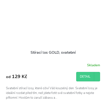
Stírací los GOLD, svatební
Skladem
129 Kč
od
DETAIL
Svatební stírací losy, které oživí Váš kouzelný den. Svatební losy je
ideální rozdat před tím, než jdete fotit své svatební fotky a nejste
přítomní. Hostům to zaručí zábavu a...