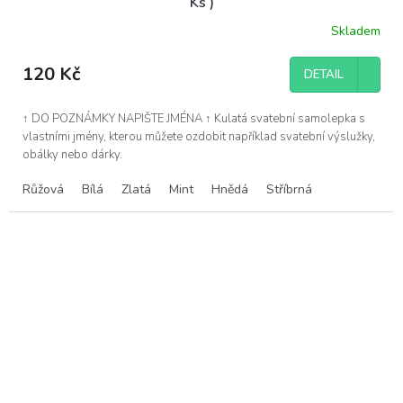
Ks )
Skladem
120 Kč
DETAIL
↑ DO POZNÁMKY NAPIŠTE JMÉNA ↑ Kulatá svatební samolepka s
vlastními jmény, kterou můžete ozdobit například svatební výslužky,
obálky nebo dárky.
Růžová
Bílá
Zlatá
Mint
Hnědá
Stříbrná