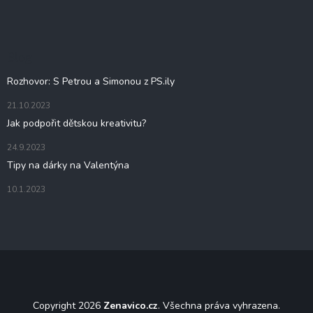
á
p
a
t
Blog
í
Rozhovor: S Petrou a Simonou z PS.ily
21.10.2023
Jak podpořit dětskou kreativitu?
24.9.2023
Tipy na dárky na Valentýna
10.1.2023
Copyright 2026
Zenavico.cz
. Všechna práva vyhrazena.