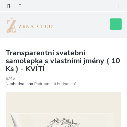
Přejít
na
obsah
Nákupní
košík
Transparentní svatební
samolepka s vlastními jmény ( 10
Ks ) - KVÍTÍ
6746
Průměrné
Neohodnoceno
Podrobnosti hodnocení
hodnocení
produktu
je
0,0
z
5
hvězdiček.