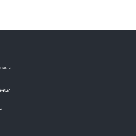
onou z
ivitu?
na