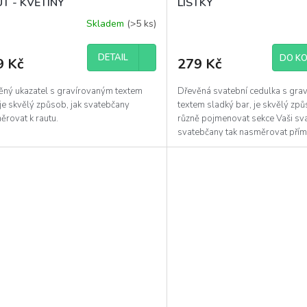
T - KVĚTINY
LÍSTKY
Skladem
(>5 ks)
DETAIL
DO KO
9 Kč
279 Kč
ěný ukazatel s gravírovaným textem
Dřevěná svatební cedulka s gra
 je skvělý způsob, jak svatebčany
textem sladký bar, je skvělý způs
ěrovat k rautu.
různě pojmenovat sekce Vaši sv
svatebčany tak nasměrovat přím
sladkému baru.