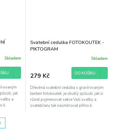
BNÍ
Svatební cedulka FOTOKOUTEK -
PIKTOGRAM
Skladem
Skladem
ŠÍKU
DO KOŠÍKU
279 Kč
vírovaným
Dřevěná svatební cedulka s gravírovaným
způsob, jak
textem fotokoutek, je skvělý způsob, jak si
svatby a
různě pojmenovat sekce Vaši svatby a
o k
svatebčany tak nasměrovat přímo k
fotokoutku.
H