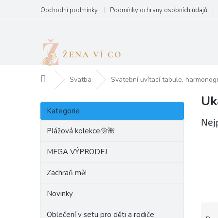
Přejít
Obchodní podmínky
Podmínky ochrany osobních údajů
na
obsah
Domů
Svatba
Svatební uvítací tabule, harmonog
Uk
P
Přeskočit
o
Kategorie
kategorie
s
Nej
t
Plážová kolekce🐚🌺
r
a
MEGA VÝPRODEJ
n
Zachraň mě!
n
í
Novinky
p
a
Ř
Oblečení v setu pro děti a rodiče
n