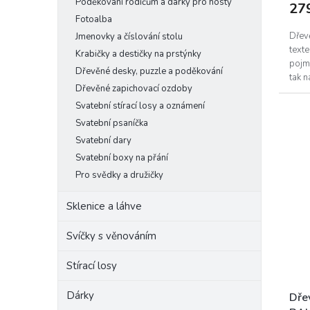
Poděkování rodičům a dárky pro hosty
27
Fotoalba
Dřev
Jmenovky a číslování stolu
texte
Krabičky a destičky na prstýnky
pojm
Dřevěné desky, puzzle a poděkování
tak 
Dřevěné zapichovací ozdoby
Svatební stírací losy a oznámení
Svatební psaníčka
Svatební dary
Svatební boxy na přání
Pro svědky a družičky
Sklenice a láhve
Svíčky s věnováním
Stírací losy
Dárky
Dře