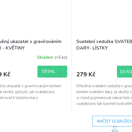
věný ukazatel s gravírováním
Svatební cedulka SVATE
 - KVĚTINY
DARY- LÍSTKY
Skladem
(>5 ks)
DETAIL
DO KO
9 Kč
279 Kč
ěný ukazatel s gravírovaným textem
Dřevěná svatební cedulka s gra
je skvělý způsob, jak svatebčany
textem svatební dary, je skvělý 
ěrovat k Vašemu baru.
si různě pojmenovat sekce Vaši 
svatebčany tak nasměrovat přím
prostoru pro...
NAČÍST 12 DALŠÍC
S
1
3