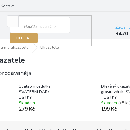
Kontakt
Zákazni
+420 
HLEDAT
ram a ukazatele
Ukazatele
azatele
prodávanější
Svatební cedulka
Dřevěný ukazat
SVATEBNÍ DARY-
gravírováním 
LÍSTKY
- LÍSTKY
Skladem
Skladem
(>5 ks
279 Kč
199 Kč