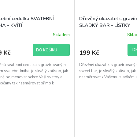
tební cedulka SVATEBNÍ
Dřevěný ukazatel s graví
HA - KVÍTÍ
SLADKÝ BAR - LÍSTKY
Skladem
Skl
DE
DO KOŠÍKU
9 Kč
199 Kč
ěná svatební cedulka s gravírovaným
Dřevěný ukazatel s gravírovaný
m svatební kniha, je skvělý způsob, jak
sweet bar, je skvělý způsob, ja
zně pojmenovat sekce Vaši svatby a
nasměrovat k Vašemu sladkému
ebčany tak nasměrovat přímo k
bní knize....