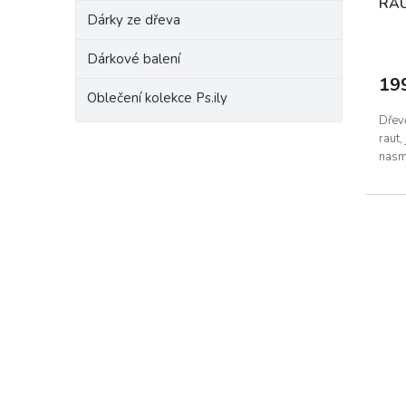
RAU
Dárky ze dřeva
Dárkové balení
19
Oblečení kolekce Ps.ily
Dřev
raut,
nasm