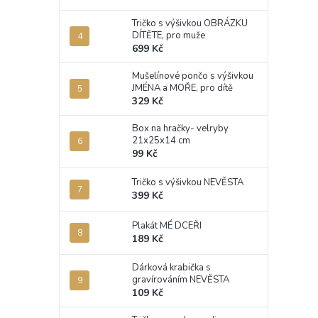
Tričko s výšivkou OBRÁZKU
DÍTĚTE, pro muže
699 Kč
Mušelínové pončo s výšivkou
JMÉNA a MOŘE, pro dítě
329 Kč
Box na hračky- velryby
21x25x14 cm
99 Kč
Tričko s výšivkou NEVĚSTA
399 Kč
Plakát MÉ DCEŘI
189 Kč
Dárková krabička s
gravírováním NEVĚSTA
109 Kč