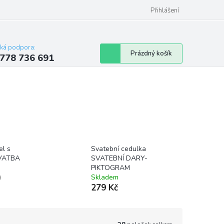
Přihlášení
cká podpora:
Nákupní
Prázdný košík
778 736 691
košík
el s
Svatební cedulka
SVATBA
SVATEBNÍ DARY-
PIKTOGRAM
)
Skladem
279 Kč