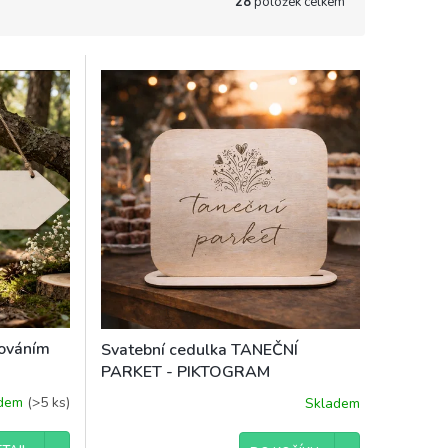
28
položek celkem
rováním
Svatební cedulka TANEČNÍ
PARKET - PIKTOGRAM
adem
(>5 ks)
Skladem