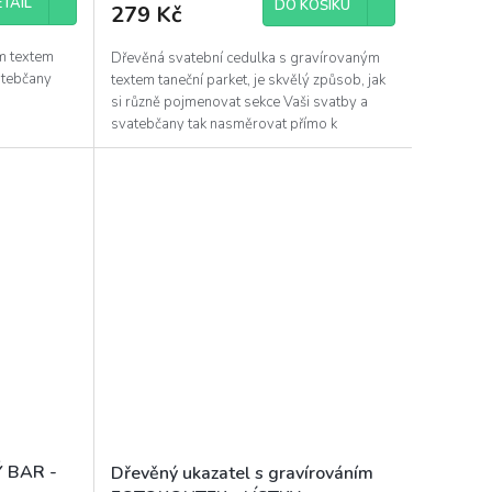
TAIL
DO KOŠÍKU
279 Kč
m textem
Dřevěná svatební cedulka s gravírovaným
vatebčany
textem taneční parket, je skvělý způsob, jak
si různě pojmenovat sekce Vaši svatby a
svatebčany tak nasměrovat přímo k
tanečnímu parketu.
Ý BAR -
Dřevěný ukazatel s gravírováním