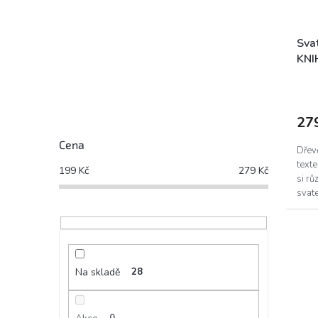
Sva
KNI
27
Cena
Dřev
texte
199
Kč
279
Kč
si rů
svat
svate
Na skladě
28