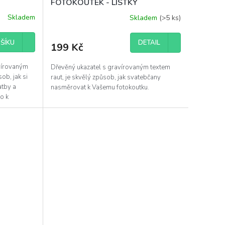
FOTOKOUTEK - LÍSTKY
Skladem
Skladem
(>5 ks)
ŠÍKU
DETAIL
199 Kč
vírovaným
Dřevěný ukazatel s gravírovaným textem
ob, jak si
raut, je skvělý způsob, jak svatebčany
atby a
nasměrovat k Vašemu fotokoutku.
o k