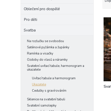
a
Dop
e
z
Oblečení pro dospělé
l
e
V
n
Pro děti
ý
í
p
p
Svatba
i
r
s
o
Na rozlučku se svobodou
p
d
Saténové pyžámka a župánky
r
u
Ramínka a visačky
o
k
d
t
Ozdoby do vlasů a náramky
u
ů
Svatební uvítací tabule, harmonogram a
ukazatele
k
t
Uvítací tabule a harmonogram
ů
Ukazatele
Sva
Cedulky s gravírováním
Sklenice na svatební tabuli
Svatební samolepky