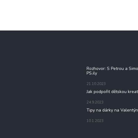
Blog
Rozhovor: S Petrou a Sim
PS.ily
21.10.2023
Jak podpořit dětskou kreat
24.9.2023
Tipy na dárky na Valentý
10.1.2023