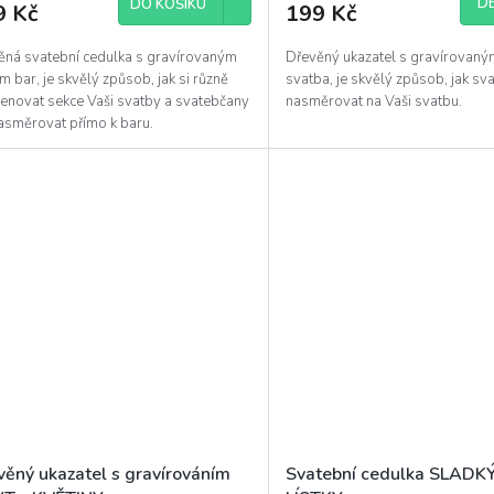
DE
DO KOŠÍKU
9 Kč
199 Kč
ěná svatební cedulka s gravírovaným
Dřevěný ukazatel s gravírovaný
m bar, je skvělý způsob, jak si různě
svatba, je skvělý způsob, jak s
enovat sekce Vaši svatby a svatebčany
nasměrovat na Vaši svatbu.
nasměrovat přímo k baru.
věný ukazatel s gravírováním
Svatební cedulka SLADK