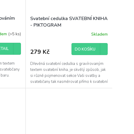
rováním
Svatební cedulka SVATEBNÍ KNIHA
- PIKTOGRAM
adem
(>5 ks)
Skladem
TAIL
DO KOŠÍKU
279 Kč
m textem
Dřevěná svatební cedulka s gravírovaným
k svatebčany
textem svatební kniha, je skvělý způsob, jak
 baru.
si různě pojmenovat sekce Vaši svatby a
svatebčany tak nasměrovat přímo k svatební
knize....