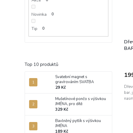
Akce
0
Novinka
0
Tip
0
Dře
BAR
Top 10 produktů
19
Svatební magnet s
gravírováním SVATBA
Dřev
29 Kč
bar, 
nasm
Mušelínové pončo s výšivkou
JMÉNA, pro dítě
329 Kč
Bavlněný pytlík s výšivkou
JMÉNA
189 Kč