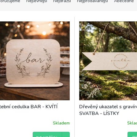
oručujeme
Nejlevnější
Nejdražší
Nejprodávanější
Abecedně
tební cedulka BAR - KVÍTÍ
Dřevěný ukazatel s graví
SVATBA - LÍSTKY
Skladem
Skl