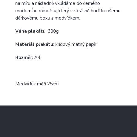
na míru a následně vkládáme do černého
moderního rámečku, který se krásně hodí k našemu
dárkovému boxu s medvídkem.
Váha plakátu
: 300g
Materiál plakátu
: křídový matný papír
Rozměr
: A4
Medvídek měří 25cm
Z
á
p
a
t