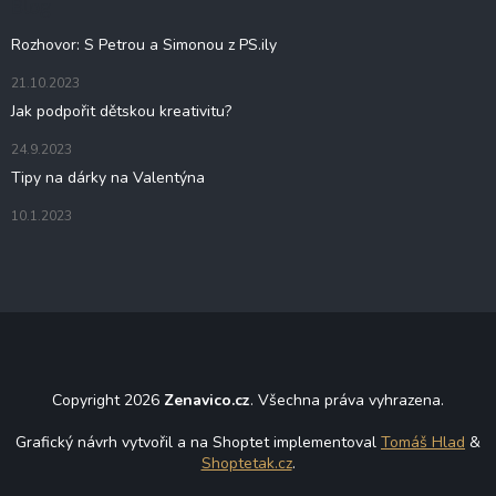
Blog
í
Rozhovor: S Petrou a Simonou z PS.ily
21.10.2023
Jak podpořit dětskou kreativitu?
24.9.2023
Tipy na dárky na Valentýna
10.1.2023
Copyright 2026
Zenavico.cz
. Všechna práva vyhrazena.
Grafický návrh vytvořil a na Shoptet implementoval
Tomáš Hlad
&
Shoptetak.cz
.