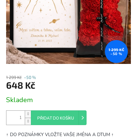
1 299 KČ
–50 %
1 299 Kč
–50 %
648 Kč
Měrná
Skladem
cena:
PŘIDAT DO KOŠÍKU
↑ DO POZNÁMKY VLOŽTE VAŠE JMÉNA A DTUM ↑