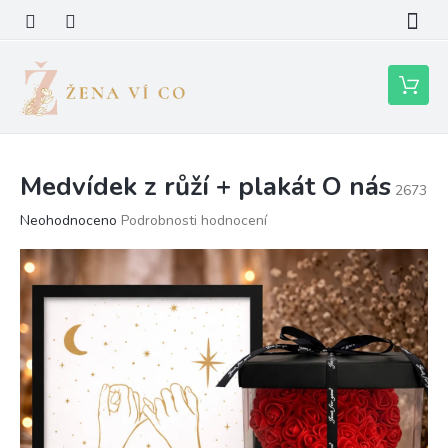
Přejít
na
obsah
Nákupní
košík
Medvídek z růží + plakát O nás
2673
Průměrné
Neohodnoceno
Podrobnosti hodnocení
hodnocení
produktu
je
0,0
z
5
hvězdiček.