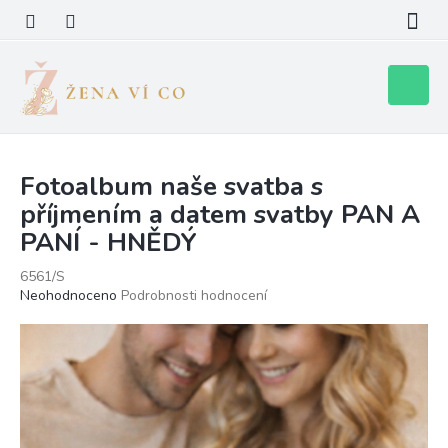
Přejít
na
obsah
Nákupní
košík
Fotoalbum naše svatba s
příjmením a datem svatby PAN A
PANÍ - HNĚDÝ
6561/S
Průměrné
Neohodnoceno
Podrobnosti hodnocení
hodnocení
produktu
je
0,0
z
5
hvězdiček.