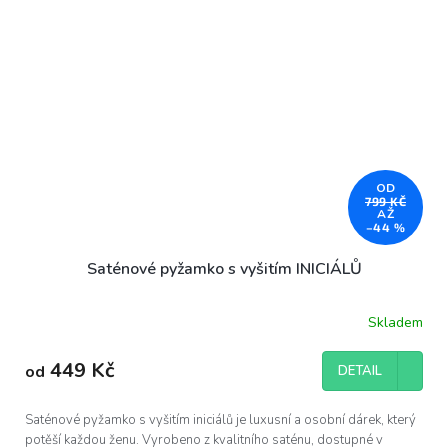
OD
799 KČ
AŽ
–44 %
Saténové pyžamko s vyšitím INICIÁLŮ
Skladem
449 Kč
od
DETAIL
Saténové pyžamko s vyšitím iniciálů je luxusní a osobní dárek, který
potěší každou ženu. Vyrobeno z kvalitního saténu, dostupné v