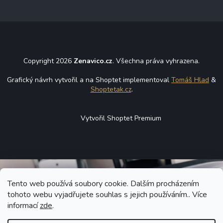
Copyright 2026
Zenavico.cz
. Všechna práva vyhrazena.
Grafický návrh vytvořil a na Shoptet implementoval
Tomáš Hlad
&
Shoptetak.cz
.
Vytvořil Shoptet Premium
Tento web používá soubory cookie. Dalším procházením
tohoto webu vyjadřujete souhlas s jejich používáním.. Více
informací
zde
.