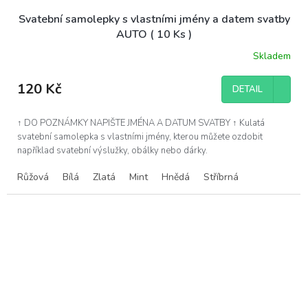
Svatební samolepky s vlastními jmény a datem svatby
AUTO ( 10 Ks )
Skladem
120 Kč
DETAIL
↑ DO POZNÁMKY NAPIŠTE JMÉNA A DATUM SVATBY ↑ Kulatá
svatební samolepka s vlastními jmény, kterou můžete ozdobit
například svatební výslužky, obálky nebo dárky.
Růžová
Bílá
Zlatá
Mint
Hnědá
Stříbrná