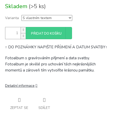
Měrná
Skladem
(>5 ks)
cena:
Varianta
PŘIDAT DO KOŠÍKU
↑ DO POZNÁMKY NAPIŠTE PŘÍJMENÍ A DATUM SVATBY↑
Fotoalbum s gravírováním příjmení a data svatby.
Fotoalbum je skvělé pro uchování těch nejkrásnějších
momentů a zároveň tím vytvoříte krásnou památku.
Detailní informace
ZEPTAT SE
SDÍLET