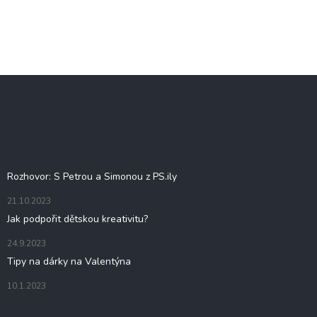
Z
á
p
a
t
Blog
í
Rozhovor: S Petrou a Simonou z PS.ily
21.10.2023
Jak podpořit dětskou kreativitu?
24.9.2023
Tipy na dárky na Valentýna
10.1.2023