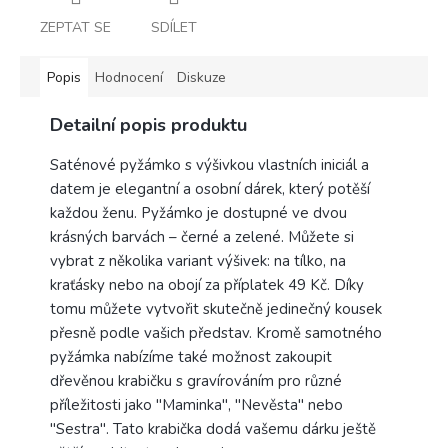
ZEPTAT SE
SDÍLET
Popis
Hodnocení
Diskuze
Detailní popis produktu
Saténové pyžámko s výšivkou vlastních iniciál a
datem je elegantní a osobní dárek, který potěší
každou ženu. Pyžámko je dostupné ve dvou
krásných barvách – černé a zelené. Můžete si
vybrat z několika variant výšivek: na tílko, na
kraťásky nebo na obojí za příplatek 49 Kč. Díky
tomu můžete vytvořit skutečně jedinečný kousek
přesně podle vašich představ. Kromě samotného
pyžámka nabízíme také možnost zakoupit
dřevěnou krabičku s gravírováním pro různé
příležitosti jako "Maminka", "Nevěsta" nebo
"Sestra". Tato krabička dodá vašemu dárku ještě