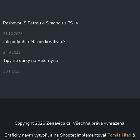
a
t
Blog
í
Rozhovor: S Petrou a Simonou z PS.ily
21.10.2023
Jak podpořit dětskou kreativitu?
24.9.2023
Tipy na dárky na Valentýna
10.1.2023
Copyright 2026
Zenavico.cz
. Všechna práva vyhrazena.
Grafický návrh vytvořil a na Shoptet implementoval
Tomáš Hlad
&