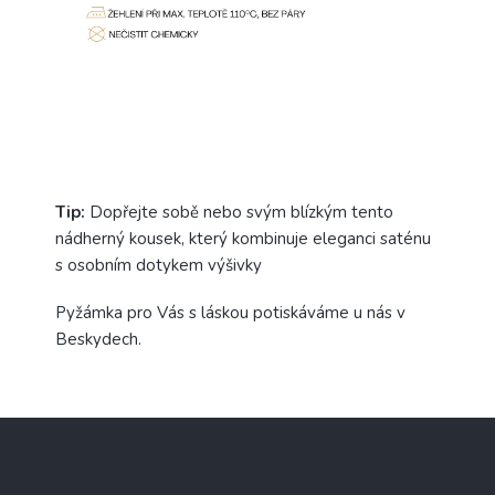
Tip:
Dopřejte sobě nebo svým blízkým tento
nádherný kousek, který kombinuje eleganci saténu
s osobním dotykem výšivky
Pyžámka pro Vás s láskou potiskáváme u nás v
Beskydech.
Z
á
p