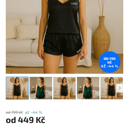
OD 799
KČ
AŽ –44 %
od 799 Kč
až –44 %
od
449 Kč