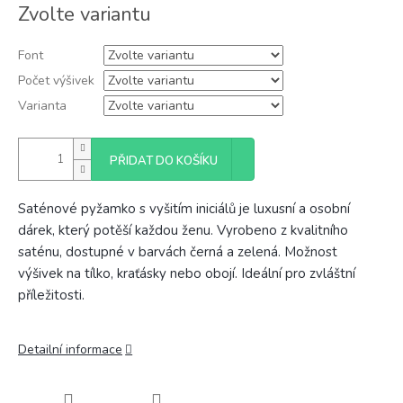
Měrná
Zvolte variantu
cena:
Font
Počet výšivek
Varianta
PŘIDAT DO KOŠÍKU
Saténové pyžamko s vyšitím iniciálů je luxusní a osobní
dárek, který potěší každou ženu. Vyrobeno z kvalitního
saténu, dostupné v barvách černá a zelená. Možnost
výšivek na tílko, kraťásky nebo obojí. Ideální pro zvláštní
příležitosti.
Detailní informace