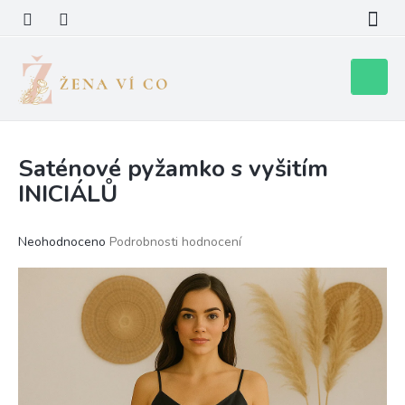
Přejít
na
obsah
Nákupní
košík
Saténové pyžamko s vyšitím
INICIÁLŮ
Průměrné
Neohodnoceno
Podrobnosti hodnocení
hodnocení
produktu
je
0,0
z
5
hvězdiček.