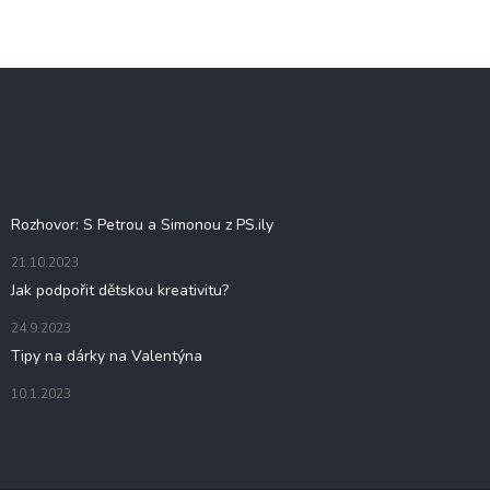
Z
á
p
a
t
Blog
í
Rozhovor: S Petrou a Simonou z PS.ily
21.10.2023
Jak podpořit dětskou kreativitu?
24.9.2023
Tipy na dárky na Valentýna
10.1.2023