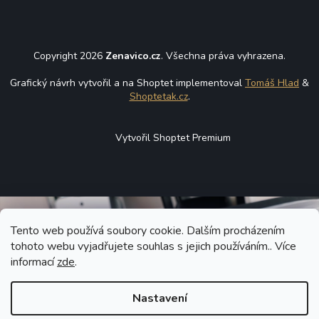
Copyright 2026
Zenavico.cz
. Všechna práva vyhrazena.
Grafický návrh vytvořil a na Shoptet implementoval
Tomáš Hlad
&
Shoptetak.cz
.
Vytvořil Shoptet Premium
Tento web používá soubory cookie. Dalším procházením
tohoto webu vyjadřujete souhlas s jejich používáním.. Více
informací
zde
.
Nastavení