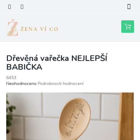
Přejít
na
obsah
Nákupní
košík
Dřevěná vařečka NEJLEPŠÍ
BABIČKA
6453
Průměrné
Neohodnoceno
Podrobnosti hodnocení
hodnocení
produktu
je
0,0
z
5
hvězdiček.