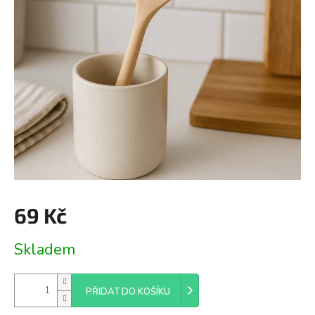
69 Kč
Měrná
Skladem
cena:
PŘIDAT DO KOŠÍKU