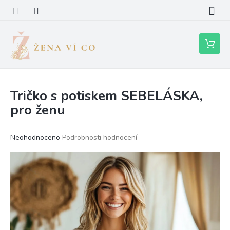
Přejít
na
obsah
Nákupní
košík
Tričko s potiskem SEBELÁSKA,
pro ženu
Průměrné
Neohodnoceno
Podrobnosti hodnocení
hodnocení
produktu
je
0,0
z
5
hvězdiček.