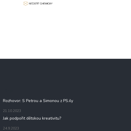
Z
á
p
a
t
Blog
í
Rozhovor: S Petrou a Simonou z PS.ily
21.10.2023
Jak podpořit dětskou kreativitu?
24.9.2023